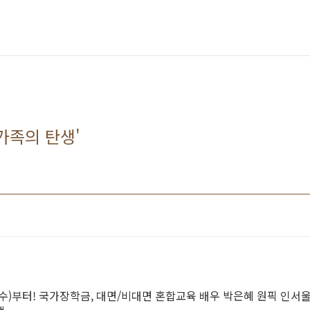
 '가족의 탄생'
2(수)부터! 국가장학금, 대면/비대면 혼합교육 배우 박은혜 원픽 인서울