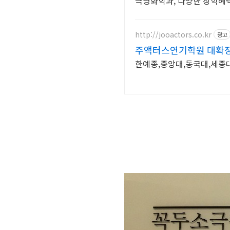
극영화학과, 다양한 장학혜
http://jooactors.co.kr
광고
주액터스연기학원 대확장
한예종,중앙대,동국대,세종