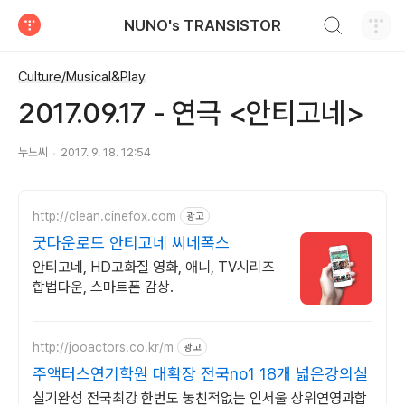
검색하기
NUNO's TRANSISTOR
티스토리
Culture/Musical&Play
2017.09.17 - 연극 <안티고네>
누노씨
2017. 9. 18. 12:54
http://clean.cinefox.com
광고
굿다운로드 안티고네 씨네폭스
안티고네, HD고화질 영화, 애니, TV시리즈
합법다운, 스마트폰 감상.
http://jooactors.co.kr/m
광고
주액터스연기학원 대확장 전국no1 18개 넓은강의실
실기완성 전국최강 한번도 놓친적없는 인서울 상위연영과합