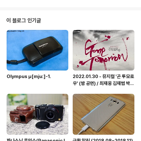
홍랑이라는 여인의 짧고 강렬한 만남과 죽음 이후 수백년
을 구천에 머물다가 저승으로 떠나기 전 아주 짧은 만남을
갖는 이야기입니다. 넘버 중에서 는 작품을 보지 않은 사람
이 블로그 인기글
들에게도 꽤 알려져 있을 정도로 너무나도 유명하죠. 1막과
2막의 연결이 다소 어색하고, 2막이 조금 지루해지기 쉽기
때문에 1막만 조금 늘리고 다듬어서 공연했으면 더 좋았겠
다는 관객들의 의견들도 많지요. 참고로 를 들으려면 2막
끝까지 다 봐야 합니다. 우려와..
Olympus μ[mju:]-1.
2022.01.30 - 뮤지컬 '곤 투모로
우' (밤 공연) / 최재웅 김재범 박영
수 김태한 한동훈 외
파나소닉 루믹스(Panasonic L
근황 알림 (2018.08~2018.11)