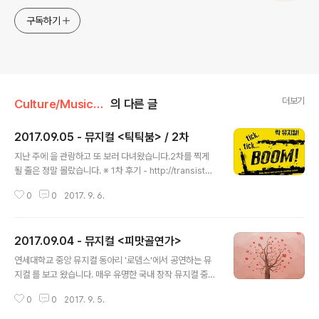
구독하기
더보기
Culture/Musical&Play
의 다른 글
2017.09.05 - 뮤지컬 <틱틱붐> / 2차
글 내용
지난 주에 을 관람하고 또 보러 다녀왔습니다.2차를 찍게
될 줄은 정말 몰랐습니다. ※ 1차 후기 - http://transistor.
tistory.com/712 이번에는 조금 다른 캐스팅으로 보았습
0
0
2017. 9. 6.
니다. 이날의 캐스팅은 이건명(존), 배해선(수잔), 오종혁
(마이클)이었습니다. 배해선 수잔은 지난번에 봤기에 정연
수잔 버전이 궁금했지만, 그건 이미 주말에 했더군요. 이후
2017.09.04 - 뮤지컬 <피맛골연가>
스케줄에는 없더라구요. 하지만 배해선 수잔도 좋기 때문
글 내용
에 괜찮았습니다. 주목적은 오종혁 마이클을 보는 것이었
연세대학교 중앙 뮤지컬 동아리 '로뎀스'에서 공연하는 뮤
어요. 오종혁 배우는 2013년 이후로 처음 보는 것이기도
지컬 를 보고 왔습니다. 매우 유명한 국내 창작 뮤지컬 중
합니다. 그는 여전히 잘생겼고, 나이를 먹으면서 인상이 꽤
하나죠. 공연장은 연세대학교 백주년기념관 콘서트홀이었
편안해졌다는 느낌이었어요. 중간에 존(이건명)이 마이클
0
0
2017. 9. 5.
습니다. 6년 전에 제이크 시마부쿠로가 와서 공연할 때 와
(오종혁)에게 '데이빗'이 바쁘냐는 것을 '마이클'이 바쁘냐..
본 이후 처음 가보게 되었습니다. 김생이라는 서출 남성과