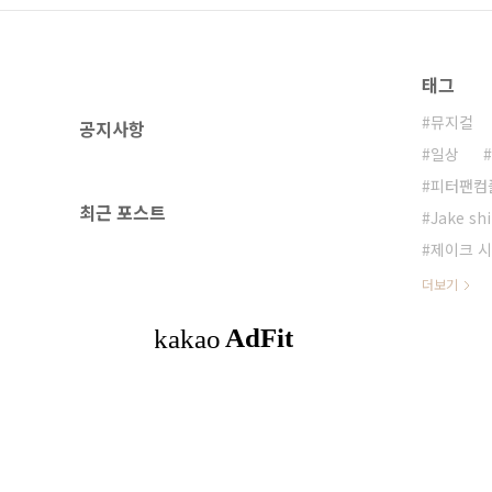
태그
뮤지컬
공지사항
일상
피터팬컴
최근 포스트
Jake sh
제이크 
더보기