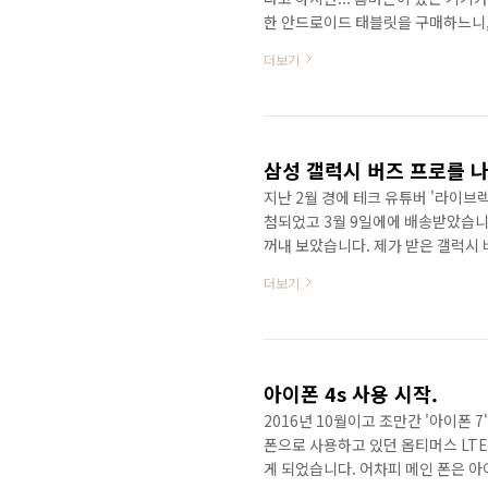
한 안드로이드 태블릿을 구매하느니,
니다. ​ 골드 색상이고, 가장 기본 
더보기
셀룰러 모델이 훨씬 좋은 것은 알고 
델까지는 필요가 없다고 판단하였습니
서비스 지원을 받을 수 있습니다. 내년
서 주로 영..
삼성 갤럭시 버즈 프로를 
지난 2월 경에 테크 유튜버 '라이브
첨되었고 3월 9일에에 배송받았습니
꺼내 보았습니다. 제가 받은 갤럭시
도 좋았겠지만, 아무래도 블랙 색상이 
더보기
았습니다.) ​저는 기존에 애플 에어
이 아주 잘 맞았죠. 갤럭시 버즈 프
갤럭시 버즈 앱에서는 현재 버즈 라
야기를 듣기도 했어요..
아이폰 4s 사용 시작.
2016년 10월이고 조만간 '아이폰 7
폰으로 사용하고 있던 옵티머스 LTE
게 되었습니다. 어차피 메인 폰은 아이