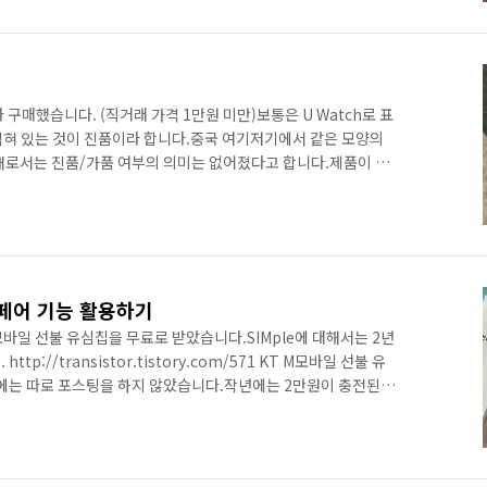
금 그래서 직접 잘라보기로 했습니다. 작년에 KT M 모바일에서
 유심을 참고하여 사이즈를 맞추어 가위로 직접 잘랐습니다. 혹시
구매했습니다. (직거래 가격 1만원 미만)보통은 U Watch로 표
이 적혀 있는 것이 진품이라 합니다.중국 여기저기에서 같은 모양의
재로서는 진품/가품 여부의 의미는 없어졌다고 합니다.제품이 한
으나, 한글 지원 제품이라 하여도 진품이라고 장담할 수도 없다
아닌 Smart Watch라고만 되어 있고 모델명도 나와 있지 않으나,
보통은 뽑기 기계에서 어렵지 않게 볼 수 있는 제품입니다. 저 역
 통해 구했습니다. 구성품은 단순합니다. 박스를 열어 내용물을
 Q페어 기능 활용하기
M모바일 선불 유심칩을 무료로 받았습니다.SIMple에 대해서는 2년
p://transistor.tistory.com/571 KT M모바일 선불 유
시에는 따로 포스팅을 하지 않았습니다.작년에는 2만원이 충전된 유
 1만원이 충전된 유심(30일 기한)을 받았습니다.개통된 날짜는 6
일에 택배로 수령하였습니다. M모바일 유심은 이제 약 3주 남짓 남은
G 폰을 꺼내서 유심을 장착하였으나,번호 등록을 할 수 없다고 해
유심 이동이 제한되어 있는 폰이라고 나온다더군요..