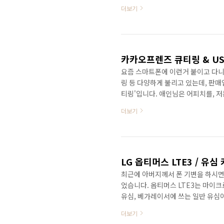
그저 예전의 작은 폰이 그립기도 해서
더보기
의 디자인 중에 4/4s 디자인만 써
를 얻기 시작할 때가 그 시기였는데도
했기에 4s가 국내 발매 되었을 때에도
카카오프렌즈 큐티링 & U
요즘 스마트폰에 이런거 붙이고 다니는
링 등 다양하게 불리고 있는데, 판
티링'입니다. 애인님은 어피치를, 
구입하시기 전에 포장 전면에 붙어있
더보기
애인님에게 선물을 받았습니다. 으어
그리고- 스마트폰 케이스 뒷면에 붙
정하시면 됩니다. 이렇게 큐티링을 
음은! 라이언 캐릭터가 ..
LG 옵티머스 LTE3 / 유심
최근에 아버지께서 폰 기변을 하시면서 
었습니다. 옵티머스 LTE3는 마이
유심, 베가레이서에 쓰는 일반 유심이
가 없고, 베가레이서에 쓰는 일반 
더보기
는데, 유심 커터를 구입하여 직접 