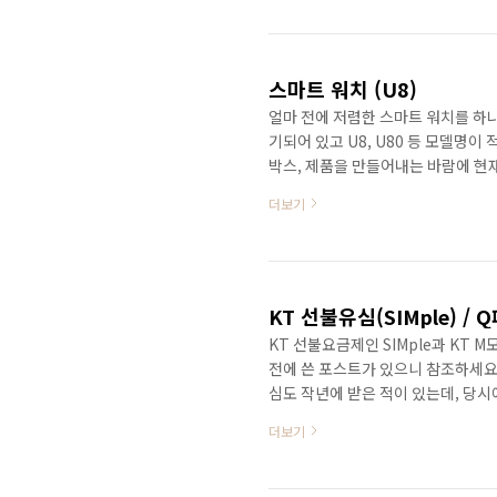
하나 자르겠다고 커터를 구입하긴 조
받아 쓰고 난 해지 유심인 마이크로
나 자르다가 잘못..
스마트 워치 (U8)
얼마 전에 저렴한 스마트 워치를 하나 
기되어 있고 U8, U80 등 모델명
박스, 제품을 만들어내는 바람에 현
글을 지원하느냐 아니냐의 차이는 있
더보기
고 하네요. 이 제품은 U Watch가 
블루투스 페어링시 U8로 표시됩니다.
시 그런 제품을 중고로운 평화나라를
꺼내 보면..
KT 선불유심(SIMple) /
KT 선불요금제인 SIMple과 KT 
전에 쓴 포스트가 있으니 참조하세요. htt
심도 작년에 받은 적이 있는데, 당
심(60일 기한)을 받았고, 이번에는
더보기
월 14일이고, 1주일만인 6월 21
거네요. 서랍에 짱박혀 있던 구형 3
서 통신사 직영점을 찾아갔습니다. 