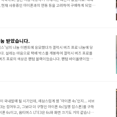
 현재 사용중인 아이폰과의 연동 등을 고려하여 구매하게 되었습
모델인 Wi-Fi 64GB 모델입니다. 외부에서 휴대하며 사용하기에는
있지만, 제 활동 반경이나 활용 범위를 고려했을 때 굳이 셀룰러 모
다. 애플케어플러스가 적용되어 있기 때문에 2022년 7월까지
 봄-여름 즈음에 리퍼 한 번 받으면 되겠네요. ​ 가볍게 휴대하면
나눔 받았습니다.
렉스'님의 나눔 이벤트에 응모했다가 갤럭시 버즈 프로 나눔에 당
다. 설레는 마음으로 택배 박스를 개봉하여 갤럭시 버즈 프로를
 버즈 프로의 색상은 팬텀 블랙이었습니다. 팬텀 바이올렛이었어
무난하긴 할 것 같습니다. :) (좀 더 가까이에서 사진을 찍어 보
팟 2세대를 사용 중이었습니다. 아이폰을 사용하고 있다 보니 궁합
로도 아이폰에서 사용이 가능하긴 하지만, 그 기능이 제한적입니다.
이브까지만 지원합니다. 버즈 프로는 지원하지 않을 수 있다는 이
'이 국내발매 될 시기인데, 새삼스럽게 웬 '아이폰 4s'인지... 서브
3는 접어두고, 그보다 더 구형인 아이폰 4s(일명 잡스폰)를 구하
폰 6s이고, 옵티머스 LTE3은 6s와 화면 크기도 거의 같습니다.