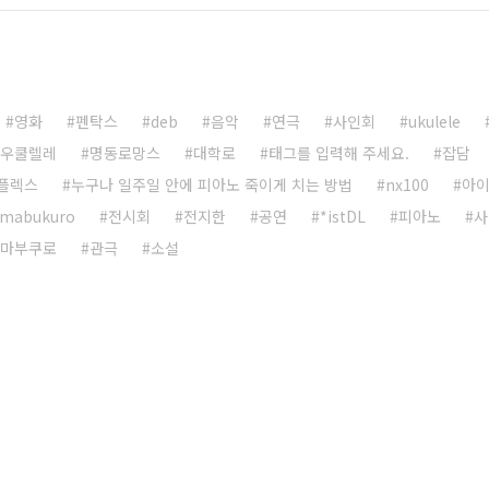
영화
펜탁스
deb
음악
연극
사인회
ukulele
우쿨렐레
명동로망스
대학로
태그를 입력해 주세요.
잡담
플렉스
누구나 일주일 안에 피아노 죽이게 치는 방법
nx100
아
imabukuro
전시회
전지한
공연
*istDL
피아노
사
시마부쿠로
관극
소설