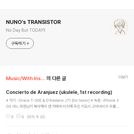
로그 정보
NUNO's TRANSISTOR
No Day But TODAY!!
구독하기
더보기
Music/With Instruments
의 다른 글
Concierto de Aranjuez (ukulele, 1st recording)
글 내용
※ 악기 : Grace T-30E & D'Addario J71 (for tenor) ※ 녹음 : iPhone 3
GS 어느 회원님이 복사해서 앤 카페에 비치해 두신 키요시 고바야시의 우쿨렐
레 클래식 악보집. 그 맨 마지막 곡으로 실려 있는 아랑훼즈 협주곡 악보를 지난
0
0
2011. 9. 20.
일요일에 복사해 왔어요. 물론 키요시 어르신같은 필은 나지 않지만... 그냥 제
필대로 첫 녹음 해봤습니다- ^^ 거칠지만... 그냥 그러려니 하고 들어 주시면 감
사~ ^^