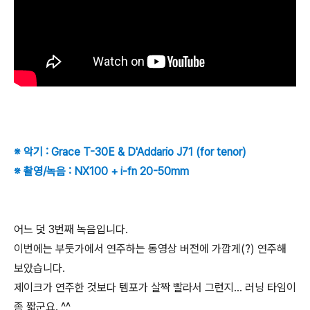
※ 악기 : Grace T-30E & D'Addario J71 (for tenor)
※ 촬영/녹음 : NX100 + i-fn 20-50mm
어느 덧 3번째 녹음입니다.
이번에는 부둣가에서 연주하는 동영상 버전에 가깝게(?) 연주해
보았습니다.
제이크가 연주한 것보다 템포가 살짝 빨라서 그런지... 러닝 타임이
좀 짧군요. ^^