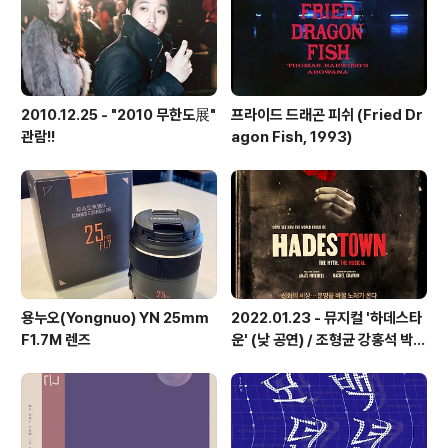
2010.12.25 - "2010 무한도展"
프라이드 드래곤 피쉬 (Fried Dr
관람!!
agon Fish, 1993)
용누오(Yongnuo) YN 25mm
2022.01.23 - 뮤지컬 '하데스타
F1.7M 렌즈
운' (낮 공연) / 조형균 강홍석 박혜
나 김수하 지현준 이지숙 이아름솔
박가람 외