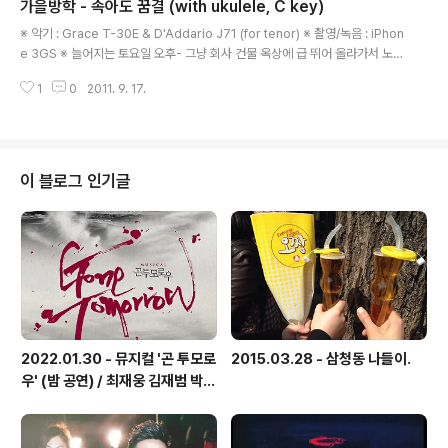
가을방학 - 속아도 꿈결 (with ukulele, C key)
글 내용
※ 악기 : Grace T-30E & D'Addario J71 (for tenor) ※ 촬영/녹음 : iPhon
e 3GS ※ 늘어지는 토요일 오후- 그냥 회사 건물 옥상에 급 뛰어 올라가서 노래
불러봤습니다~ ㅎㅎ 속아도 꿈결 (by 가을방학) 산책이라고 함은 정해진 목적
1
0
2011. 9. 17.
없이 얽매인 데 없이 발길 가는 대로 갈 것 누굴 만난다든지 어딜 들른다든지 별
렀던 일 없이 줄을 끌러 놓고 가야만 하는 것 인생에 속은 채 인생을 속인 채 계
절의 힘에 놀란 채 밤낮도 잊은 채 지갑도 잊은 채 짝 안 맞는 양말로 산책길을
떠남에 으뜸 가는 순간은 멋진 책을 읽다 맨 끝장을 덮는 그 때 인생에 속은 채
인생을 속인 채 계절의 힘에 놀란 채 밤낮도 잊은 채 지갑도 잊은 채 짝 안 맞는
이 블로그 인기글
양말로 산책길을 떠남에 으뜸 가는 순..
2022.01.30 - 뮤지컬 '곤 투모로
2015.03.28 - 삼청동 나들이.
우' (밤 공연) / 최재웅 김재범 박영
수 김태한 한동훈 외