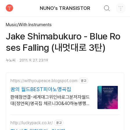
검색하기
NUNO's TRANSISTOR
티스토리
Music/With Instruments
Jake Shimabukuro - Blue Ro
ses Falling (내멋대로 3탄)
누노씨
2011. 9. 27. 23:19
https://withyoupeace.blogspot.com
광고
꿈의 월드BEST피아노명곡집
판매점연결-세계대그위인바로그분저자월드
대(정연옥)명곡집 체르니30&40하농병행악
보집
http://luckypack.co.kr/
광고