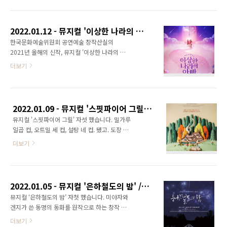
가 막대한 부를 가진 귀족 ‘다이스퀴스’ 가문의
를 못봤냐는 것이죠. 앤 공연은 이미 다 끝났고,
사람이었음을 알게 된 동시에 자신 앞에 8명의
그 시즌의 앤은 다시 오지 않지요. 도도새는 후회
다이스퀴스 상속 후보들이 있음을 알게 됩니다.
안하면 된다고 말해줬지만.. ㅠㅠ ​ 찐부녀 ..
2022.01.12 - 뮤지컬 '이상한 나라의 아빠' / 이아진 이정열 홍준기 박혜원 정현우
그리고 한사람씩 제거(!)하기 시작하는데…(생
한국문화예술위원회 공연예술 창작산실의
략) ​ 다른 것들은 일단 제쳐두고(라고는 했지만,
2021년 올해의 신작, 뮤지컬 '이상한 나라의 아
실제로는 다이스퀴스가 거의 다 하는 극이라...)
빠'를 보고 왔습니다. 아니 이미 2022년인데 무
더보기
이규형 배우님이 연기하는 다이스퀴스(멀티 포
슨 올해의 신작이냐 하시면 음... 제가 창작산실
지션으로 상속 후보들을 모두 연기함) 배역이 정
신작들을 본 경험에 따르면 보통은 그 해 하반기
말 대단했습니다. 이렇게 주인공을 박박(!) 갈아
에 했던 걸로 기억하는데요. 시국이 하수상하여
넣는 극이라니 ㅋㅋ 한번은 앞으로 넘어지면서
신작 발표 및 공연이 지난 해 부터는 좀 늦어졌던
무릎을 쿵! 하고 바닥에 심하게 부딪혀서 엄청 아
2022.01.09 - 뮤지컬 '스핏파이어 그릴' (낮 공연) / 이예은 임선애 정명은 최재웅 최수형 민채원 허채윤
것으로 사료됩니다. 뮤지컬 '인사이드 윌리엄'과
플텐데도 그..
뮤지컬 '스핏파이어 그릴' 자셋 했습니다. 밀가루
'쿠로이 저택엔 누가 살고 있을까?' 역시 창작산
일곱 컵, 오트밀 세 컵, 설탕 네 컵. 됐고. 도장 3
실 2020년 올해의 신작이었지만 2021년 초에
개째 받고 리릭 스티커(3종 중 택1)와 할인권을
공연했거든요. 이 얘긴 여기까지 하고.. ​ 평소에
더보기
받았습니다. 아마 조만간 솔플 한 번 뛸 것 같네
이아진 배우님을 참 좋아하는데, 아버지인 이정
요. :) 혹시라도 SKON의 객석 정보를 모르는 분
열 배우님과 부녀 역할이라니 이건 놓칠 수 없죠.
들이 계시다면- SKON은 0열이 존재하며 1열과
공연을 이미 보신 다른 분들의 후기들 중에 펑펑
의 앞뒤 간격이 다른 객석들보다는 살짝 더 떨어
울고 나왔다는 이야기들을 봐서 어떨까 궁..
2022.01.05 - 뮤지컬 '은하철도의 밤' / 박정원 윤승우
져 있습니다. 하지만 단차가 없습니다. 2열(실질
​뮤지컬 ‘은하철도의 밤’ 자첫 했습니다. 미야자와
적 3열)부터 그 뒤로는 단차가 괜찮은 편입니다.
겐지가 쓴 동명의 동화를 원작으로 하는 창작 뮤
이번에 제가 본 회차에는 자리가 2열이어서 자리
지컬입니다. 창작 초연 작품을 보는 것은 늘 즐겁
더보기
가 나름 괜찮았습니다. 한 두 열 정도 뒤에서 봤