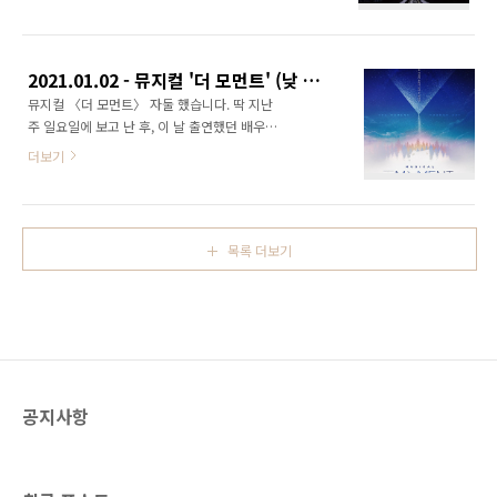
죠. ​ 어려서 아버지를 잃고 홀로 살아가던 조반니
으면 좀 더 편안한 시야로 볼 수 있는게 많았겠지
는 늘 친구들에게 따돌림을 받고 지냅니다. 하지
만, 거리가 가까운만큼 집중해서 보기에는 더 좋
만 단 한 친구, 캄파넬라만큼은 언제나 조반니의
은 면도 있었습니다. 낮 공연이라 극 초반에는 로
편이 되어줍니다. 조반니와 캄파넬라가 은하철
딩이 덜 된 듯 조금 삐걱..
2021.01.02 - 뮤지컬 '더 모먼트' (낮 공연) / 원종환 손유동 임진섭
도를 타고 우주(!)를 여행하는 이야기입니다. 이
뮤지컬 〈더 모먼트〉 자둘 했습니다. 딱 지난
렇게 상상력을 다양하게 동원하는 작품을 보다
주 일요일에 보고 난 후, 이 날 출연했던 배우님
보면 저 역시도 상상력에 자극을 받기도 하고, 특
들이 혜화로운공연생활에 공부방송에 출연하신
히 어렸을 때 여러 시간과 장소에서 느꼈던 것들
더보기
것을 보았고 내친 김에 타임세일로 자리를 잡게
이 떠오릅니다. 명확하진 않지만, 흐릿하게 상상
되었습니다. 그리고 그날과 같은 페어였어요. 마
되는 풍경과 공기의 느낌까지요. ​ 공연을 보면서
침 이번 회차에는 배우님들의 공연 사진으로 제
굳이 남캐가 아니어도 되겠다는 생각이 계속 들
작한 포토카드를 증정하는 회차였습니다. ​ 작품
었습니다. 원작에서도 조반니를 제외하면 다른
목록 더보기
의 기본 설정에 대한 내용은 자첫 포스트를 참조
주요..
하세요. :) 2022.01.05 -
[Culture/Musical&Play] - 2021.12.26 - 뮤지
컬 '더 모먼트' (밤 공연) / 원종환 손유동 임진섭
이번에는 우블 1열에서 보았습니다. 시야 제한이
다소 있으나, 중앙이나 뒤쪽에서 보는 것과 다른
앵글로 볼 수 있다는 매력이 있는 자리였습니다.
공지사항
무대 높이가 객석과 차이가 없어 목..