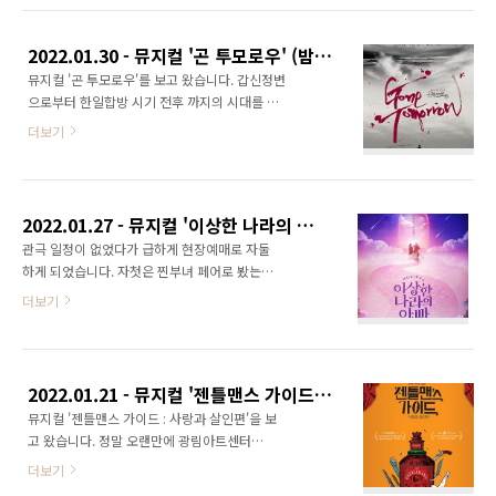
지컬/연극 공연은 꾸준히 보고 있습니다. 너무
지난 관극 이야기를 쓰기에는 너무 방대하고, 이
2022.01.30 - 뮤지컬 '곤 투모로우' (밤 공연) / 최재웅 김재범 박영수 김태한 한동훈 외
번 달(9월)에 본 공연들을 나열해 보겠습니다. 9
뮤지컬 '곤 투모로우'를 보고 왔습니다. 갑신정변
월 13일(수) - 뮤지컬 [제시의 일기]
으로부터 한일합방 시기 전후 까지의 시대를 배
2023.09.13 - 뮤지컬 '제시의 일기' / 안유진 김
경으로 하는 작품입니다. 혜화로운공연생활의
찬호 임찬민 뮤지컬 [제시의 일기]를 보고 왔습
더보기
공부방송에 출연했던 페어(최재웅, 김재범, 박영
니다. 일제 강점기에 독립운동가였던 안우조/최
수 배우님)로 보았습니다. ​ 저는 초연을 보지 못
선화 부부의 좌충우돌 육... blog.naver.com 9
해서 그 당시에는 어땠는지 모르는데요. 초연과
월 14일(목) - 뮤지컬 [인사이드 윌리엄]
재연의 가장 큰 설정의 차이는- 초연에는 실제 김
2023.09.14 - 뮤지컬 '인사이드 윌..
2022.01.27 - 뮤지컬 '이상한 나라의 아빠' / 박슬기 이정열 홍준기 박혜원 정현우
옥균을 암살했던 홍종우가 등장하였으나, 재연
관극 일정이 없었다가 급하게 현장예매로 자둘
은 홍종우를 가장한 가상의 인물인 한정훈이 등
하게 되었습니다. 자첫은 찐부녀 페어로 봤는데-
장하는 것이라고 합니다. ​ 전체적으로 1막은 다
두 배역이 각각 더블이기 때문에 찐부녀 페어가
더보기
소 산만한 연출이 이어지기에(근데 그 와중에 넘
있다는 것은 아닌 페어도 있고, 각각의 배우가 크
버는 좋음) 관객이 받아들이기에 따라 한편으로
로스되는 페어도 있다는 것! 이번 관극은 그 크로
는 지루해 할 수도 있고, 실제로 1막 후 인터미션
스페어 중 한 페어의 막공인데다가 스페셜 커튼
때 돌아간 관객들도 일부 있었다는 말을 전해 들
콜도 있었습니다. ​ 예전에 김리 배우님이 본인의
은 적도 있습니다. 저는 그 산만함이 구한말 조선
2022.01.21 - 뮤지컬 '젠틀맨스 가이드 : 사랑과 살인편' / 유연석 이규형 유리아 김아선 김현진 외
채널 '김리와 함께하리'에서 열었던 ‘미스뮤지컬’
의 혼돈을 ..
뮤지컬 '젠틀맨스 가이드 : 사랑과 살인편'을 보
컨텐츠로 처음 보고 응원하게 되면서 유튜브 영
고 왔습니다. 정말 오랜만에 광림아트센터
상으로 쭈욱 봐왔던 박슬기 배우님이 무대에 선
BBCH홀에 가게 되었네요. ​ 몬티 나바로라는 남
모습을 보는 순간, 너무 좋으면서도 아쉬움이 몰
더보기
자가 돌아가신 어머니의 유품을 보다가 어머니
려왔습니다. 나라는 사람은 왜, 도대체 왜! 슭앤2