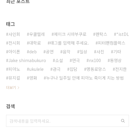
최근 포스트
태그
사인회
우쿨렐레
제이크 시마부쿠로
펜탁스
*istDL
전시회
대학로
태그를 입력해 주세요.
피터팬컴플렉스
아이폰
deb
공연
음악
일상
사진
기타
Jake shimabukuro
소설
연극
nx100
동영상
피아노
ukulele
관극
잡담
명동로망스
전지한
뮤지컬
영화
누구나 일주일 안에 피아노 죽이게 치는 방법
더보기
검색