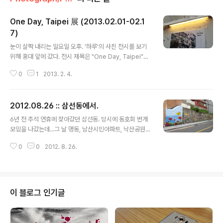
One Day, Taipei 展 (2013.02.01-02.1
7)
글 내용
눈이 살짝 내리는 일요일 오후. '하루'의 사진 전시를 보기
위해 홍대 앞에 갔다. 전시 제목은 "One Day, Taipei"이
다. (참고 포스트 : http://byharu_.blog.me/10158710
0
1
2013. 2. 4.
585 ) 그녀가 타이페이에 여행 가서 찍은 사진들을 골라서
전시하고 있다. 두 번째 개인전이라고 한다. 그녀와 알게 된
것은 예전에 같은 사진 동호회에서 활동하면서부터였다.
2012.08.26 :: 삼선동에서.
하지만 내가 다른 동호회 쪽에 더 빠져 있고, 뭐 서로 어찌
글 내용
저찌 하다 보니 연락이 되지 않았다가... 재작년인가... SNS
6년 전 추석 연휴에 찾아갔던 삼선동. 당시에 동호회 번개
에서 우연히 다시 만나서 인연이 이어지게 되었다. 여행 좋
모임을 나갔는데...그 날 명동, 남산시민아파트, 낙산공원,
아하고, 여전히 사진도 꾸준히 찍는 모습이 멋있다고 느껴
삼성동 등지를 돌아다녔습니다. 얼마 전에 트위터에서 한
졌다. 그에 비하면 나는 카메라에서 거의 손을 놓은 편이다.
0
0
2012. 8. 26.
트친이 창신동을 통해 낙산공원 올라가는 쪽에서 벽화들을
물론 우쿨렐레에 빠진 것도 한 몫..
보셨다고...그래서 생각난 곳이 한성대 정문 근처에 있던 한
계단이었습니다. (※ 관련 포스트 : http://14left.blog.m
e/120071191576 게시물 마지막의 화살표 계단) 그때의
사진이 생각났고, 그 장소에 다시 찾아가 보았습니다.가기
이 블로그 인기글
전에 미리 검색을 했는데... 이미 그 화살표는 사라지고 없
다는 이야기만... ㅠㅠ암튼... 오늘, 태풍이 올라온다 하여 갑
자기 더워지고 습해진 날... 그 곳에 찾아갔어요. 이 지역에