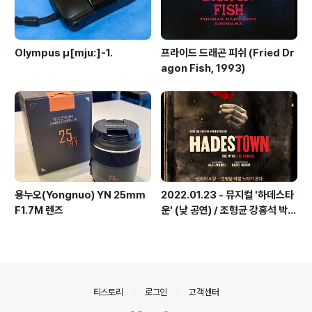
Olympus μ[mju:]-1.
프라이드 드래곤 피쉬 (Fried Dr
agon Fish, 1993)
용누오(Yongnuo) YN 25mm
2022.01.23 - 뮤지컬 '하데스타
F1.7M 렌즈
운' (낮 공연) / 조형균 강홍석 박혜
나 김수하 지현준 이지숙 이아름솔
박가람 외
의안내
티스토리
로그인
고객센터