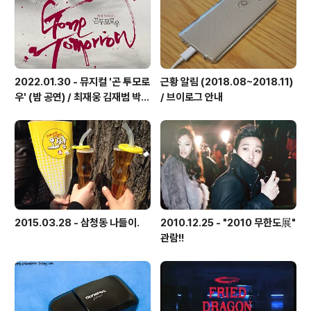
는 여기저기 벽화들이 가득합니다. 한성대 ..
2022.01.30 - 뮤지컬 '곤 투모로
근황 알림 (2018.08~2018.11)
우' (밤 공연) / 최재웅 김재범 박영
/ 브이로그 안내
수 김태한 한동훈 외
2015.03.28 - 삼청동 나들이.
2010.12.25 - "2010 무한도展"
관람!!