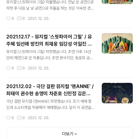
이일진 허채윤
점이 있는)의 2층에 '담소'라는 장소가 마련되어 있습니다.
뮤지컬 〈스핏파이어 그릴〉 자둘했습니다. 전날 밤 공연으로
플러스씨어터에서 공연하는 작품의 당일 캐스팅보드가 이
자첫 후 다음 날 낮 공연으로 자둘을 하는 것은 익숙한 경험
곳에 설치되어 있고, MD 부스 및 로비로 활용되고 있습니
은 아니지만 즐거웠습니다. 티켓을 받고 바로 재관 카드를
작성시간
0
0
2021. 12. 20.
다. (플러스씨어터 공연장 내 로비가 없음) 카페처럼 테이
만들었습니다. 최소 자셋은 할 예정이라... ​ 자첫 때 캐스팅
블과 의자들이 마련되..
중 두 배역(에피, 방문객)을 제외하고는 모두 다른 배우님
들이었습니다. 같은 배역의 다른 배우들의 다른 스타일과
2021.12.17 - 뮤지컬 '스핏파이어 그릴' / 유
디테일을 보며 즐기는 것은 새삼스럽지만 언제나 즐겁지
주혜 임선애 방진의 최재웅 임강성 이일진 허
요. 다만, 에피 역의 이일진 배우님은 더블이신 민채원 배우
글 내용
채윤
님의 사정으로 인해 당분간 원캐로 무대에 오르십니다. 올
뮤지컬 〈스핏파이어 그릴〉 자첫했습니다. 초연 이후 14년
한 해 보았던 작품들을 돌아보면, 각자 상황은 달랐지만 더
만에 재연으로 온 작품입니다. 초연 못사지만, 동호회 공연
블인 배역의 한 배우의 사정으로 인해 다른 한 배우가 일정
덕분에 어떤 작품인지 알게 되었고 매력을 느꼈으며 그때
작성시간
0
0
2021. 12. 20.
기간 원캐스트로 무대에 올랐던 공연들이 몇 있었네요. ​ 저
부터 다시 정식 공연이 올라오길 기다려왔습니다. ​ 초연과
의 취향을 다시 ..
가장 달라진 점이 있다면 제작사가 바뀌었다는 것입니다.
라이센스 작품이라 여건에 따라 제작사가 바뀔 가능성이
2021.12.02 - 극단 걸판 뮤지컬 '앤ANNE' /
없지 않죠. 아무튼 그래서인지 번역부터 상당히 다르고(기
최태이 권수현 송영미 차준호 신민정 김은주
본적인 의미는 다르지 않으나), 특히 넘버 가사는.. 초연 때
글 내용
김유진 권정수 조흠
조정은 배우의 성대도 갈아넣었었다는 작품이라 하니 소화
극단 걸판 뮤지컬 〈앤ANNE〉 자첫했습니다. 조기 예매 할
하기 쉽지 않다고는 생각하는데, 더 소리를 내기 어렵게 가
인과 소소티켓을 적용해서 예매했습니다. 앞서 이 공연을
사가 쓰여졌다는 생각이 짙게 남았습니다. ​ 다양한 연령대
소개했던 포스트에서 언급했듯이- 공교롭게도 2018, 20
작성시간
0
0
2021. 12. 20.
의 여성 캐릭터를 한 무대에서 만날 수 있는 흔치 않은 작품
19 시즌에 이어 2021 시즌에도 같은 날짜인 12월 2일에
이라는 것이 가장 큰 매력입니..
자첫을 하게 되었습니다. ​ 이번 시즌에는 특히 기존캐보다
뉴캐의 비율이 높아서 과연 어떨지 기대와 걱정이 동시에
더보기
밀려왔었습니다. 앤1, 앤2, 다이애나, 길버트는 완전히 새