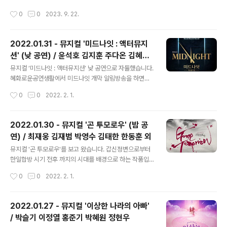
가부터 네이버도 겨우겨우 쓰는 수준이 되어버렸네요. ㅋ
작성시간
0
0
2023. 9. 22.
ㅋㅋ 뮤지컬/연극 공연은 꾸준히 보고 있습니다. 너무 지난
관극 이야기를 쓰기에는 너무 방대하고, 이번 달(9월)에 본
공연들을 나열해 보겠습니다. 9월 13일(수) - 뮤지컬 [제
2022.01.31 - 뮤지컬 '미드나잇 : 액터뮤지
시의 일기] 2023.09.13 - 뮤지컬 '제시의 일기' / 안유진
션' (낮 공연) / 윤석호 김지훈 주다온 김혜미
김찬호 임찬민 뮤지컬 [제시의 일기]를 보고 왔습니다. 일
글 내용
고예일 정민석 김수종 이정수
제 강점기에 독립운동가였던 안우조/최선화 부부의 좌충우
뮤지컬 ‘미드나잇 : 액터뮤지션’ 낮 공연으로 자둘했습니다.
돌 육... blog.naver.com 9월 14일(목) - 뮤지컬 [인사이
혜화로운공연생활에서 미드나잇 개막 알림방송을 하면서
드 윌리엄] 2023.09.14 - 뮤지컬 '인사이드 윌..
만원의 행복을 오픈했을 때 겨우겨우 하나 잡은 회차입니
작성시간
0
0
2022. 2. 1.
다. 그리고 공연을 본 지금은? 잡길 잘했다는 생각이 들었
습니다. (약간의 찝찝함도 있는데 그건 맨 아래에..) ​ 개막일
이후 처음 갔더니 캐스팅보드 바탕이 바뀌어 있었습니다.
2022.01.30 - 뮤지컬 '곤 투모로우' (밤 공
플레이어1 김혜미, 플레이어2 고예일 배우님들을 제외하
연) / 최재웅 김재범 박영수 김태한 한동훈 외
고 모두 다른 캐스팅이었습니다. 개막일에는 미처 나오지
글 내용
않았던 예스24 디자인 티켓봉투를 이번에 받았어요. (커튼
뮤지컬 '곤 투모로우'를 보고 왔습니다. 갑신정변으로부터
콜 영상 스크린샷들입니다. 커튼콜데이 이벤트를 진행중이
한일합방 시기 전후 까지의 시대를 배경으로 하는 작품입
라 촬영이 가능했습니다.) ​ ​ ​ 비지터, 맨, 우먼 모두 자첫 때
니다. 혜화로운공연생활의 공부방송에 출연했던 페어(최재
작성시간
0
0
2022. 2. 1.
와 다른 배우님들이어서 당연하겠지만 느낌이 확 달랐습니
웅, 김재범, 박영수 배우님)로 보았습니다. ​ 저는 초연을 보
다. 가장 크게 보이는 ..
지 못해서 그 당시에는 어땠는지 모르는데요. 초연과 재연
의 가장 큰 설정의 차이는- 초연에는 실제 김옥균을 암살했
2022.01.27 - 뮤지컬 '이상한 나라의 아빠'
던 홍종우가 등장하였으나, 재연은 홍종우를 가장한 가상
/ 박슬기 이정열 홍준기 박혜원 정현우
의 인물인 한정훈이 등장하는 것이라고 합니다. ​ 전체적으
글 내용