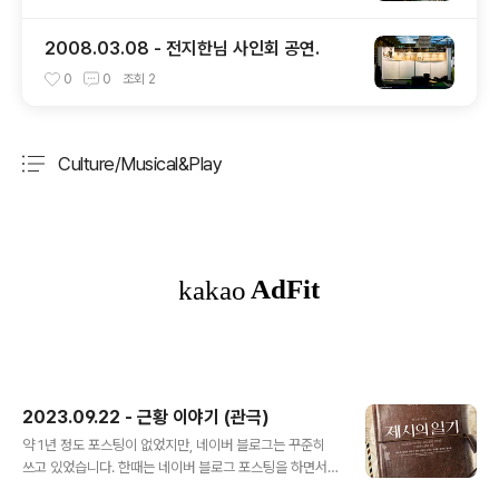
2008.03.08 - 전지한님 사인회 공연.
0
0
조회
2
Culture/Musical&Play
분류 전체보기
주요 글 목록
2023.09.22 - 근황 이야기 (관극)
글 내용
약 1년 정도 포스팅이 없었지만, 네이버 블로그는 꾸준히
쓰고 있었습니다. 한때는 네이버 블로그 포스팅을 하면서
동일한 내용으로 이곳에 함꼐 업로드하기도 했지만, 언젠