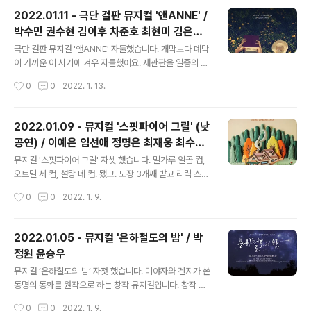
및 공연이 지난 해 부터는 좀 늦어졌던 것으로 사료됩니다.
2022.01.11 - 극단 걸판 뮤지컬 '앤ANNE' /
뮤지컬 '인사이드 윌리엄'과 '쿠로이 저택엔 누가 살고 있을
박수민 권수현 김이후 차준호 최현미 김은주
까?' 역시 창작산실 2020년 올해의 신작이었지만 2021
글 내용
김유진 류승현 조흠
년 초에 공연했거든요. 이 얘긴 여기까지 하고.. ​ 평소에 이
극단 걸판 뮤지컬 '앤ANNE' 자둘했습니다. 개막보다 폐막
아진 배우님을 참 좋아하는데, 아버지인 이정열 배우님과
이 가까운 이 시기에 겨우 자둘했어요. 재관판을 일종의 굿
부녀 역할이라니 이건 놓칠 수 없죠. 공연을 이미 보신 다른
즈로 만들어 버리는.. 그래도 가급적 일정을 잡아 보려고 노
작성시간
0
0
2022. 1. 13.
분들의 후기들 중에 펑펑 울고 나왔다는 이야기들을 봐서
력(!)해보겠습니다. ​ 이번에 박수민 앤1을 처음 보았는데,
어떨까 궁..
독특한 매력에 호감을 느꼈습니다. 제가 이제껏 보았던 네
명의 앤1 중에서 가장 노선이 다르게 느껴졌어요. 저는 이
2022.01.09 - 뮤지컬 '스핏파이어 그릴' (낮
런 이상함(?)을 굉장히 좋아하는 듯합니다. ㅋㅋ 그리고 류
공연) / 이예은 임선애 정명은 최재웅 최수형
승현 길버트도 처음 보았는데, 까불까불한 것보다는 좀 소
글 내용
민채원 허채윤
프트한 느낌의 길버트였습니다. ​ 오늘 앤을 처음 보는 듯한
뮤지컬 '스핏파이어 그릴' 자셋 했습니다. 밀가루 일곱 컵,
분들이 주변에 좀 계셨는데, 공연 보는 중에는 왜 저러시나
오트밀 세 컵, 설탕 네 컵. 됐고. 도장 3개째 받고 리릭 스티
싶었지만- 돌아와서 생각해보니 그분들이 좀 부러워졌습
커(3종 중 택1)와 할인권을 받았습니다. 아마 조만간 솔플
작성시간
0
0
2022. 1. 9.
니다. 앤을 처음 봤을 때의 저 역시 비슷하게 리액션했던 기
한 번 뛸 것 같네요. :) 혹시라도 SKON의 객석 정보를 모르
억이 나서요. ..
는 분들이 계시다면- SKON은 0열이 존재하며 1열과의
앞뒤 간격이 다른 객석들보다는 살짝 더 떨어져 있습니다.
2022.01.05 - 뮤지컬 '은하철도의 밤' / 박
하지만 단차가 없습니다. 2열(실질적 3열)부터 그 뒤로는
정원 윤승우
단차가 괜찮은 편입니다. 이번에 제가 본 회차에는 자리가
글 내용
2열이어서 자리가 나름 괜찮았습니다. 한 두 열 정도 뒤에
​뮤지컬 ‘은하철도의 밤’ 자첫 했습니다. 미야자와 겐지가 쓴
서 봤으면 좀 더 편안한 시야로 볼 수 있는게 많았겠지만,
동명의 동화를 원작으로 하는 창작 뮤지컬입니다. 창작 초
거리가 가까운만큼 집중해서 보기에는 더 좋은 면도 있었
연 작품을 보는 것은 늘 즐겁죠. ​ 어려서 아버지를 잃고 홀
작성시간
0
0
2022. 1. 9.