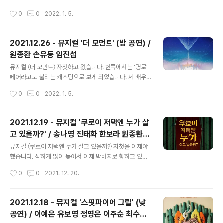
그동안 나현옥희를 보지 못해서 내심 안타까워 하다가, 드
길 바랍니다. 지난 관극 때와는 선관귀신/아저씨 역(유성재
작성시간
0
0
2022. 1. 5.
디어 보게 되어 기뻤습니다. 참고로 11월 한 달 동안 무관극
배우님님), 요시다/처녀귀신 역(김지훈 배우님)만 다르고
이었습니다. ..
그 외의 다른 배역들이 같습니다. 조금 이른 시각에 대학로
에 도착했기에, 잠시 담소에서 공연 시작을 기다렸습니다.
2021.12.26 - 뮤지컬 '더 모먼트' (밤 공연) /
플러스씨어터에서 공연 중인 작품의 캐스팅보드와 MD 부
원종환 손유동 임진섭
스는 모두 이곳 담소에 있습니다. ​ 태화해웅의 멋짐 폭발도,
글 내용
나영옥희의 시원시원한 노래와 귀여움도, 보라가네코의 체
뮤지컬 〈더 모먼트〉 자첫하고 왔습니다. 한쪽에서는 '명로'
인지 후 미처 정돈되지 못했던 한 그룹 뻗친 머리카락 조차
페어라고도 불리는 캐스팅으로 보게 되었습니다. 세 배우
재밌었어요. 그런데 공연중에 제 뒷자리에서 소곤거리며
님들을 모두 좋아하는데 한 자리에 모였다? 이거는 안 볼
작성시간
0
0
2022. 1. 5.
대화하시던 두 분은 재미없었습니다. 뒤돌아 보고 난 이후
수가 없는 거죠. 네네. 마침 12/24(금)~12/26(일) 공연 기
부터는 조용해져서 다시 재..
간 동안 재관람 더블 적립을 해주어서 첫 관람 관객도 재관
람 카드를 발급받을 수 있었습니다. 실험 노트, 라이카산장
2021.12.19 - 뮤지컬 '쿠로이 저택엔 누가 살
방명록 컨셉의 두 가지 재관람 카드 중 선택할 수 있습니다.
고 있을까?' / 송나영 진태화 한보라 원종환
찍어주는 스탬프나 재관람 혜택은 동일하네요. ​ 2020년을
글 내용
김남호 이경욱
살고 있는 남자(남우)가 사랑하는 여자(지혜)로부터 갑자기
뮤지컬 〈쿠로이 저택엔 누가 살고 있을까?〉 자첫을 이제야
이별 통보를 받게 되는데, 둘이 했던 약속(싸우고 헤어지게
했습니다. 심하게 많이 늦어서 이제 막바지로 향하고 있는
되더라도 2월 29일에 산장에서 한 번은 꼭 만나자는)이 있
시점에야 보게 되었네요. 이 날 공연은 티몬 전관행사인 '마
작성시간
0
0
2021. 12. 20.
어서 그 산장으로 가게 되는데- 거기서 2032년을 살고..
감임박'으로 진행되었습니다. 이번 주 공연 기간에 제작사
에서 증정하는 딱지 세트 외에도, 티몬 전관행사 사은품으
로 ‘쿠로이 저택 귀신 성불템’인 단팥죽도 함께 받았습니다.
2021.12.18 - 뮤지컬 '스핏파이어 그릴' (낮
그러고 보니 동지가 머지않았군요! 이것은 쿠로이와는 관
공연) / 이예은 유보영 정명은 이주순 최수형
계없는(정말?)데... ​ 플러스씨어터 옆 지상 건물(1층에 편의
글 내용