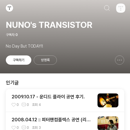
검색하기
티스토리
NUNO's TRANSISTOR
구독자
0
No Day But TODAY!!
구독하기
방명록
신고하기 레이어
열기
인기글
2009.10.17 - 운디드 플라이 공연 후기.
0
0
조회
4
2008.04.12 :: 피터팬컴플렉스 공연 (리허
설)
0
0
조회
3