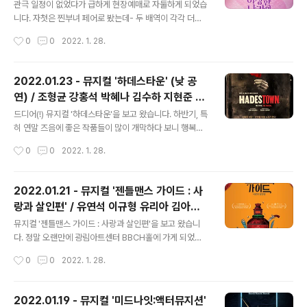
로 1막은 다소 산만한 연출이 이어지기에(근데 그 와중에
관극 일정이 없었다가 급하게 현장예매로 자둘하게 되었습
넘버는 좋음) 관객이 받아들이기에 따라 한편으로는 지루
니다. 자첫은 찐부녀 페어로 봤는데- 두 배역이 각각 더블
해 할 수도 있고, 실제로 1막 후 인터미션 때 돌아간 관객들
이기 때문에 찐부녀 페어가 있다는 것은 아닌 페어도 있고,
작성시간
0
0
2022. 1. 28.
도 일부 있었다는 말을 전해 들은 적도 있습니다. 저는 그
각각의 배우가 크로스되는 페어도 있다는 것! 이번 관극은
산만함이 구한말 조선의 혼돈을 ..
그 크로스페어 중 한 페어의 막공인데다가 스페셜 커튼콜
도 있었습니다. ​ 예전에 김리 배우님이 본인의 채널 '김리와
2022.01.23 - 뮤지컬 '하데스타운' (낮 공
함께하리'에서 열었던 ‘미스뮤지컬’ 컨텐츠로 처음 보고 응
연) / 조형균 강홍석 박혜나 김수하 지현준 이
원하게 되면서 유튜브 영상으로 쭈욱 봐왔던 박슬기 배우
글 내용
지숙 이아름솔 박가람 외
님이 무대에 선 모습을 보는 순간, 너무 좋으면서도 아쉬움
드디어(!) 뮤지컬 '하데스타운'을 보고 왔습니다. 하반기, 특
이 몰려왔습니다. 나라는 사람은 왜, 도대체 왜! 슭앤2를 못
히 연말 즈음에 좋은 작품들이 많이 개막하다 보니 행복한
봤냐는 것이죠. 앤 공연은 이미 다 끝났고, 그 시즌의 앤은
비명을 질렀었죠. 다른 좋은 작품들도 많이 못 보고 보내기
작성시간
0
0
2022. 1. 28.
다시 오지 않지요. 도도새는 후회 안하면 된다고 말해줬지
도 했는데, 특히나 하데스타운은 공연 기간이 길다고 여유
만.. ㅠㅠ ​ 찐부녀 ..
(?)부리다가 결국 해를 넘겨서 보게 되고 말았네요. 그리스
신화에 나오는 오르페우스와 에우리디케 이야기를 현대적
2022.01.21 - 뮤지컬 '젠틀맨스 가이드 : 사
으로 재구성한 작품입니다. 천국, 지상, 지옥까지 마음대로
랑과 살인편' / 유연석 이규형 유리아 김아선
넘나들 수 있는 헤르메스는 오르페우스에게 조언을 해주는
글 내용
김현진 외
동시에 작품 전체를 이끌어가는 나레이터 역할을 합니다. ​
뮤지컬 '젠틀맨스 가이드 : 사랑과 살인편'을 보고 왔습니
조명이 모두 들어와 있는 상태에서 배우들과 연주자들이
다. 정말 오랜만에 광림아트센터 BBCH홀에 가게 되었네
무대에 오른 후에 공연이 시작됩니다. 1막/2막이 끝날 때를
요. ​ 몬티 나바로라는 남자가 돌아가신 어머니의 유품을 보
작성시간
0
0
2022. 1. 28.
제외하고는 암전 없이 대부분의 배우들과 연주자들이 그대
다가 어머니가 막대한 부를 가진 귀족 ‘다이스퀴스’ 가문의
로 무대 위에 머무르는, ..
사람이었음을 알게 된 동시에 자신 앞에 8명의 다이스퀴스
상속 후보들이 있음을 알게 됩니다. 그리고 한사람씩 제거
2022.01.19 - 뮤지컬 '미드나잇:액터뮤지션'
(!)하기 시작하는데…(생략) ​ 다른 것들은 일단 제쳐두고(라