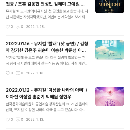
첫공 / 조훈 김동현 전성민 김혜미 고예일 홍
고는 했지만, 실제로는 다이스퀴스가 거의 다 하는 극이
글 내용
성원 김병무 조재철
라...) 이규형 배우님이 연기하는 다이스퀴스(멀티 포지션
뮤지컬 '미드나잇:액터뮤지션' 첫 공연을 보고 왔습니다. 지
으로 상속 후보들을 모두 연기함) 배역이 정말 대단했습니
난 시즌에는 자첫자막했지만, 이번에는 개막일에 보게 되
다. 이렇게 주인공을 박박(!) 갈아넣는 극이라니 ㅋㅋ 한번
었네요. 처음에는 뒤쪽(7열) 통로석을 잡았었는데, 나중에
작성시간
0
0
2022. 1. 28.
은 앞으로 넘어지면서 무릎을 쿵! 하고 바닥에 심하게 부딪
취켓 잡아서 많이 전진(3열)했습니다. 공연장이 작고 객석
혀서 엄청 아플텐데도 그..
도 열 수가 많지 않아서 뒤쪽에서 보더라도 거리가 그리 멀
지 않아 보일 듯합니다. ​ 캐스팅 보드를 아예 밖에 붙인건
2022.01.16 - 뮤지컬 '빨래' (낮 공연) / 김청
정말 잘한 일인 듯합니다. 눈 내린 기념(?)으로 캐스팅 보드
아 강기헌 김은주 허순미 이승헌 박준성 이태
밑 공간에 눈오리 8마리를 밑에 놓은 것은 어느 분의 아이
글 내용
오 박도연
디어인지는 모르겠지만, 귀엽습니다. ㅋㅋ 예그린씨어터는
뮤지컬 '빨래'를 보고 왔습니다. 다른 설명이 필요없는, 한
로비라 부르긴 좀 그렇고, 공연장 입구 계단부터 객석 입구
국 창작 뮤지컬의 대명사 같은 작품 중 하나죠. 사실 개인적
까지 이어지는 좁은 복도 밖에 없습니다. 거기서 북적이며
으로 그다지 선호하던 작품은 아니어서(그럼에도 불구하고
작성시간
0
0
2022. 1. 16.
캐스팅 보드를 보고 사진까지 찍는 것은 완전 헬이 되겠죠.
내용과 넘버들을 거의 다 알고 있음) 잘 보지 않고 있었는데
관객이 많은 날이..
요. 좋아하는 배우님(주인할매 역의 김은주 배우님!)이 출
연을 하시는데 무대에 서신 모습을 한번 쯤은 꼭 보아야 하
2022.01.12 - 뮤지컬 '이상한 나라의 아빠' /
지 않겠습니까? 그 덕분에 이번에 작품과 화해(!)도 많이 한
이아진 이정열 홍준기 박혜원 정현우
것 같아요. :) ​ 흔히 연뮤덕들이 주로 보는 작품의 공연장과
글 내용
는 공기가 많이 달랐습니다. 공연장에 가기 전에 많은 것을
한국문화예술위원회 공연예술 창작산실의 2021년 올해의
먼저 내려놓았습니다. 이를테면 관크라거나, 혹은 관크라
신작, 뮤지컬 '이상한 나라의 아빠'를 보고 왔습니다. 아니
거나, 또는 관크 같은 것? 그렇게 내려놓고 나니 한결 마음
이미 2022년인데 무슨 올해의 신작이냐 하시면 음... 제가
작성시간
0
0
2022. 1. 13.
편히 공연을 볼 수 있었습니다만- 넘버를 흥얼흥얼 따라 부
창작산실 신작들을 본 경험에 따르면 보통은 그 해 하반기
르는 것까..
에 했던 걸로 기억하는데요. 시국이 하수상하여 신작 발표