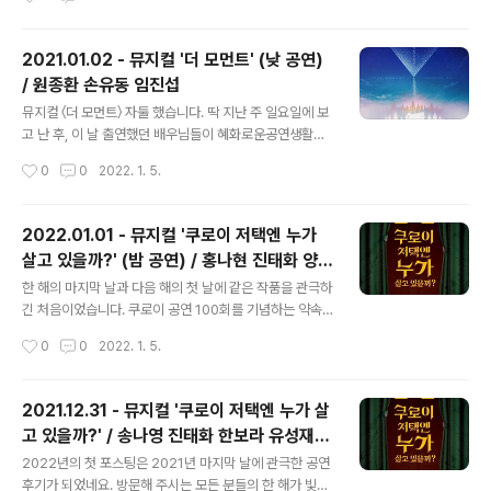
습니다. 낮 공연이라 극 초반에는 로딩이 덜 된 듯 조금 삐
로 살아가던 조반니는 늘 친구들에게 따돌림을 받고 지냅
걱..
니다. 하지만 단 한 친구, 캄파넬라만큼은 언제나 조반니의
편이 되어줍니다. 조반니와 캄파넬라가 은하철도를 타고
2021.01.02 - 뮤지컬 '더 모먼트' (낮 공연)
우주(!)를 여행하는 이야기입니다. 이렇게 상상력을 다양하
/ 원종환 손유동 임진섭
게 동원하는 작품을 보다 보면 저 역시도 상상력에 자극을
글 내용
받기도 하고, 특히 어렸을 때 여러 시간과 장소에서 느꼈던
뮤지컬 〈더 모먼트〉 자둘 했습니다. 딱 지난 주 일요일에 보
것들이 떠오릅니다. 명확하진 않지만, 흐릿하게 상상되는
고 난 후, 이 날 출연했던 배우님들이 혜화로운공연생활에
풍경과 공기의 느낌까지요. ​ 공연을 보면서 굳이 남캐가 아
공부방송에 출연하신 것을 보았고 내친 김에 타임세일로
작성시간
0
0
2022. 1. 5.
니어도 되겠다는 생각이 계속 들었습니다. 원작에서도 조
자리를 잡게 되었습니다. 그리고 그날과 같은 페어였어요.
반니를 제외하면 다른 주요..
마침 이번 회차에는 배우님들의 공연 사진으로 제작한 포
토카드를 증정하는 회차였습니다. ​ 작품의 기본 설정에 대
2022.01.01 - 뮤지컬 '쿠로이 저택엔 누가
한 내용은 자첫 포스트를 참조하세요. :) 2022.01.05 -
살고 있을까?' (밤 공연) / 홍나현 진태화 양서
[Culture/Musical&Play] - 2021.12.26 - 뮤지컬 '더
글 내용
윤 원종환 김남호 황두현
모먼트' (밤 공연) / 원종환 손유동 임진섭 이번에는 우블 1
한 해의 마지막 날과 다음 해의 첫 날에 같은 작품을 관극하
열에서 보았습니다. 시야 제한이 다소 있으나, 중앙이나 뒤
긴 처음이었습니다. 쿠로이 공연 100회를 기념하는 약속
쪽에서 보는 것과 다른 앵글로 볼 수 있다는 매력이 있는 자
반지 이벤트 첫 날이기도 했어요. 100회는 1/4(화) 공연이
작성시간
0
0
2022. 1. 5.
리였습니다. 무대 높이가 객석과 차이가 없어 목..
고 약속 반지, 커튼콜, 럭키 드로우 이벤트가 모두 겹치는
날입니다. ​ 이날 낮 공연을 본 지인이 대만족하고 돌아갔다
는 연락을 받고 기분이 좋은 상태에서 봐서 그런지 더 즐겁
2021.12.31 - 뮤지컬 '쿠로이 저택엔 누가 살
게 볼 수 있었습니다. 특히 오늘은 진태화 배우님의 생일이
고 있을까?' / 송나영 진태화 한보라 유성재
어서 마이크 테스트 시간에 인스타 라이브 방송도 잠시 하
글 내용
김지훈 이경욱
셨고, 공연 전 객석 안내 멘트도 하셨어요. 공연 내내 전체
2022년의 첫 포스팅은 2021년 마지막 날에 관극한 공연
적으로 텐션도 높아 보였습니다. 그리고- 쿠로이 개막 후
후기가 되었네요. 방문해 주시는 모든 분들의 한 해가 빛나