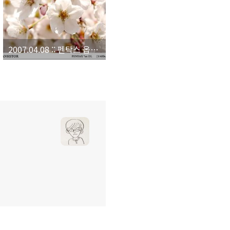
2007.04.08 :: 펜탁스 옵티오월드 번개출사.