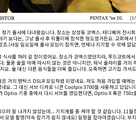
 정기 출사에 다녀왔습니다. 장소는 삼성동 코엑스. 테디베어 전시회
라기 보다는, 그냥 출사 후 뒤풀이에 참석한 정도였거든요. 교회에서
었죠.(사실 일요일에 출사 모임이 잡히면, 언제나 지각할 수 밖에 없답
 식사를 하러 갈 참이었어요. 장소가 코엑스였던지라, 푸드코트에서 
 물론 술을 아예 마시지 않는 것은 아니지만, 워낙 술자리를 거의 
지요. 술 대신 다른 음식들을 더욱 즐깁니다. 오죽하면 고기집 가서도 술
지금은 거의 펜탁스 DSLR 모임처럼 되었네요. 저도 처음 가입할 때에는 
. 그 대신 서브 디카로 니콘 Coolpix 3700을 사용하고 있답니다.
 Optio 기종 중에서 다시 서브를 영입한다면, Optio X 혹은 750
으러 잘 나가지 않았는데... 기지개를 좀 켜야 할 것 같습니다. 11
아서 모델 촬영(약속 잡기가 쉽지 않네요) 일정을 잡아야겠습니다. 부지