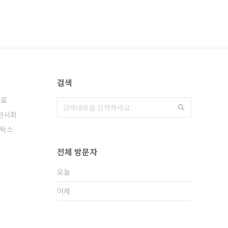
검색
쿠로
전시회
탁스
전체 방문자
오늘
어제