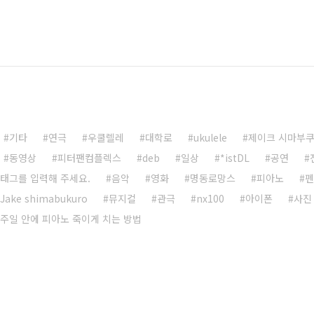
기타
연극
우쿨렐레
대학로
ukulele
제이크 시마부
동영상
피터팬컴플렉스
deb
일상
*istDL
공연
태그를 입력해 주세요.
음악
영화
명동로망스
피아노
펜
Jake shimabukuro
뮤지컬
관극
nx100
아이폰
사진
주일 안에 피아노 죽이게 치는 방법