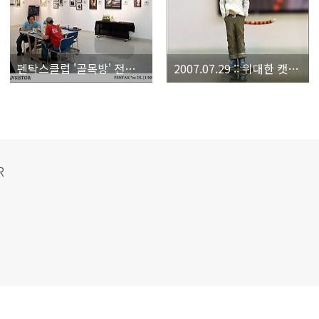
펜탁스클럽 '골목방' 전시회.
2007.07.29 :: 위대한 캣츠비 캐릭터.
R