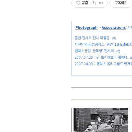
공감
구독하기
'
Photograph
>
Associations
' 
뜰안 전시회 전시 작품들.
(0)
사진인의 감성공작소 '뜰안' 1st Exhibiti
펜탁스클럽 '골목방' 전시회.
(2)
2007.07.29 :: 위대한 캣츠비 캐릭터.
(
2007.04.08 :: 펜탁스 옵티오월드 번개