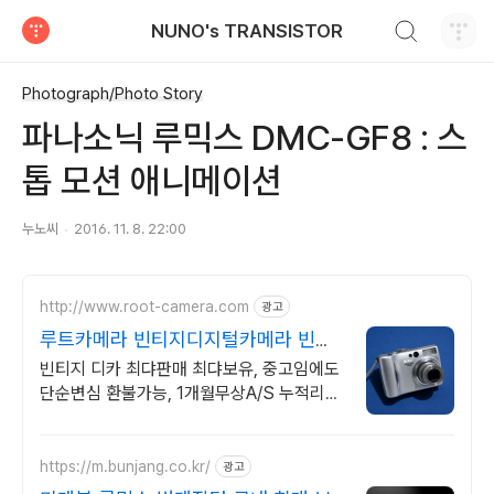
검색하기
NUNO's TRANSISTOR
티스토리
Photograph/Photo Story
파나소닉 루믹스 DMC-GF8 : 스
톱 모션 애니메이션
누노씨
2016. 11. 8. 22:00
http://www.root-camera.com
광고
루트카메라 빈티지디지털카메라 빈티
지 디카 디지털카메라
빈티지 디카 최댜판매 최댜보유, 중고임에도
단순변심 환불가능, 1개월무상A/S 누적리뷰
수 2000건 이상, 회원가입 시 적립금
5,000원
https://m.bunjang.co.kr/
광고