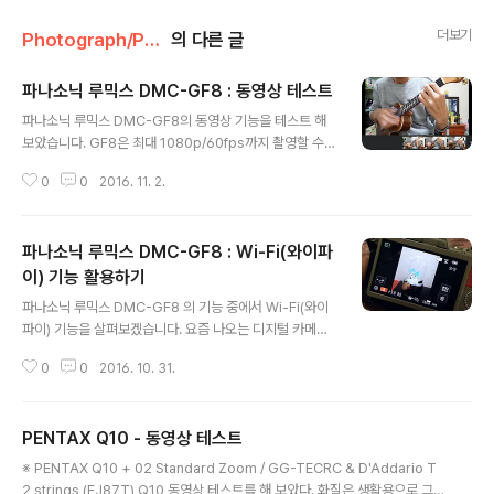
더보기
Photograph/Photo Story
의 다른 글
파나소닉 루믹스 DMC-GF8 : 동영상 테스트
글 내용
파나소닉 루믹스 DMC-GF8의 동영상 기능을 테스트 해
보았습니다. GF8은 최대 1080p/60fps까지 촬영할 수
있고, MP4 또는 AVCHD 형식으로 저장됩니다. TV로 영
0
0
2016. 11. 2.
상을 보기 위해서는 고화질의 AVCHD로 촬영하는 것이 좋
고, 블로그나 SNS 등에 다양하게 활용하기 위해서는 MP
4로 촬영하는 것이 적합합니다. 특히 GF8 사용자들 중 Wi
파나소닉 루믹스 DMC-GF8 : Wi-Fi(와이파
-Fi 기능을 많이 쓰시는 분이라면 아시겠지만, AVCHD 형
식으로 촬영한 영상은 Wi-Fi로 스마트폰에 전송할 수 없으
이) 기능 활용하기
글 내용
니 참고하시기 바랍니다. 1. 사진과 동일한 방법으로 동영
파나소닉 루믹스 DMC-GF8 의 기능 중에서 Wi-Fi(와이
상을 스마트폰으로 전송합니다. (링크) 2. 카메라 롤(사진
파이) 기능을 살펴보겠습니다. 요즘 나오는 디지털 카메라
첩)에 영상이 잘 전송되었는지 확인합니다. 3. 스마트폰으
에는 와이파이 기능이 기본 탑재되어 있는 경우가 많습니
로 촬영하는 동영상처럼 활용할 수 있습니다. (편집, 공유
0
0
2016. 10. 31.
다. 카메라로 촬영한 사진을 스마트폰에 전송하거나, 스마
등) ..
트폰으로 카메라를 원격 제어할 수도 있습니다. 와이파이
기능을 사용하기 위해서는 우선 Fn1 버튼을 눌러서 기능을
PENTAX Q10 - 동영상 테스트
켜야 합니다. 와이파이 기능이 켜지면, 이런 화면이 나옵니
글 내용
다. 스마트폰에서 직접 와이파이를 켜고 연결하여 암호를
※ PENTAX Q10 + 02 Standard Zoom / GG-TECRC & D'Addario T
입력하거나 QR 코드로 연결할 수 있습니다. 암호는 꺼 놓
2 strings (EJ87T) Q10 동영상 테스트를 해 보았다. 화질은 생활용으로 그럭