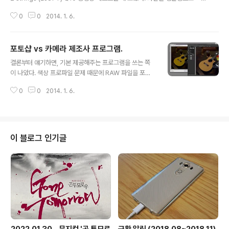
을 수도 있지만, 가급적이면 켜놓고 주사용 스마트폰으로
저럭 쓸만하다. 음질은 그냥저냥. 마이크 감도가 강한 편은 아니다. 초반에 음이
연결하는 것이 보안상 좋을 듯합니다. 스마트폰에서 카메
0
0
2014. 1. 6.
째지는데, 이후 입력 음량을 줄이는 듯. 영상과 음성 파일을 분리한 후, 골드웨이
라의 와이파이 이름을 찾아 연결합니다. 스마트폰과 카메
브로 음성에 가볍게 리버브를 넣고 나서 무비메이커로 싱크를 맞추며 재결합.
라가 와이파이로 연결되면 화면이 이렇게 ..
화질은 연주 동영상 촬영용으로 나쁘진 않으나- 음성 품질은... 그냥 평소처럼
포토샵 vs 카메라 제조사 프로그램.
아이폰에 EIM-003 장착해서 찍는 것이 나을 듯. 외장 마이크를 쓸 수 있는 기
글 내용
종이 아니기 때문에, 음질을 특별히 신경쓰지 않아도 되는 일반 촬영용만 써야
결론부터 얘기하면, 기본 제공해주는 프로그램을 쓰는 쪽
겠다.
이 나았다. 색상 프로파일 문제 때문에 RAW 파일을 포토
샵으로 바로 열어 버리면 왼쪽처럼 색상 정보가 엉망이 된
0
0
2014. 1. 6.
다. 솔직히 말하자면 기본 제공 프로그램 설치가 귀찮았다.
카메라 박스에서 카메라, 충전기, 매뉴얼만 꺼내고 다시 넣
어버렸다.근데 막상 사진을 찍은 후 작업을 하려니... 이대
로는 안되겠다 싶었다. 물론 색상 프로파일을 구해서 설치
한다면 포토샵만으로도 가능할 수도 있지 않을까 싶긴 한
이 블로그 인기글
데-기본 작업은 제공 프로그램을 쓰는 것이 작업 효율이 괜
찮다.예전 펜탁스 카메라를 쓸 때에도 쓰던 방식이라 익숙
해서일듯하다.