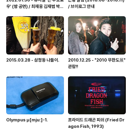
2022.01.30 - 뮤지컬 '곤 투모로
근황 알림 (2018.08~2018.11)
우' (밤 공연) / 최재웅 김재범 박영
/ 브이로그 안내
수 김태한 한동훈 외
2015.03.28 - 삼청동 나들이.
2010.12.25 - "2010 무한도展"
관람!!
Olympus μ[mju:]-1.
프라이드 드래곤 피쉬 (Fried Dr
agon Fish, 1993)