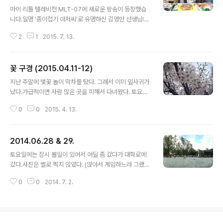
글 내용
면, C코드와 그 아래의 B코드 사이의 어느 지점에 있는 음
마이 리틀 텔레비전 MLT-07에 새로운 방송이 등장했습
이 납니다. 따라서 기타나 우쿨렐레와 협연하려면 그 악기
니다.일명 '종이접기 아저씨'로 유명하신 김영만 선생님!외
들을 약간 애매하게 낮추어 튜닝을 해줘야 합니다. 그래서
출했다가 늦게 들어오는 바람에 후반전 밖에 보지 못했지
저는 우쿨렐레 한 대를 에어기타에 맞추어 튜닝했습니다.
2
1
2015. 7. 13.
만... 종이컵 1개, 빨대 3개로 도깨비를 만드시는 것을 보고
조만간 연주 영상을 한 번 찍..
저도 후다닥 만들어봤어요.가운데 움직이는 용도를 쓸 빨
대는 구부러지지 않는 곧은 빨대를 쓰는 것도 괜찮더군요.
꽃 구경 (2015.04.11-12)
도깨비는 아니지만 뭐... 움직이는 것은 다르지 않습니다.헤
글 내용
헤- 치킨 박스가 하나 있어서 그걸로 머리와 손을 만들었어
지난 주말에 벛꽃 놀이 막차를 탔다. 그래서 이미 잎사귀가
요. 치킨 글자도 오려 붙이고...가운데 하트 모양은 예전에
났다.가급적이면 사람 많은 곳을 피해서 다녀왔다. 토요일
어느 축제에서 나눠준 종이 모자에서 떼어냈던 부분입니
에는 성북천에 갔다. 마침 뮤지컬 동호회 공연이 한성대입
다. ※ 움직이는 영상 흐으... 앞으로 마리텔의 방송 대결이
0
0
2015. 4. 13.
구역 근처여서 동선이 단순했다.일요일에는 덕수궁에 갔
너무나도 기대되네요! :) ※ 제 네이버 블로그에 올렸던 포스
다. 다른 고궁(경복궁, 창경궁 등)에 비해 규모가 작기 때문
트를 가져온 것입니..
에 가볍게 둘러보고 나오기에 좋았다.작년 같은 시기에도
2014.06.28 & 29.
덕수궁에 갔었다. (http://transistor.tistory.com/554)
글 내용
봄 꽃놀이는 이 정도로 했고...여름이 금세 또 다가오겠지.
토요일에는 잠시 볼일이 있어서 어딜 좀 갔다가 대학로에
갔다.사진은 별로 찍지 않았다. (앉아서 게임하느라 그랬다
고 말 못함) 유머니스트 윤효상씨와 김철민씨의 야외 공연
0
0
2014. 7. 2.
이 있었고, 많은 사람들이 몰렸다.레퍼토리가 좀 늘긴 했지
만, 고정 레퍼토리는 그대로 가고 있었다 역시.나는 그 근처
에 앉아서 소리만 들었다. 그리고 계속 게임을 했다... (뭐
지?) 일요일에는 남산에 갔다. 날도 덥고, 사진 찍기도 귀찮