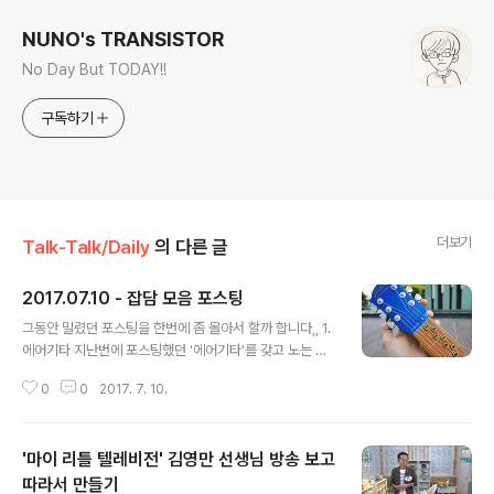
NUNO's TRANSISTOR
No Day But TODAY!!
구독하기
더보기
Talk-Talk/Daily
의 다른 글
2017.07.10 - 잡담 모음 포스팅
글 내용
그동안 밀렸던 포스팅을 한번에 좀 몰아서 할까 합니다,, 1.
에어기타 지난번에 포스팅했던 '에어기타'를 갖고 노는 것
에 푹 빠졌습니다. 가방 속에 항상 휴대하고 다니며, 시간과
0
0
2017. 7. 10.
공간이 허락하는 대로 꺼내서 쳐보곤 합니다. 물론 타인에
게 소음으로 방해되지 않도록 이어폰은 항상 지참하고 있
습니다.에어기타의 튜닝은 정음이 아닙니다. 물론 상대적
'마이 리틀 텔레비전' 김영만 선생님 방송 보고
으로 각 코드간의 음 차이는 맞습니다만, 튜닝할 수 없는 악
기와의 협연은 어렵습니다. C코드를 기준으로 설명 드리자
따라서 만들기