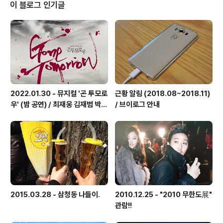
았다.내려오는 길에 남산 산채집에 들러서 산채 비빔밥과
이 블로그 인기글
치즈 돈까스를 먹었다.정말 오랜만이었다. 남산에서 먹는
돈까스. 가끔 먹어야 맛있지, 남산 갈 때마다 먹으면 별로일
듯.
2022.01.30 - 뮤지컬 '곤 투모로
근황 알림 (2018.08~2018.11)
우' (밤 공연) / 최재웅 김재범 박영
/ 브이로그 안내
수 김태한 한동훈 외
2015.03.28 - 삼청동 나들이.
2010.12.25 - "2010 무한도展"
관람!!