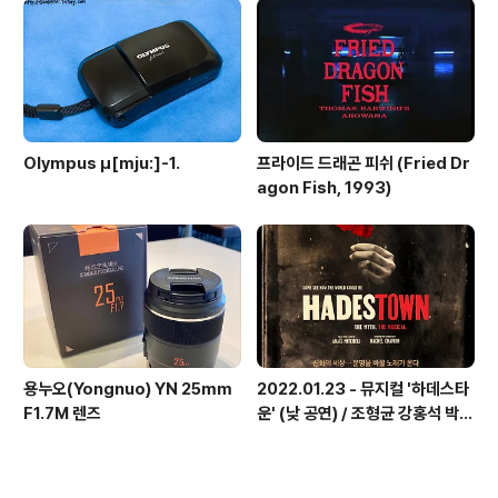
Olympus μ[mju:]-1.
프라이드 드래곤 피쉬 (Fried Dr
agon Fish, 1993)
용누오(Yongnuo) YN 25mm
2022.01.23 - 뮤지컬 '하데스타
F1.7M 렌즈
운' (낮 공연) / 조형균 강홍석 박혜
나 김수하 지현준 이지숙 이아름솔
박가람 외