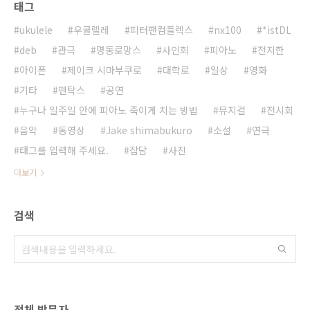
태그
ukulele
우쿨렐레
피터팬컴플렉스
nx100
*istDL
deb
관극
명동로망스
사인회
피아노
전지한
아이폰
제이크 시마부쿠로
대학로
일상
영화
기타
펜탁스
공연
누구나 일주일 안에 피아노 죽이게 치는 방법
뮤지컬
전시회
음악
동영상
Jake shimabukuro
소설
연극
태그를 입력해 주세요.
잡담
사진
더보기
검색
전체 방문자