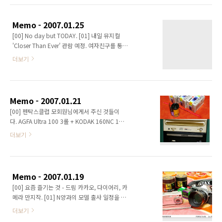
이랑 비밀번호 따다가 응모할 바보는 없겠지.
[02] 내일은 새 직장으로 첫 출근을 하는 날. 자
Memo - 2007.01.25
신감을 갖고 일해야지. 인턴 기간이라서 일 배우
[00] No day but TODAY. [01] 내일 뮤지컬
느라 당분간은 많이 정신없을 듯. 긴장도 많이 된
'Closer Than Ever' 관람 예정. 여자친구를 통해
다. 잘 할 수 있을지도 걱정이고. 그래도 내 뒤에
서 사운드트랙을 전에 미리 들어보았는데... 어제
는... 날 바라봐 주고, 항상 응원해 주는 사람들이
더보기
본 영화 'Rent'의 영향으로, 그 사운드트랙 듣느
있다. 힘내야지. 아자잣!! [03] 촬영지는 일단 홍
라고 오늘은 제대로 들어보지 못했다. 으갸갸...
대 앞으로 결정했다. 모델의 이미지와 상당히 잘
[02] 아버지께서 휴대폰을 바꾸셨다. 배터리가
어울릴 것 같아서 그렇다. 그날 날씨가 추우면 안
너무 확 떨어져서 바꾸셨단다. 물론 번호 이동.
되는데... ..
Memo - 2007.01.21
배터리가 수명을 거의 다 했을 때는 배터리를 추
[00] 펜탁스클럽 모회원님에게서 주신 것들이
가로 구입하는 것보다 번호 이동이 저렴한 듯. 난
다. AGFA Ultra 100 3롤 + KODAK 160NC 1롤
휴대폰 구입한지가 3년이 넘었고 최근까지 대략
(매거진에 손수 감으신 것이라고 함), 그리고 또
더보기
쓸만했다. 그런데 갈수록 배터리의 상태가 나빠
다른 회원님에게서 받게 된 삼성 DVD-ROM이
지고 있다. 아무래도 다음달쯤 되면 휴대폰 바꿨
다. 나는 베푸는 분들이 부럽다. 나도 베풀 수 있
다고 포스팅을 하게 될 지도... ^^ [03] 휴대폰을
는 날이 있었으면 좋겠다. ^^ [01] 오늘 외할머
바꾸신 아버지. 매뉴얼을 이리저리 살펴보시더
니 생신이라고, 우이동 쪽 음식점에 모이는 모양
니, ..
Memo - 2007.01.19
이다. 나는 가지 않고, 부모님만 가신다. 사실 북
[00] 요즘 즐기는 것 - 드림 카카오, 다이어리, 카
적대고 시끄러운 것을 그다지 좋아하지는 않기
메라 만지작. [01] N양과의 모델 출사 일정을 잡
에... 그냥 집에서 혼자 저녁 해결해야지. 훗. 나는
았다. 그날 춥지 않아야 할텐데... 촬영지 결정도
지금 배가 고프다. 저녁 메뉴를 뭘로 할까나? ^^
더보기
쉽지 않을 듯. 아마도 ME super와 M50.7 렌즈
[02] 토요일에 낙산프로젝트 구경을 했는데... 홍