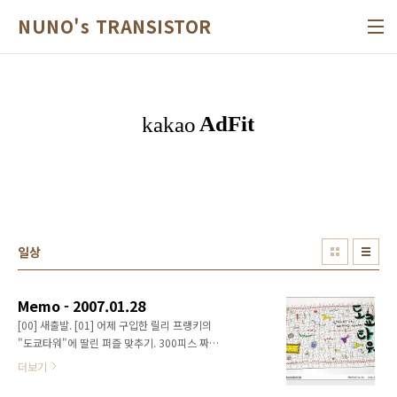
본문 바로가기
NUNO's TRANSISTOR
일상
Memo - 2007.01.28
[00] 새출발. [01] 어제 구입한 릴리 프랭키의
"도쿄타워"에 딸린 퍼즐 맞추기. 300피스 짜리.
휴일 저녁 내내 이게 뭐래니. 맵도 없어서 좀 힘
더보기
들다. 특히 테두리 맞추는게 보통 일이 아님... 다
맞추고 사진 첨부해서 이벤트에 응모 했다. 사진