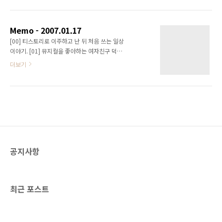
를 메인으로 사용할 것 같다. 대형 인화(11*15
보 센터 마련도 하고 참 잘해놨다. 하지만~ 홍보
이상)를 해야 하는데 *ist DL은 화각과 심도 문제
센터엔 아무도 없다는 거~
도 있고 해서 노출 측정 및 스냅용으로 사용하려
Memo - 2007.01.17
고 한다. 한가지 중요한 것... 펜클의 모 회원님에
[00] 티스토리로 이주하고 난 뒤 처음 쓰는 일상
게서 아그파 울트라 2롤을 얻을 수 있게 되었다
이야기. [01] 뮤지컬을 좋아하는 여자친구 덕분
는 것이다. 펜탁스 렌즈와의 궁합이 좋다는 평을
에, 이번달에 볼 공연이 두번이나 있다. '오! 당신
더보기
듣는 필름이다. 물론 인물 사진에는 어울리지 않
이 잠든 사이'와 'Closer Than Ever'이다. 후자
을 수도 있으나, 의외로 색다른 분위기를 연출할
의 경우는 OST를 mp3로 받기까지... 공연을 보
수 있을 거라는 생각도 들기 때문에 시도해 보려
고 난 뒤에 후기를 쓰긴 하겠지만, 뮤지컬에 익숙
고 한다. [02] 토요일에는 대학로에 간다. 낙산
치 않은 내가 후기를 잘 쓸 수 있을지... ^^ [02]
프로젝..
아마추어 사진전 프로젝트(올 11월경 전시회 예
정)에 참여하고 있다. 하지만, 올해 들어 처음 가
진 오프라인 모임에 참여를 하지 못했다. 다음달
에 2차 모임이 있는데, 늦게라도 가야겠다. 일요
공지사항
일 오전에 모이기 때문에 제 시간에 참석이 힘들
다. 11*15 사이즈 인화물도 준비해 가지고 가야
한다. 모델 1순위인 N양이 3월에 출국하기 때문
에..
최근 포스트