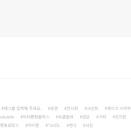
태그를 입력해 주세요.
공연
전시회
사인회
제이크 시마
ukulele
피터팬컴플렉스
우쿨렐레
잡담
기타
전지한
명동로망스
아이폰
*istDL
연극
사진