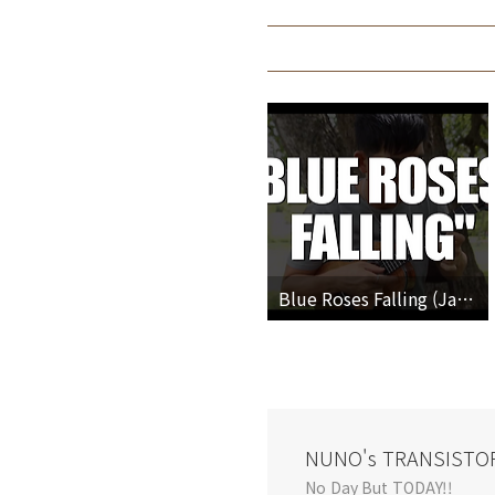
Blue Roses Falling (Jake Shimabukuro cover)
NUNO's TRANSISTO
No Day But TODAY!!