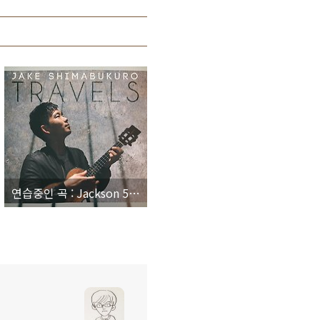
연습중인 곡 : Jackson 5 - I'll Be There (Jake Shimabukuro ver.)