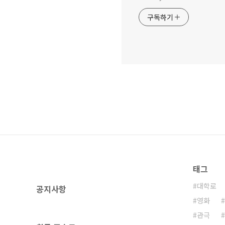
구독하기
태그
대학로
공지사항
영화
관극