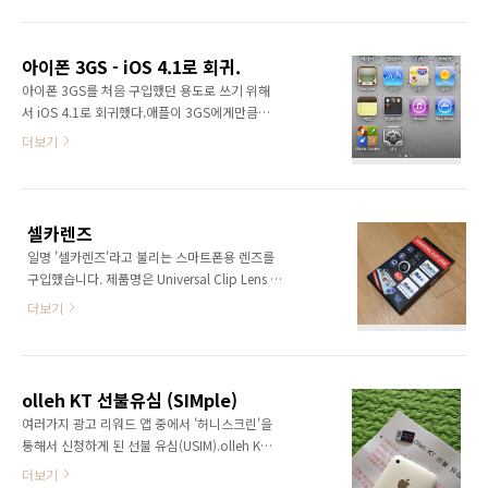
입니다.이번에 구입한 집게형 미니삼각대를 활
후면 필름 붙이다가 기포가 낀 것입니다.전면 액
용하여 좀 다른 구도로 촬영해 보는 것도 괜찮을
정 보호 필름 붙일 때 먼지 안끼게 하려고 너무
듯하여 남겨봅니다. ※ GGUM All Solid Tenor
집중해서 붙이고 나서 기운이 빠졌는지 후..
아이폰 3GS - iOS 4.1로 회귀.
(cedar top)※ Apple iPhone 5
아이폰 3GS를 처음 구입했던 용도로 쓰기 위해
서 iOS 4.1로 회귀했다.애플이 3GS에게만큼은
꽤 관대한 편. SHSH 백업이 없어도 4.1은 인증
더보기
이 되다니.iOS 6을 출시했을 당시, 가장 오랫동
안 OS 업데이트가 되었던 기종이기도 하다. (생
명연장의 꿈)오랜만에 보는 아이콘 디자인들, 특
히 저 iPod이라는 이름이 특히 반갑다. 최근의
셀카렌즈
iOS와는 달리, 폰에서 직접 이름을 바꿀 수 없다.
일명 '셀카렌즈'라고 불리는 스마트폰용 렌즈를
아이튠즈와 연결해서 바꿔야 한다. 본연의 임무
구입했습니다. 제품명은 Universal Clip Lens 라
를 수행하기 위해 음악 파일을 동기화. 동기화 중
고 쓰여 있네요.인터넷에서 손쉽게 구매할 수 있
에는 다른 작업을 할 수 없다. 이것마저도 정겹
더보기
습니다. 그 중에서도 가장 저렴한 것으로 골라서
네. 그래놓고는... 왜 트위터 앱을 받은 것이냐-
구매했습니다. (배송료 포함 8천원 이내) 구성품
ㅋㅋ #인생은고통 ------------------------------------
은 집게, 어안 렌즈, 광각+접사 렌즈, 각 렌즈를
----------------------..
덮을 수 있는 캡, 파우치입니다.사진에서 집게에
olleh KT 선불유심 (SIMple)
부착되어 있는 것이 어안 렌즈이고, 그보다 조금
여러가지 광고 리워드 앱 중에서 '허니스크린'을
작은 것이 광각+접사 렌즈입니다.광각 렌즈는 단
통해서 신청하게 된 선불 유심(USIM).olleh KT
독으로 집게에 장착할 수 없기 때문에 따로 쓰지
에서 운영하는 선불 유심 요금제인 SIMple을 사
더보기
못하고 접사 렌즈와 연결했을 때만 쓸 수 있습니