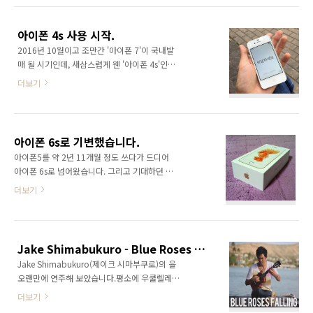
SNS 등에 다양하게 활용하기 위해서는 MP4로
촬영하는 것이 적합합니다. 특히 GF8 사용자들
아이폰 4s 사용 시작.
중 Wi-Fi 기능을 많이 쓰시는 분이라면 아시겠지
2016년 10월이고 조만간 '아이폰 7'이 국내발
만, AVCHD 형식으로 촬영한 영상은 Wi-Fi로 스
매 될 시기인데, 새삼스럽게 웬 '아이폰 4s'인
마트폰에 전송할 수 없으니 참고하시기 바랍니
지... 서브 폰으로 사용하고 있던 옵티머스 LTE3
다. 1. 사진과 동일한 방법으로 동영상을 스마트
더보기
는 접어두고, 그보다 더 구형인 아이폰 4s(일명
폰으로 전송합니다. (링크) 2. 카메라 롤(사진첩)
잡스폰)를 구하게 되었습니다. 어차피 메인 폰은
에 영상이 잘 전송되었는지 확인합니다. 3. 스마
아이폰 6s이고, 옵티머스 LTE3은 6s와 화면 크
트폰으로 촬영하는 동영상처럼 활용할 수 있습
기도 거의 같습니다. 그저 예전의 작은 폰이 그립
니다. (편집, 공유 등) ..
아이폰 6s로 기변했습니다.
기도 해서 한 번 바꿔 보았습니다. 그리고, 아이
아이폰5를 약 2년 11개월 정도 쓰다가 드디어
폰 3GS 이후 나온 아이폰의 디자인 중에 4/4s
아이폰 6s로 넘어왔습니다. 그리고 기대하던 새
디자인만 써 본 적이 없습니다. 아이폰이 가장 많
로운 색상- 로즈골드.아이폰5는 32GB 모델이
더보기
이 알려지며 전세계적으로 인기를 얻기 시작할
있었으나, 현재 아이폰은 16/64/128GB 모델로
때가 그 시기였는데도 말이지요. 저는 아이폰
나오고 있습니다. 32GB가 없어진 이유는 아직
3GS를 쓰고 있었고, 애매한 시기에 구입했기에
도 모르겠어요. 일단 박스부터 열어봅니다. 폰 이
4s가 국내 발매 되었을 때에도 약정에 묶여 있었
외의 구성품들입니다. 설명서와 유심슬롯 핀, 라
습니다. 약정 종료 후 반년 ..
Jake Shimabukuro - Blue Roses Falling (cover, 6th)
이트닝 케이블, 충전용 어댑터, 이어팟이 있습니
Jake Shimabukuro(제이크 시마부쿠로)의 을
다.이어팟은 이전 아이폰에서 쓰던 것이 외관만
오랜만에 연주해 보았습니다.평소에 우쿨렐레
좀 낡았을 뿐, 아직도 쌩쌩해서 그냥 쓰고- 새것
모임이나 지인들과 만나는 자리에서 종종 연주
은 개봉하지 않고 그대로 둘 생각입니다. 폰을 살
더보기
하곤 했지만, 영상을 찍어보는 것은 거의 3년만
펴 봅니다. 사진에는 얼룩 비슷한 것이 보이는데,