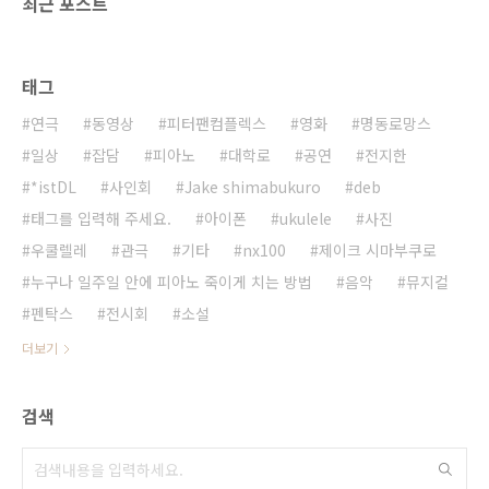
최근 포스트
태그
연극
동영상
피터팬컴플렉스
영화
명동로망스
일상
잡담
피아노
대학로
공연
전지한
*istDL
사인회
Jake shimabukuro
deb
태그를 입력해 주세요.
아이폰
ukulele
사진
우쿨렐레
관극
기타
nx100
제이크 시마부쿠로
누구나 일주일 안에 피아노 죽이게 치는 방법
음악
뮤지컬
펜탁스
전시회
소설
더보기
검색