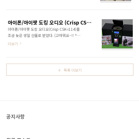
용하는 것이었다. 무료 이벤트라서 신청했는데,
다. 어안 렌즈를 아이폰 5 전면 카메라에 부착한
3만원 상당의 요금이 충전되어 온다. 사용기한은
모습. 폰 화면으로 대략적인 화각을 가늠해볼 수
180일.180일 이내에 충전요금을 다 사용해도
있습니다. 후면 카메라에 부착한 모습입니다.아
남은 기한 동안 수신은 가능하다.사용 완료 후에
이폰 카메라는 상단 좌측으로 ..
아이폰/아이팟 도킹 오디오 (Crisp CSK-i114)
olleh KT에서 추가 충전하면 1만원당 60일이 연
아이폰/아이팟 도킹 오디오(Crisp CSK-i114)를
장된다.충전된 금액 범위 안에서 통화, 문자
조금 늦은 생일 선물로 받았다. (고마워요~!! ^^)
(SMS/MMS), 데이터 통신 사용이 모두 가능하
도킹 오디오 기능 외에도 CD 재생, AUX 입력,
다.본인 명의의 요금제이기 때문에 기존의 선불
더보기
FM/AM Tuner 기능을 사용할 수 있다. 그리고 아
폰으로는 불가능했던 여러 사이트에서의 '본인
이폰/아이팟 재생 중에도 동시에 충전이 된다.
인증'도 가능하다.(처음 가입/개통할 때에 본인
CD를 사도 항상 PC에서 mp3 파일로 리핑해서
인증을 해야 하는 요금제이다.) 처음에 신청할 때
들었고, CD 카세트가 있지만 활용도가 많이 떨
일반/마이크로 유심을 선택할 수 ..
목록 더보기
어졌었다. 이제는 CD를 직접 듣기도 해야겠다.
라디오도 가끔씩 듣고- :)
공지사항