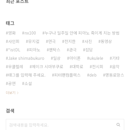
최근 포스트
태그
영화
nx100
누구나 일주일 안에 피아노 죽이게 치는 방법
사인회
뮤지컬
연극
전지한
사진
동영상
*istDL
피아노
펜탁스
관극
잡담
Jake shimabukuro
일상
아이폰
ukulele
기타
우쿨렐레
제이크 시마부쿠로
대학로
전시회
음악
태그를 입력해 주세요.
피터팬컴플렉스
deb
명동로망스
공연
소설
더보기
검색