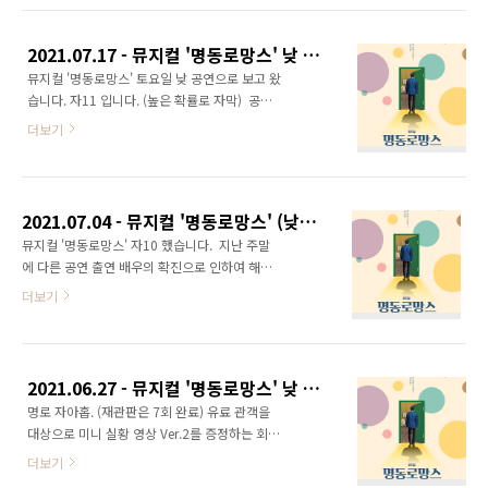
아쉽게도 마지막 한 글자가 빠졌습니다. 하지만
이것도 감사하고, 이 상태로도 예쁘네요. 조만간
2021.07.17 - 뮤지컬 '명동로망스' 낮 공연 / 임진섭 김태한 전혜린 장민수 홍륜희 김승용
새로 타이핑해서 이미지를 올려주신다고 하니
뮤지컬 '명동로망스' 토요일 낮 공연으로 보고 왔
더욱 감사하지요. 올려주실 예정인 이미지는 트
습니다. 자11 입니다. (높은 확률로 자막) ​ 공연
위터/페이스북/유튜브 채널의 헤더 이미지로 사
당일 오전 갑자기 성여인 역의 김리 배우님의 개
용할 예정입니다. 뮤지컬 〈이토록 보통의〉가
더보기
인사정으로 홍륜희 배우님으로 바뀌었다는 SNS
오는 9월 14일에 개막합니다. 원래 9월 11일에
공지가 올라온 것을 보았고, 예매자에게 보내주
개막 예정이었지만 며칠 늦춰졌습니다. 제가 이
는 문자도 받았습니다. 간만에 예림혜린/리마담
작품의 초연 못사지만, 많은 분들이 극찬하시는
페어를 보겠구나 했는데 조금은 아쉬웠습니만...
작품이라 기대가 큽니다. 좋아하는 배우님들이
2021.07.04 - 뮤지컬 '명동로망스' (낮공) / 임진섭 김수용 길하은 장민수 홍륜희 신창주
혜린/마담 페어 체크를 해보니 예림혜린/륜희마
캐스팅..
뮤지컬 '명동로망스' 자10 했습니다. ​ 지난 주말
담 페어는 그동안 못봤더라구요 ㅋㅋ ​ 어쨌든 저
에 다른 공연 출연 배우의 확진으로 인하여 해당
야 어느 마담이었더라도 봤을거고, 그렇게 했습
공연과 '명동로망스'에 직접 활동 범위가 배우들
더보기
니다. 암튼 리 배우님 큰 일 아니셨으면 좋겠네
과 간접적으로 겹친 배우들이 있어서 접촉자로
요. ​ 이번 공연은 개인적으로 대레전이라 말씀드
분류되어 검사를 받게 되었는데, 오늘 다행히 음
리고 싶습니다. 대본에 없을 티키타카들도 여기
성 판정을 받아서 다시 정상적으로 공연을 진행
저기 눈에 들어와서 소소한 재미도 주었지만, 오
할 수 있게 되었다고 합니다. 다만 일요일 공연에
늘 따라 묵직하면서도 차분한 감정의 소용돌이
2021.06.27 - 뮤지컬 '명동로망스' 낮 공연 / 손유동 김태한 서예림 원종환 조진아 신창주
모두 해당 배우들이 출연할 수 없게 되어 캐스팅
에 빠졌던..
명로 자아홉. (재관판은 7회 완료) 유료 관객을
이 변경되었습니다. 제가 본 일요일 낮 공연도 그
대상으로 미니 실황 영상 Ver.2를 증정하는 회차
랬습니다. 하지만 저는 취소하지 않고 그대로 보
중 하나였습니다. 마침 재관판 도장도 다 채웠기
았습니다. ​ 지난 주에는 게스트 출연 회차들이 있
더보기
에 50% 할인권과 함께 포토북 ‘선데이 명동’도
었습니다. 예전 시즌에서 활약했던 배우분들이