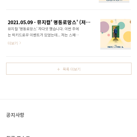
침 현매 할인 50%도 떴고)로 달렸습니다. 럭키
달 정도 공연 기간이 남아있으니 언제든 또 보러
드로우 이벤트 중인데, 저는 50% 할인권을 받았
가야겠습니다. :)
습니다. ​ 그리고 이번 시즌 륜희 마담 자첫. 5년
여 전, 저의 첫 로망스 다방 마담은 륜희 마담이
2021.05.09 - 뮤지컬' 명동로망스' (저녁 공연) / 손유동 김태한 길하은 원종환 김리 김승용
었습니다. 하지만 어쩌다 보니 이번 시즌에는 오
뮤지컬 '명동로망스' 자다섯 했습니다. 이번 주에
늘 처음 뵈었습니다. 오늘 보자마자 눈물이 나더
는 럭키드로우 이벤트가 있었는데... 저는 스페셜
군요. 그만큼 많이 보고 싶었다는 거죠. 륜희 마
티켓과 40% 할인권을 받았습니다. 마침 재관 도
담만의 시그니처인 쟁반사판! 어우 눈부셔 ㅠㅠ
더보기
장 3회를 채웠기에 40% 할인권이 추가로 더 생
ㅠㅠ 물론 륜희 마담도 보고 싶었지만, 오늘은
겼습니다. 할인권이 생겼으면 쓰는 것이 인지상
‘그리 살지 말고 제대로 살라’는 중섭의 한 마디
정! ㅋㅋ ​ 캐스팅에 대한 공지를 미리 보지 못하
를 사무치게 듣고 싶은 마음이 들었던 날이었기
고 갔는데... 채홍익 역의 신창주 배우님의 부상
때문에 달려간 것도 있었습니다. 그리고 이..
목록 더보기
의 여파가 이번 주까지도 계속된 듯합니다. 이번
한 주 동안 더 김승용 배우님이 원캐로 공연을 하
셨습니다. 신창주 배우님이 어서 쾌차하시길 기
원하고, 김승용 배우님도 건강 잘 지켜내시길 기
원합니다. ​ 현장예매 50% 할인으로 보았고, 오
랜만에 사이드 블럭 앞쪽 열에서 보았더니- 배우
님들이 가까이 잘 보여서 좋으면서도, 목은 조금
공지사항
아프더군요 ㅋㅋ ​ ​ 아 그리고... 리..