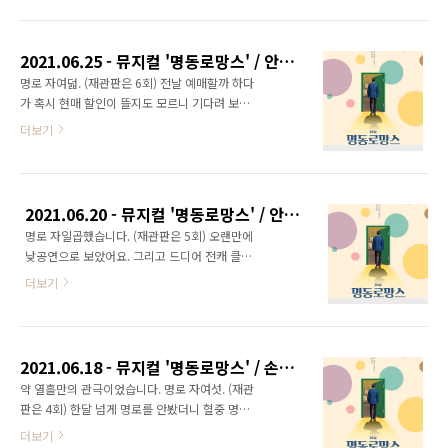
받았습니다. ​ 예림혜린이 많이 그리웠어요. 몇 회
특별히 케스트로 출연했는데요. 전혜린 역으로
차만에 뵙는지.. 배우님의 와 을 듣고팠어요. 스
분했던 전성민, 안유진 배우와 성여인 역으로 분
케줄상 갈 수 있는 회차로만 보다 보니 그렇게 되
했던 정다희, 박범정 배우가 극 중 노라노 역으로
2021.06.25 - 뮤지컬 '명동로망스' / 안지환 김수용 조윤영 장민수 홍륜희 신창주
긴 했습니다만... 사실 혜린즈 모두 다 좋아합니
한..
명로 자여덟. (재관판은 6회) 전날 예매할까 하다
다만, 개인의 취향이 존재하므로... ​ 공연이 끝난
가 혹시 현매 할인이 뜰지도 모르니 기다려 보라
후에 원종환 배우님의 인스타를 보고 나서야 알
는 애인의 조언을 듣고 당일까지 기다려서 오늘
더보기
았는데, 이번 회차가 종환인환/예림혜린 페어막
까지 기다렸다가 정말로 현매 할인이 떠서 갔습
이었더군요. 원종환 배우님이 오늘 따라 울컥하
니다. :) ​ 장선호 역의 안지환 배우는 지난 주에
는 모습이 종종 보이길래 왜 그러신가 했는데, 그
처음 보았을 때보다 느낌이 더 괜찮았어요. 특히
이유였던 아닌가 싶기도 하네요. :) ​ ​ 자... 다음은
장민수 배우(박인환 역)와 조윤영 배우(전혜린
미니 실황 영상 Ve..
2021.06.20 - 뮤지컬 '명동로망스' / 안지환 김수용 길하은 원종환 조진아 김승용
역)가 잘 맞춰주는 느낌이 들었어요. 언제나 느끼
명로 자일곱했습니다. (재관판은 5회) 오랜만에
는 거지만, 조윤영 배우는 요정같으면서도 ㄷㄹ
낮공연으로 보았어요. 그리고 드디어 전캐 클리
ㅇ같은 매력을 갖고 있어서 너무 좋아합니다. :)
어했습니다. ​ 럭키드로우는 전캐 미공개 포토카
유료 관객에게 증정하는 '미니 실황 영상' Ver.1
더보기
드 세트. 포토카드 훑어보다가 한 사진에서 멈춰
을 받았습니다. 총 3가지 버전으로 증정하는데,
설 수 밖에 없었습니다. (심멎) ​ 전캐 클리어의 마
각 버전 별로 증정하는 회차가 정해져 있습니다.
지막 퍼즐은 장선호 역의 안지환 배우였습니다.
저는 3종을 모두 모으려 합니다. :) ​
이번 시즌 명로 공연을 볼 때 캐스팅도 캐스팅이
2021.06.18 - 뮤지컬 '명동로망스' / 손유동 김수용 길하은 윤석원 홍륜희 김승용
지만, 제 갈 수 있는 날을 기준으로 보다 보니 그
약 열흘만의 관극이었습니다. 명로 자여섯. (재관
렇게 되었네요. 사실 여러 작품들을 통해 알기는
판은 4회) 한달 넘게 명로를 안봤더니 혈중 명로
알았지만 본 적은 없었던 배우이기도 했고요… ​
수치가 너무 떨어져서 안되겠다 싶어서 현매(마
더보기
재관판도 채워야겠고, 할인권도 남아 있으며, 한