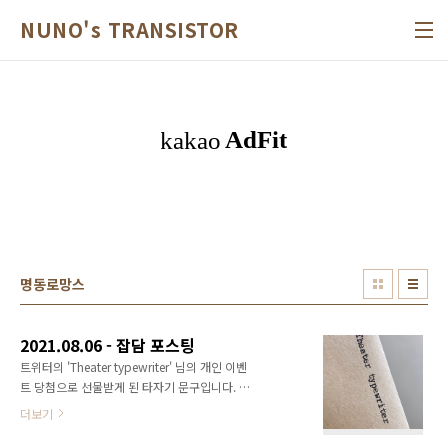
본문 바로가기
NUNO's TRANSISTOR
명동로망스
2021.08.06 - 잡담 포스팅
트위터의 'Theater typewriter' 님의 개인 이벤
트 당첨으로 선물받게 된 타자기 문구입니다. 뮤
지컬 〈명동로망스〉의 넘버 〈명동로망스〉의
더보기
가사 중 '나 살아있는 지금 이 순간 붙잡지 않으
면 이또한 지나가리라'를 부탁드렸는데요. 살짝