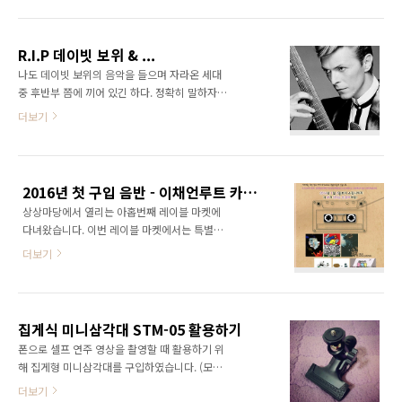
2016.01.1203. Ziggy Stardust (David
& 공연장 입구 안내 표지판) (당일 공연 프로그
Bowie) - ukulele / 2016.01.1504. Starman -
램 안내장 & 티켓) (공연 프로그램) 공연은 앞서
solo (David Bowie) - ukulele, Namuai NUT-
말씀드렸듯이, EP 'XXXY' 수록곡을..
R.I.P 데이빗 보위 & ...
3000 test / 2016.01.2105. Blue Roses
나도 데이빗 보위의 음악을 들으며 자라온 세대
Falling (Jake Shimabukuro) - ukulele,
중 후반부 쯤에 끼어 있긴 하다. 정확히 말하자면
Vertech UK-3PM pickup test /
80년대 후반부터니까 그가 활동한지 20년은 되
더보기
2016.01.2506. 오르골 벨소리 (영화 '착신아리'
고 나서야 듣게 된 거지만, 그만큼 오랜 세월 동
OST) ..
안 현역에 머물러 있었던 아티스트라는 것을 방
증하는 셈이다. 나 역시 그의 음악이 좋고 대단한
사람이라고 생각했으나, 열광할 정도의 팬은 아
2016년 첫 구입 음반 - 이채언루트 카세트 테이프 (한정판)
니었다. 하지만 그의 죽음에 애써 덤덤한 척 하려
상상마당에서 열리는 아홉번째 레이블 마켓에
해도, 그의 열렬한 팬이자 나의 친애하는 친구가
다녀왔습니다. 이번 레이블 마켓에서는 특별히
힘들어 하는 모습을 보니 마음 한 켠이 시리다.
여섯 팀의 뮤지션과 여섯 명의 커버 아티스트가
나에게도 그처럼 열렬히 사랑하고 존경하는 인
더보기
함께 만든 한정판 카세트 테이프를 아티스트별
물이 있는지 생각해 보는 계기가 되기도 했다. 나
로 각 90개 선착순 판매하고 있습니다. 제가 이
의 청소년기 이야기를 잠시 곁들여 보자면-그의
번 레이블 마켓에 다녀온 첫번째 이유이기도 합
음악이나 외형적인 부분 때문에 그랬는지, '사탄
니다. 상상마당에 도착하니 9th 레이블 마켓이
의 음악이니 듣지 말라'는 일부 어른들의 꾐에 넘
집게식 미니삼각대 STM-05 활용하기
열리고 있다는 표지판이 있습니다. 상상마당 레
어..
폰으로 셀프 연주 영상을 촬영할 때 활용하기 위
이블 마켓은 1월 31일까지 열리며, 그 기간 중에
해 집게형 미니삼각대를 구입하였습니다. (모델
참여 뮤지션들의 공연도 있을 예정입니다. 위에
명 : STM-05)악기에 직접 장착하여 사용할 목적
더보기
붙어 있는 또 다른 표지판입니다. 레이블 마켓은