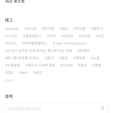
최근 포스트
태그
ukulele
뮤지컬
전지한
연극
아이폰
펜탁스
*istDL
명동로망스
기타
사인회
전시회
사진
피아노
피터팬컴플렉스
Jake shimabukuro
누구나 일주일 안에 피아노 죽이게 치는 방법
동영상
태그를 입력해 주세요.
관극
일상
대학로
소설
우쿨렐레
제이크 시마부쿠로
nx100
음악
영화
잡담
deb
공연
더보기
검색