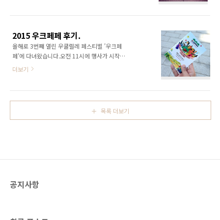
으로 구입했는데, 나름 쓸만한 듯 합니다. 볼헤드
상상마당 2층 갤러리에서 열리고 있습니다. 갤러
가 장착되어 있어서 다양한 각도로 쓸 수 있습니
리에 들어서면 이번에 카세트 테이프를 발매한
다. 기존에 자바라&흡착 겸용 거치대를 갖고 있
뮤지션들의 소개글, 커버에 참여한 아티스트의
긴 하지만-자바라는 너무 크고 무겁고, 흡착식은
소개글과 함께 청음용 카세트들이 설치되어 있
2015 우크페페 후기.
셀카 모드에서만 쓸 수 있다는 아쉬움이 있었습
습니다. 이채언루트의 카..
올해로 3번쨰 열린 우쿨렐레 페스티벌 '우크페
니다. 제가 갖고 있는 셀카봉입니다. 가장 널리
페'에 다녀왔습니다.오전 11시에 행사가 시작되
알려진 일반적인 셀카봉입니다. 셀카봉에서 거
었는데, 그 전에 도착하고 싶었으나...약간의 늦
치대를 분리합니다. 거치대를 집게형 미니삼각
더보기
잠으로 인해 11시를 조금 넘겨서 고양아람누리
대에 장착하면 됩니다. 나사 부분이 일반 삼각대
노루목 야외극장에 겨우 도착했습니다.정문 입
용이라 호환이 됩니다. 셀카봉 거치대를 집게형
구 부스에 계신 찰리 감독님과 짧은 인사를 나눈
미니삼각대에 장착한 것에 폰을 거치하고 우쿨
후 일행을 찾아 부리나케 달려 갔습니다. 행사장
렐레 헤드에 장착한 모습입니다.장착 후 볼헤드
목록 더보기
지도입니다. 기본적인 부분은 작년 우크페페와
로 앵글을 미리 조절..
크게 다르지 않아서 익숙했습니다.SNS에 사진
을 올리며 장소를 찍었더니... FourSquare 앱에
서 '너 작년 9월에 여기 왔었다'고 알려주더군요.
네. 작년 우크페페 때도 찍었었다는 거죠. 헤헤.
날씨가 기가 막혔습니다. 올 가을 들어서 최고의
날씨가 아니었나 싶습니다.햇살은 조금 뜨거웠
공지사항
지만, 바람이 시원해서 좋았습니다. 메인 스테이
지에..