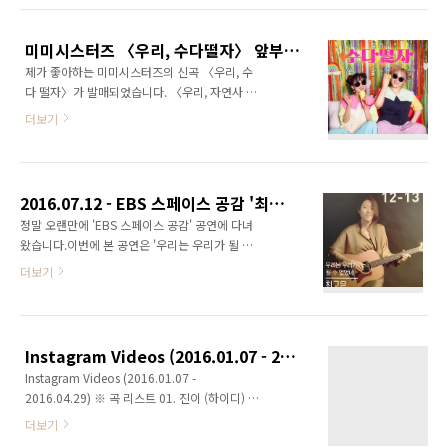
풍금을 고치면서 쿠로이 저택의 지박령 '옥희'에
게 기계의 원리는 비슷하다는 설명을 하는 장면
미미시스터즈 〈우리, 수다떨자〉 앞부분 우쿨렐레 커버
에 나오는 곡입니다. 배경으로 깔리는 노래는 작
제가 좋아하는 미미시스터즈의 신곡 〈우리, 수
년 초에 혜화로운공연생활에서 온라인콜에서 이
다 떨자〉가 발매되었습니다. 〈우리, 자연사 하
장면을 시연했던 영상의 사운드입니다. (※ 원본
자〉, 〈우리, 다 해먹자〉에 이은 위로 캠페인
영상 링크 https://youtu.be/uLZjUloQPIk ) ​ ​ ​ ​
더보기
시리즈 3번째 곡입니다. :) ​ 완전히는 아니고, 앞
​ ※ 연주 영상 ​
부분(1절)만 우쿨렐레로 커버해보았습니다. 노
https://youtu.be/UHCDrnWYuG0
래는 못하니까 그냥 코드만 쳤어요... ㅋㅋ ​ ​
2016.07.12 - EBS 스페이스 공감 '최고은' 공연
정말 오랜만에 'EBS 스페이스 공감' 공연에 다녀
왔습니다.이번에 본 공연은 '우리는 우리가 될 수
없었네'라는 제목이 붙은, 싱어송라이터 최고은
더보기
님의 공연입니다.최근에 발매된 EP 'XXXY' 수록
곡을 중심으로 만들어진 공연이었습니다. (저는
13일 공연에 당첨되었지만, 원래 12일 공연에
가려고 했는데 실수로 잘못 신청한 것이었습니
Instagram Videos (2016.01.07 - 2016.04.29)
다.그래서 12일 공연 당첨되신 분과 티켓을 교환
Instagram Videos (2016.01.07 -
하고 싶어서 글을 올렸지만 별다른 반응이 없었
2016.04.29) ※ 곡 리스트 01. 진이 (하이디) -
습니다.하지만 운좋게 12일 공연 티켓을 양도하
ukulele / 2016.01.0702. Heroes (David
신다는 분이 계셔서 양도받고, 제 티켓은 또다른
더보기
Bowie) - live video & ukulele /
분에게 양도해드렸습니다.) (7월 공연 일정 안내