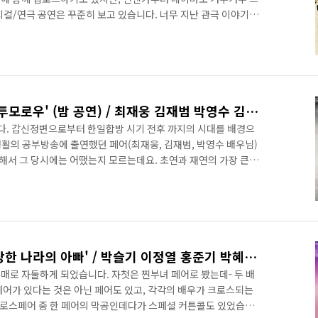
지컬/연극 공연은 꾸준히 보고 있습니다. 너무 지난 관극 이야기를
)에 본 공연들을 나열해 보겠습니다. 9월 13일(수) - 뮤지컬 [제
 '제시의 일기' / 안유진 김찬호 임찬민 뮤지컬 [제시의 일기]를 보고
 안우조/최선화 부부의 좌충우돌 육... blog.naver.com 9
] 2023.09.14 - 뮤지컬 '인사이드 윌..
2022.01.30 - 뮤지컬 '곤 투모로우' (밤 공연) / 최재웅 김재범 박영수 김태한 한동훈 외
니다. 갑신정변으로부터 한일합방 시기 전후 까지의 시대를 배경으
활의 공부방송에 출연했던 페어(최재웅, 김재범, 박영수 배우님)
 못해서 그 당시에는 어땠는지 모르는데요. 초연과 재연의 가장 큰
균을 암살했던 홍종우가 등장하였으나, 재연은 홍종우를 가장한
이라고 합니다. ​ 전체적으로 1막은 다소 산만한 연출이 이어지기
객이 받아들이기에 따라 한편으로는 지루해 할 수도 있고, 실제로 1
일부 있었다는 말을 전해 들은 적도 있습니다. 저는 그 산만함이 구
2022.01.27 - 뮤지컬 '이상한 나라의 아빠' / 박슬기 이정열 홍준기 박혜원 정현우
매로 자둘하게 되었습니다. 자첫은 찐부녀 페어로 봤는데- 두 배
페어가 있다는 것은 아닌 페어도 있고, 각각의 배우가 크로스되는
 크로스페어 중 한 페어의 막공인데다가 스페셜 커튼콜도 있었습니