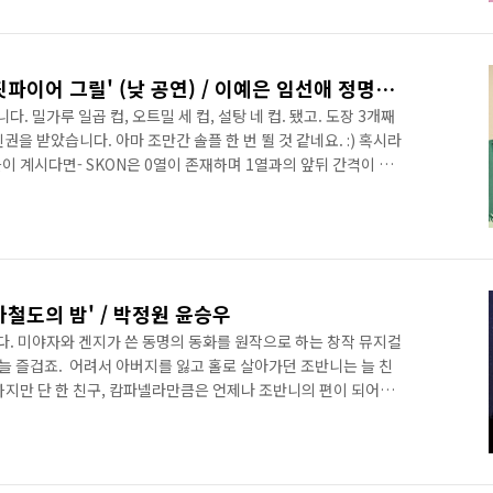
참 좋아하는데, 아버지인 이정열 배우님과 부녀 역할이라니 이건 놓칠
들의 후기들 중에 펑펑 울고 나왔다는 이야기들을 봐서 어떨까 궁..
2022.01.09 - 뮤지컬 '스핏파이어 그릴' (낮 공연) / 이예은 임선애 정명은 최재웅 최수형 민채원 허채윤
. 밀가루 일곱 컵, 오트밀 세 컵, 설탕 네 컵. 됐고. 도장 3개째
권을 받았습니다. 아마 조만간 솔플 한 번 뛸 것 같네요. :) 혹시라
들이 계시다면- SKON은 0열이 존재하며 1열과의 앞뒤 간격이 다
니다. 하지만 단차가 없습니다. 2열(실질적 3열)부터 그 뒤로는
가 본 회차에는 자리가 2열이어서 자리가 나름 괜찮았습니다. 한
안한 시야로 볼 수 있는게 많았겠지만, 거리가 가까운만큼 집중해서
 공연이라 극 초반에는 로딩이 덜 된 듯 조금 삐걱..
'은하철도의 밤' / 박정원 윤승우
니다. 미야자와 겐지가 쓴 동명의 동화를 원작으로 하는 창작 뮤지컬
늘 즐겁죠. ​ 어려서 아버지를 잃고 홀로 살아가던 조반니는 늘 친
하지만 단 한 친구, 캄파넬라만큼은 언제나 조반니의 편이 되어줍
를 타고 우주(!)를 여행하는 이야기입니다. 이렇게 상상력을 다양
역시도 상상력에 자극을 받기도 하고, 특히 어렸을 때 여러 시간과
 명확하진 않지만, 흐릿하게 상상되는 풍경과 공기의 느낌까지
아니어도 되겠다는 생각이 계속 들었습니다. 원작에서도 조반니를 제