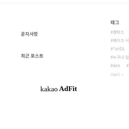
태그
펜탁스
공지사항
제이크 
*istDL
최근 포스트
누구나 일
deb
더보기