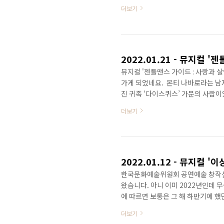
다. ​ 예전에 김리 배우님이 본인의 
더보기
고 응원하게 되면서 유튜브 영상으로 
좋으면서도 아쉬움이 몰려왔습니다. 나
은 이미 다 끝났고, 그 시즌의 앤은 
찐부녀 ..
뮤지컬 '젠틀맨스 가이드 : 사랑과 
가게 되었네요. ​ 몬티 나바로라는 
진 귀족 ‘다이스퀴스’ 가문의 사람이
이 있음을 알게 됩니다. 그리고 한사
더보기
(라고는 했지만, 실제로는 다이스퀴스
스(멀티 포지션으로 상속 후보들을 모
갈아넣는 극이라니 ㅋㅋ 한번은 앞으
플텐데도 그..
한국문화예술위원회 공연예술 창작산실
왔습니다. 아니 이미 2022년인데 무
에 따르면 보통은 그 해 하반기에 했
난 해 부터는 좀 늦어졌던 것으로 사
더보기
있을까?' 역시 창작산실 2020년 