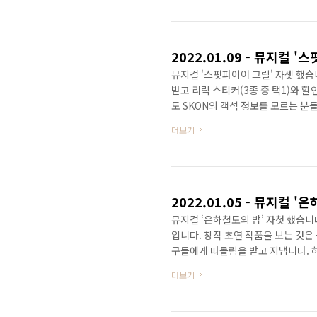
하고.. ​ 평소에 이아진 배우님을 
수 없죠. 공연을 이미 보신 다른 분
뮤지컬 '스핏파이어 그릴' 자셋 했습니다
받고 리릭 스티커(3종 중 택1)와 할인
도 SKON의 객석 정보를 모르는 분
른 객석들보다는 살짝 더 떨어져 있습
더보기
단차가 괜찮은 편입니다. 이번에 제
두 열 정도 뒤에서 봤으면 좀 더 편
보기에는 더 좋은 면도 있었습니다. 낮
2022.01.05 - 뮤지컬 
​뮤지컬 ‘은하철도의 밤’ 자첫 했습
입니다. 창작 초연 작품을 보는 것은 
구들에게 따돌림을 받고 지냅니다. 
니다. 조반니와 캄파넬라가 은하철도
더보기
하게 동원하는 작품을 보다 보면 저 
장소에서 느꼈던 것들이 떠오릅니다.
요. ​ 공연을 보면서 굳이 남캐가 