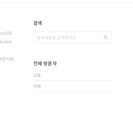
검색
nx100
kulele
전시회
전체 방문자
오늘
어제