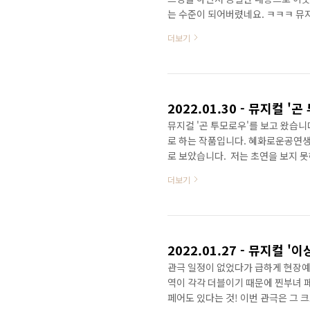
는 수준이 되어버렸네요. ㅋㅋㅋ 뮤
쓰기에는 너무 방대하고, 이번 달(9월
더보기
시의 일기] 2023.09.13 - 뮤지컬
왔습니다. 일제 강점기에 독립운동가였던
월 14일(목) - 뮤지컬 [인사이드 윌리엄
뮤지컬 '곤 투모로우'를 보고 왔습
로 하는 작품입니다. 혜화로운공연생
로 보았습니다. ​ 저는 초연을 보지
설정의 차이는- 초연에는 실제 김옥
더보기
가상의 인물인 한정훈이 등장하는 것
에(근데 그 와중에 넘버는 좋음) 관
막 후 인터미션 때 돌아간 관객들도 
한말 조선의 혼돈을 ..
관극 일정이 없었다가 급하게 현장예
역이 각각 더블이기 때문에 찐부녀 
페어도 있다는 것! 이번 관극은 그