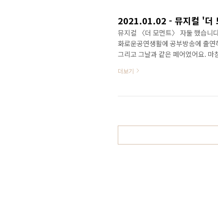
외하면 다른 주요..
2021.01.02 - 뮤지컬 '
뮤지컬 〈더 모먼트〉 자둘 했습니다.
화로운공연생활에 공부방송에 출연하
그리고 그날과 같은 페어였어요. 마
증정하는 회차였습니다. ​ 작품의 기본 
더보기
- [Culture/Musical&Play] -
번에는 우블 1열에서 보았습니다. 시
로 볼 수 있다는 매력이 있는 자리였습