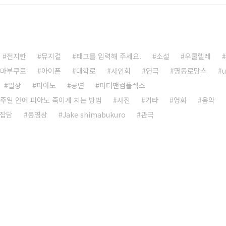
전지한
뮤지컬
태그를 입력해 주세요.
소설
우쿨렐레
시마부쿠로
아이폰
대학로
사인회
연극
명동로망스
u
일상
피아노
공연
피터팬컴플렉스
주일 안에 피아노 죽이게 치는 방법
사진
기타
영화
음악
잡담
동영상
Jake shimabukuro
관극