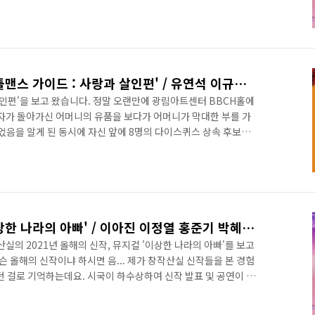
채널 '김리와 함께하리'에서 열었던 ‘미스뮤지컬’ 컨텐츠로 처음 보
쭈욱 봐왔던 박슬기 배우님이 무대에 선 모습을 보는 순간, 너무
라는 사람은 왜, 도대체 왜! 슭앤2를 못봤냐는 것이죠. 앤 공연
다시 오지 않지요. 도도새는 후회 안하면 된다고 말해줬지만.. ㅠㅠ ​
2022.01.21 - 뮤지컬 '젠틀맨스 가이드 : 사랑과 살인편' / 유연석 이규형 유리아 김아선 김현진 외
살인편'을 보고 왔습니다. 정말 오랜만에 광림아트센터 BBCH홀에
남자가 돌아가신 어머니의 유품을 보다가 어머니가 막대한 부를 가
었음을 알게 된 동시에 자신 앞에 8명의 다이스퀴스 상속 후보들
람씩 제거(!)하기 시작하는데…(생략) ​ 다른 것들은 일단 제쳐두고
가 거의 다 하는 극이라...) 이규형 배우님이 연기하는 다이스퀴
두 연기함) 배역이 정말 대단했습니다. 이렇게 주인공을 박박(!)
로 넘어지면서 무릎을 쿵! 하고 바닥에 심하게 부딪혀서 엄청 아
2022.01.12 - 뮤지컬 '이상한 나라의 아빠' / 이아진 이정열 홍준기 박혜원 정현우
의 2021년 올해의 신작, 뮤지컬 '이상한 나라의 아빠'를 보고
슨 올해의 신작이냐 하시면 음... 제가 창작산실 신작들을 본 경험
던 걸로 기억하는데요. 시국이 하수상하여 신작 발표 및 공연이 지
료됩니다. 뮤지컬 '인사이드 윌리엄'과 '쿠로이 저택엔 누가 살고
올해의 신작이었지만 2021년 초에 공연했거든요. 이 얘긴 여기까지