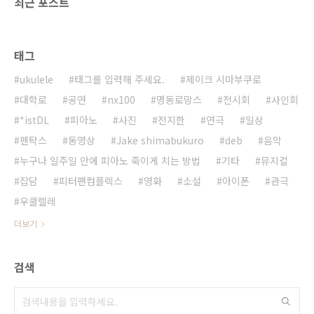
최근 포스트
태그
ukulele
태그를 입력해 주세요.
제이크 시마부쿠로
대학로
공연
nx100
명동로망스
전시회
사인회
*istDL
피아노
사진
전지한
연극
일상
펜탁스
동영상
Jake shimabukuro
deb
음악
누구나 일주일 안에 피아노 죽이게 치는 방법
기타
뮤지컬
잡담
피터팬컴플렉스
영화
소설
아이폰
관극
우쿨렐레
더보기
검색