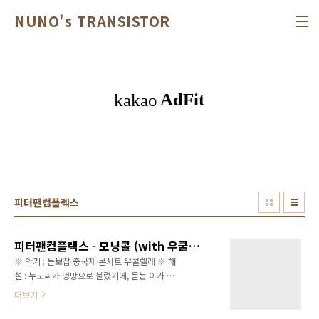
본문 바로가기
NUNO's TRANSISTOR
피터팬컴플렉스
피터팬컴플렉스 - 모닝콜 (with 우쿨렐레)
※ 악기 : 듣보잡 중국제 콘서트 우쿨렐레 ※ 해
설 : 누노씨가 엉망으로 불렀기에, 듣는 이가 괴
로워져서 자동으로 모닝콜이 되는 신비한 노래-
더보기
모닝콜 (by 피터팬컴플렉스) 아침 햇살이 귀찮
아 이불 속에서 뒤척이고 있을 때 너에게 전화가