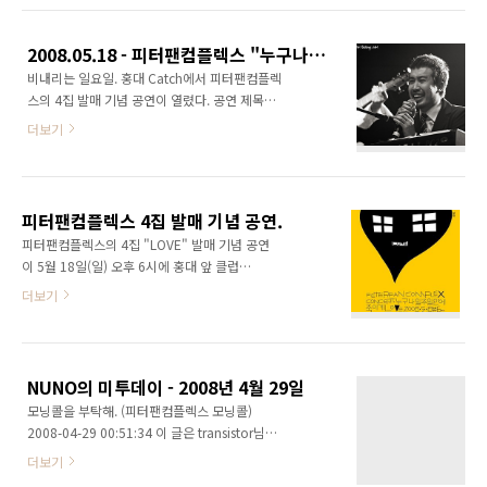
왔어 모닝 커피향 같은 아침 햇살을 닮은 너무 부
드러운 니 목소리에 이렇게 눈을 떠 눈 부신 이른
2008.05.18 - 피터팬컴플렉스 "누구나 일주일 안에 죽이게 LOVE"
아침에 힘든 하루를 깨우는 니 목소릴 들으면 나
비내리는 일요일. 홍대 Catch에서 피터팬컴플렉
는 너무 좋은 걸 모닝콜을 부탁해 어서 일어나라
스의 4집 발매 기념 공연이 열렸다. 공연 제목은
고 말하는 너가 너무 귀여워 기분이 좋아져 침대
"누구나 일주일 안에 죽이게 LOVE"... 전지한님
에서 일어나 세수를 하고 거울에 비친 나의 모습
더보기
의 책 제목과 이번 앨범 제목의 조합이다. 이런
을 보니 왠지 자꾸만 계속 웃음이 나 눈 부신 이
즐거운 날에 비가 내려서 좀 그랬지만... 공연만
른 아침에 힘든 하루를 깨우는 니 목소릴 들으면
큼은 참 좋았다. 그러나 공연장은 그다지... 공연
나는 너무 좋은 걸 모닝콜- 눈 부신 이른 아침에
을 했던 클럽 Catch는 밴드 공연을 하기에는 다
힘든 하루를 깨우는 니 목소릴 들으면 나는 ..
피터팬컴플렉스 4집 발매 기념 공연.
소 부적합하지 않았나 싶다. 4집 수록곡들 외에
피터팬컴플렉스의 4집 "LOVE" 발매 기념 공연
도 이전 앨범 곡들도 연주했다. 특히
이 5월 18일(일) 오후 6시에 홍대 앞 클럽
CATCH에서 열린다. 이번 공연의 제목은 "누구
더보기
나 일주일 안에 죽이게 LOVE". 전지한님의 소설
제목과 이번 앨범 제목의 결합이다. 티켓은 예매
25,000원/현매 30,000원이고, 팬카페 단체 예
매에 참여하면 20,000원에 입장이 가능하다. 본
NUNO의 미투데이 - 2008년 4월 29일
공연은 단순히 연주만 하는 것이 아니라, 피터팬
모닝콜을 부탁해. (피터팬컴플렉스 모닝콜)
컴플렉스의 영상회 및 팬미팅을 겸하는 공연이
2008-04-29 00:51:34 이 글은 transistor님의
다. 게스트는 이번 4집 앨범에서 의 코러스 및 의
2008년 4월 29일의 미투데이 내용입니다.
듀엣으로 참여한 우미진씨가 함께 한다.
더보기