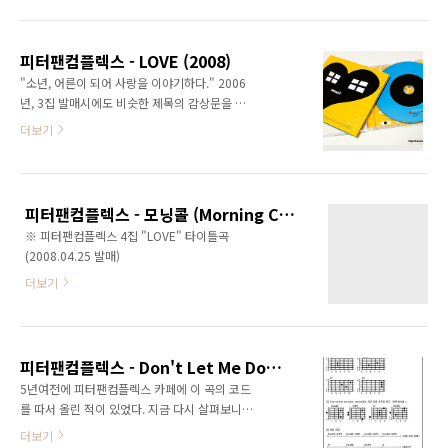
피터팬컴플렉스 - LOVE (2008)
"소년, 어른이 되어 사랑을 이야기하다." 2006
년, 3집 발매시에도 비슷한 제목의 감상문을 쓴
적이 있었다. '소년, 사춘기를 지나 어른이 되
더보기
다'라는 제목이었는데, 이제 어른이 된 소년이 본
격적으로 사랑을 이야기 한다고 한다. 피터팬컴
플렉스는 단순히 음악적인 성숙 뿐만 아니라, 더
이상 어린아이가 아닌 '어른 피터팬'이 되었다.
피터팬컴플렉스 - 모닝콜 (Morning Call)
앨범에는 모두 9곡이 수록 되어 있고, 러닝타임
※ 피터팬컴플렉스 4집 "LOVE" 타이틀곡
은 33분을 조금 넘긴다. 물론 러닝타임이 짧다고
(2008.04.25 발매)
해서 앨범의 음악적인 완성도가 떨어진다고 할
수는 없다. 모든 곡들은 한곡 한곡 정성이 담겨져
더보기
있다. 또한 리더 전지한님의 소설 '누구나 일주일
안에 피아노 죽이게 치는 방법'과의 연계도 되어
있는 앨범이라서 더욱 흥미롭다. 샤방샤방한 느
낌의 타이틀곡 부터 피터팬컴플렉스가 만들어
피터팬컴플렉스 - Don't Let Me Down (코드표)
지..
5년여전에 피터팬컴플렉스 카페에 이 곡의 코드
를 따서 올린 적이 있었다. 지금 다시 살펴보니
살짝 수정할 부분이 있는 것 같아서 손을 좀 봤
더보기