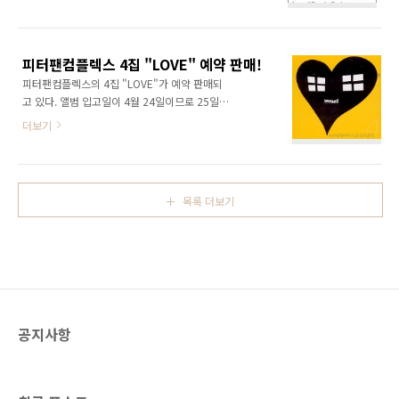
다. 텍스트로 모두 옮겨 적지는 않았지만, 0.5집
과 1집의 수록곡들은 대개 다 연주를 땄다. 개인
적으로는
피터팬컴플렉스 4집 "LOVE" 예약 판매!
피터팬컴플렉스의 4집 "LOVE"가 예약 판매되
고 있다. 앨범 입고일이 4월 24일이므로 25일
이후에는 오프라인 매장에서도 구입 가능할 것
더보기
같다. 타이틀 곡은 역시 로 결정 되었다. 공연에
서 들어본 사람들은 이미 예감하고 있었을 듯.
^^ 타이틀 곡의 분위기도 그렇고, 이전의 어두웠
던 면을 많이 걷어내고 전체적으로 전보다 '샤방
목록 더보기
샤방'해진 것 같다. 3집 앨범은 그 과도기에 있던
음악이 아니었을까 싶다. 전에는 리더인 전지한
님이 곡을 거의 다 썼지만, 이번에는 다른 멤버들
도 모두 작사와 작곡에 참여했다고 하니 어떤 분
위기로 바뀌었을지 매우 기대를 모으는 앨범이
다. 가장 눈에 띄는 곡은 전지한님의 소설 '(누구
나) 일주일 안에 피아노 죽이게 치는 방법'과 연
공지사항
계되는 가 있다. 책의 여주인공인 '서은혜'에게 ..