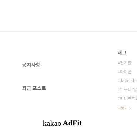
태그
전지한
공지사항
아이폰
Jake sh
최근 포스트
누구나 일
피터팬컴
더보기