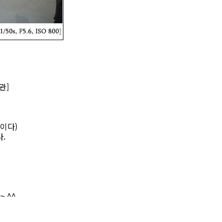
서관]
이다)
.
 ^^