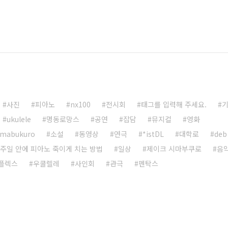
사진
피아노
nx100
전시회
태그를 입력해 주세요.
ukulele
명동로망스
공연
잡담
뮤지컬
영화
imabukuro
소설
동영상
연극
*istDL
대학로
deb
주일 안에 피아노 죽이게 치는 방법
일상
제이크 시마부쿠로
음
플렉스
우쿨렐레
사인회
관극
펜탁스