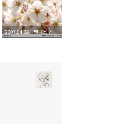
2007.04.08 :: 펜탁스 옵티오월드 번개출사.