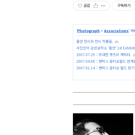
공감
구독하기
'
Photograph
>
Associations
' 
뜰안 전시회 전시 작품들.
(0)
사진인의 감성공작소 '뜰안' 1st Exhibiti
2007.07.29 :: 위대한 캣츠비 캐릭터.
(
2007.04.08 :: 펜탁스 옵티오월드 번개
2007.01.14 :: 펜탁스 옵티오 월드 정