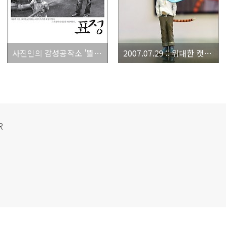
사진인의 감성공작소 '뜰안' 1st Exhibition.
2007.07.29 :: 위대한 캣츠비 캐릭터.
R