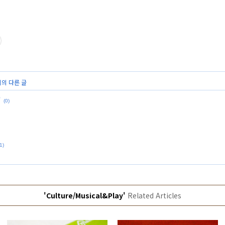
리의 다른 글
'
(0)
1)
'Culture/Musical&Play'
Related Articles