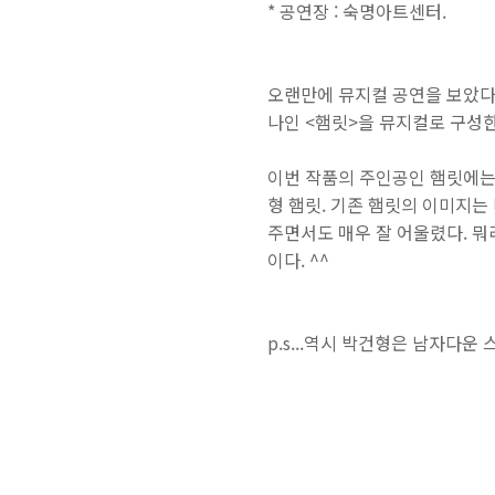
* 공연장 : 숙명아트센터.
오랜만에 뮤지컬 공연을 보았다. 이번
나인 <햄릿>을 뮤지컬로 구성
이번 작품의 주인공인 햄릿에는 
형 햄릿. 기존 햄릿의 이미지는
주면서도 매우 잘 어울렸다. 뭐
이다. ^^
p.s...역시 박건형은 남자다운 