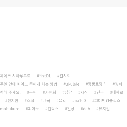
제이크 시마부쿠로
*istDL
전시회
주일 안에 피아노 죽이게 치는 방법
ukulele
명동로망스
영화
력해 주세요.
공연
사인회
잡담
사진
연극
대학로
전지한
소설
관극
음악
nx100
피터팬컴플렉스
imabukuro
피아노
펜탁스
일상
deb
뮤지컬