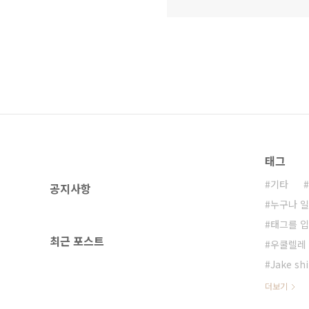
태그
기타
공지사항
누구나 일
태그를 입
최근 포스트
우쿨렐레
Jake sh
더보기