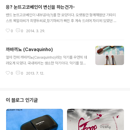
응? 눈뜨고코베인이 변신을 하는건가-
글 내용
밴드 눈뜨고코베인이 내부공사(?)를 한 모양이다. 오랫동안 함께해왔던 기타리
스트 목말라씨가 최영두씨로,장기하씨가 빠진 후 계속 드러머 자리에 있었던 파
랑씨는 김현호씨로 교체되었다.그런데 가장 큰 공사는... 보컬 깜악귀씨의 자리
0
0
2014. 3. 29.
를 키보디스트 연리목씨가 꿰찼다는 것이다. 언빌리버블.이제 깜악귀씨는 프로
듀싱 쪽으로 아예 전향하려는 건가? 교체 이유가 목이 안좋아서라던데- 어떤 느
낌일지 모르겠지만-지난 10년여간의 모습과는 사뭇 다를 것이라는 건 확실해
까바끼뇨 (Cavaquinho)
보인다.궁금하다. 궁금해-
글 내용
얼마 전에 까바끼뇨(Cavaquinho)라는 악기를 우연히 데
려오게 되었다. 국내에서는 생소한 악기이다. 악기를 많이
수집하는 한 동호회원님이 여러가지 악기를 정리하면서 매
0
0
2013. 7. 12.
우 저렴하게 내놓은 것을 냉큼 물어온 것이다. ※ 까바끼뇨
기본 정보 : http://en.wikipedia.org/wiki/Cavaquinh
o 까바끼뇨는 기타, 우쿨렐레, 류트 등과 같은 발현악기이
다. 일단 크기는 우쿨렐레와 비슷하다. 비교 사진에 쓴 우쿨
렐레는 콘서트 타입이다. 나일론 줄을 쓰는 것이 아닌, 쇠
이 블로그 인기글
줄을 사용한다는 점이 다르다. 튜닝은 4번 줄부터 D-G-B
-D 이다. (음? 어느 클럽을 연상하게 하는 튜닝이다. 근데
실제로 관련은 없....) 위의 링크 내용에도 나오지만, 일부
기타리스트들은 기타와 마찬가지로 D-G-..