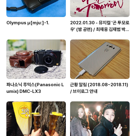
Olympus μ[mju:]-1.
2022.01.30 - 뮤지컬 '곤 투모로
우' (밤 공연) / 최재웅 김재범 박영
수 김태한 한동훈 외
파나소닉 루믹스(Panasonic L
근황 알림 (2018.08~2018.11)
umix) DMC-LX3
/ 브이로그 안내