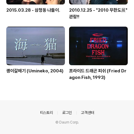
2015.03.28 - 삼청동 나들이.
2010.12.25 - "2010 무한도展"
관람!!
괭이갈매기 (Umineko, 2004)
프라이드 드래곤 피쉬 (Fried Dr
agon Fish, 1993)
의안내
티스토리
로그인
고객센터
© Daum Corp.