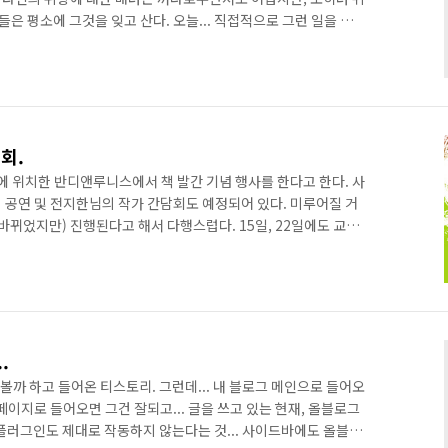
들은 평소에 그것을 잊고 산다. 오늘... 직접적으로 그런 일을 당해
, 나 역시 누군가의 취향에 대한 무시를 한 적은 없었는지 되돌아
학 시절에 기타 동아리에 몸담았었다. 바로 옆방은 락밴드 동아리였
른 음악 동아리에서 추구하는 음악 스타일에 대해 무시하는 경향이
면 그 반대의 경우가 될 수도 있다. 저쪽 음악은 멋있고 화려해 ..
회.
역에 위치한 반디앤루니스에서 책 발간 기념 행사를 한다고 한다. 사
 공연 및 전지한님의 작가 간담회도 예정되어 있다. 미루어질 거
바뀌었지만) 진행된다고 해서 다행스럽다. 15일, 22일에도 교보
 한다고 한다. 그떄는 가보지 못할 듯... 책은 지난 토요일에 모
제서야 '발송준비중'이라고 표시되어 나온다. 사인회 전에는 받
. 연기되는 줄 알고 그냥 느긋하게 기다리려고 했는데... 공지했던
 발을 동동(?) 굴렀다. 주문한 사이트의 입고가 늦었기 때문...
.
겨볼까 하고 들어온 티스토리. 그런데... 내 블로그 메인으로 들어오
페이지로 들어오면 그건 잘되고... 글을 쓰고 있는 현재, 올블로그
릿 플러그인도 제대로 작동하지 않는다는 것... 사이드바에도 올블릿