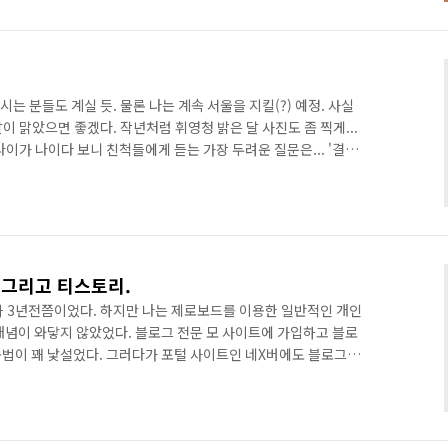
게 감사한다. 전시회를 함께 준비하다가 중도에 하차한 멤버들도
다... ^^ 특히... 전시회 처음부터 끝까지 힘들지만 꿋꿋하게 진행
시는 분들도 계실 듯. 물론 나는 계속 서울을 지킬(?) 예정. 사실
날이 맑았으면 좋겠다. 작년처럼 휘영청 밝은 달 사진도 좀 찍게...
나이가 나이다 보니 친척들에게 듣는 가장 두려운 질문은... '결혼
더 암기송 주제로 쓰이기도 했지만, 그만큼 많이 싫어하는데 꼭 하는
. 질문 하는 분들은 그냥 툭~ 하고 가볍게(?) 던지는 것이지만, 받
어진다는 사실을 알아주셨으면 하지만... 그 말 조차도 입 안에만
ㅠㅠ 모두가 스트레스 받지 않는 명절은 언제..
 그리고 티스토리.
과 3년전쯤이었다. 하지만 나는 제로보드를 이용한 일반적인 개인
개념이 와닿지 않았었다. 블로그 전문 모 사이트에 가입하고 블로
법이 꽤 낯설었다. 그러다가 포털 사이트인 네X버에도 블로그가
이 애용하고 있었고 웹브라우저 홈페이지로 설정되어 있었기 때문
 그래서 그곳에 블로그를 만들고 활동을 시작했다. 처음 사용하는
템이었지만 아직 사용자가 별로 없었다. 물론 지금은 국내에서 가
어 있지만. 하지만, 사용을 하다보니 제한이 많았다. html 소스