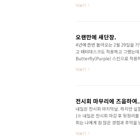
플러그인을 적용해 놓았기 떄문에, 
더보기
인 기능을 꺼놓으니 블로그가 정상으
러난 것 같다.
오랜만에 새단장.
4년에 한번 돌아오는 2월 29일을 기
고 태터데스크도 적용하고 그랬는데..
Butterfly(Purple) 스킨으로
블루 or 퍼플 계통이 맞는 것 같다.
더보기
연계가 되었다고 하여 새롭게 달아 
결 수월한 것 같다. 그나저나... 꾸미
전시회 마무리에 즈음하여..
내일은 전시회 마지막날. 하지만 실
(※ 내일은 전시회 마감 후 뒷정리를
회는 나에게 참 많은 경험과 추억을 
개편도 하게 되었다. 겉보기에는 다
더보기
드이다. 물론 컴팩트 디카 하나를 희생