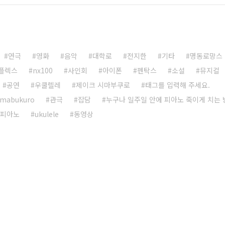
연극
영화
음악
대학로
전지한
기타
명동로망스
플렉스
nx100
사인회
아이폰
펜탁스
소설
뮤지컬
공연
우쿨렐레
제이크 시마부쿠로
태그를 입력해 주세요.
imabukuro
관극
잡담
누구나 일주일 안에 피아노 죽이게 치는 
피아노
ukulele
동영상