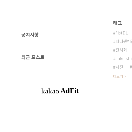
태그
*istDL
공지사항
피터팬컴
전시회
최근 포스트
Jake sh
사진
더보기