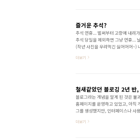
를 준비하고 끝까지 함께한 멤버들에
있었다. 물론 그들도 고생 참 많이 했
해..
즐거운 추석?
추석 연휴... 벌써부터 고향에 내려가
추석 당일을 제외하면 그냥 연휴... 
(작년 사진을 우려먹긴 싫어어어~) 
은 언제하니?'... 엊그제 해피투게
더보기
분들 있다 이거다. 원래 그런 질문은..
는 분들에게는 육중한 무게가 되어 떨
머물 수 밖에 없는 안타까움이란... 
철새같았던 블로깅 2년 반,
블로그라는 개념을 알게 된 것은 불
홈페이지를 운영하고 있었고, 아직 
그를 생성했지만, 인터페이스나 사용
도입되었다. 검색 사이트로 가장 많
더보기
에 그만큼 자주 들어가는 곳이었다.
사람도 쉽게 접근을 할 수 있는 시스
장 많은 블로거들이 모여있는 곳이 되