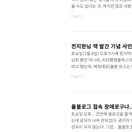
울 수도 있다는 것. 하지만 많은 사람
기분이 언짢아진 한 친구의 글을 읽고
더보기
보는 시간을 갖게 되었다. 나는 대
다. 한 음악 동아리에 있다 보면 다
생기고, 생각도 편협해지게 된다. 아니
전지한님 책 발간 기념 사인
토요일(3월 8일) 오후 5시에 종각
인회 뿐만 아니라, 피터팬컴플렉스의
라고 했는데, 예정대로(물론 장소는 
문고(강남,광화문)에서 사인회 행사를
더보기
도서관련 사이트에서 주문했는데, 이
아서 볼 수 있을 것 같아서 다행이다
날짜 그대로 진행한다는 이야기를 듣고
그래도...
올블로그 접속 장애로구나..
토요일 오후... 간만에 블로깅을 즐
는데 로딩이 너무 안되었다. 관리자 
접속이 되지 않는다. 그럼... 올블