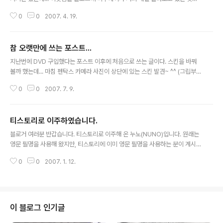
보고 도대체 이게 뭔가 하는 생각만 했다. 그리고 오늘... 그 실체를 알게 되었다.
0
0
2007. 4. 19.
덧글(comment)형 블로그였던 것이다. 게다가 낙장불입!! 한번 내뱉은 말을 주
워 담을 수 없을 뿐더러, 탈퇴도 자유롭지 않다. 블로그로 보내는 것은 끊을 수
있을지 몰라도, 이미 남겨놓은 내용은 내맘대로 지우지도 못한다는 것. 그래서
참 오랫만에 쓰는 포스트...
말 한마디 한마디 조심스러워지게 되지 않을까 싶다. 한마디를 남기더라도 신중
글 내용
하게 해야 한다는 것. ^^ 블로그로 보내기는 바로 이곳 티스토리 블로그로 해 두
지난번에 DVD 구입했다는 포스트 이후에 처음으로 쓰는 글이다. 스킨을 바꿔
었다. 새벽 4시에 자동 업데이트. ^^ ※ 초대장 마구마구 드립니다~ ^..
볼까 했는데... 마침 펜탁스 카메라 사진이 상단에 있는 스킨 발견~ ^^ (그립부
를 보아하니 K100D인것 같고, 렌즈는 M50.7 인 것 같다.) 이제 숨이 좀 트일
0
0
2007. 7. 9.
것 같다. 좀 돌아다니기도 하고, 사진도 찍고, 공연도 보고... 데이트도 하고... ^^
그런데 문제는... 날씨가 많이 더워졌다는 것. (나는 더위를 심하게 탄다) 이제
는... 그동안 흐트러져 있던 것들을 정비해야 할 시간이다. 사진전은 윤곽이 거의
티스토리로 이주하였습니다.
드러난 상태인데... 아직 회비도 입금하지 않았다;; (내일 꼭 해야지) 촬영은 거의
글 내용
하지 못했다는 표현이 옳겠지. 이래서야 어디... ㅠ.ㅠ 몸이 하나라는 것이 참 안
블로거 여러분 반갑습니다. 티스토리로 이주해 온 누노(NUNO)입니다. 원래는
타까울 뿐... 하긴, 남들도 다들 몸은 하나..
영문 필명을 사용해 왔지만, 티스토리에 이미 영문 필명을 사용하는 분이 계시
기에 한글 필명으로 바꾸어 사용하게 되었습니다. 블로그 운영 정책은 공지글을
0
0
2007. 1. 12.
통하여 간간히 수정할 예정입니다. 개인 계정, 도메인에 워드프레스로 블로그를
운영해 왔지만... 저 자신도 돌아보지 않는 블로그는 더 이상 필요가 없더군요.
또한, 더 이상의 발전이 없는 것 같기도 하고... 그래서 개인 계정을 사용하는 것
을 과감하게 포기했습니다. 어찌 보면, 단지 도메인 욕심만 부렸던 것 같기도 합
니다. 유료 호스팅, 종전 스카이넷 무료 호스팅의 데이터는 모두 백업하였으나
이 블로그 인기글
이곳 티스토리 블로그에는 게재하지 않을 예정입니다. 사실, 시간도 많이 걸린