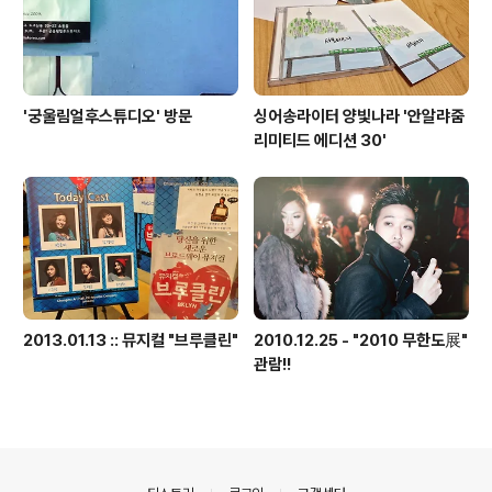
'궁울림얼후스튜디오' 방문
싱어송라이터 양빛나라 '안알랴줌
리미티드 에디션 30'
2013.01.13 :: 뮤지컬 "브루클린"
2010.12.25 - "2010 무한도展"
관람!!
의안내