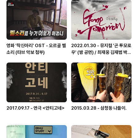
답니다. 워..
영화 '착신아리' OST - 오르골 벨
2022.01.30 - 뮤지컬 '곤 투모로
소리 (타브 악보 첨부)
우' (밤 공연) / 최재웅 김재범 박영
수 김태한 한동훈 외
2017.09.17 - 연극 <안티고네>
2015.03.28 - 삼청동 나들이.