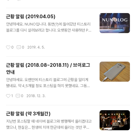
'헬렌 앤 미'를 총막공 포함해서 3번 보았습니다. 더 늦기
전에 살짝 밤 벚꽃 구경도 했네요. :) 최근 한달 동안은 다른
일상들 보다는 뮤지컬 '헬렌 앤 미'의 비중이 절대적으로 높
근황 알림 (2019.04.05)
았습니다. 공연 하나에 빠져서 그렇게 채워지는 일이 앞으
글 내용
안녕하세요. NUNO입니다. 동면(?)에 들어갔던 티스토리
로도 종종 있겠지만... 당분간은 그럴 일이 없을 듯해요. 다
블로그를 다시 살려보려고 합니다. 오랫동안 사용하던 PC
시 소소한 일상으로 돌아갈 시기입니다. :) ※ 브이로그 영상
가 12월에 완전히 고장나는 바람에 새롭게 PC를 들였습니
다. 하지만 포스팅할 때 플래시 플러그인 등 애로사항이 전
작성시간
0
0
2019. 4. 5.
부터 있었기 때문에 계속 포스팅을 미루어왔습니다. 마침
티스토리에서 에디터를 새롭게 런칭했기에 이제부터라도
잘 써보려고 합니다. 물론 네이버 블로그와 병행하겠지만,
근황 알림 (2018.08~2018.11) / 브이로그
그간 밀렸던 포스트를 긁어오는 작업을 굳이 하지는 않을
안내
것입니다. 시간이 너무 많이 필요할 듯 해서요. :) 브이로그
글 내용
는 매주 지속적으로 업로드하고 있습니다. 여전히 잡다하
안녕하세요. 오랜만에 티스토리 블로그에 근황을 알리게
고 잉여로운 브이로그입니다. ※ 최근 브이로그 우쿨렐레
됐네요. 약 4,5개월 정도 포스팅을 하지 못했네요. 그동안
모임에도 종종 나가고 있고, 최근에는 극단 걸판 뮤지컬 '헬
네이버 블로그에는 꾸준히 포스팅을 했지만, 최근에는 브
작성시간
1
0
2018. 12. 3.
렌 앤 미'를 보았습니다...라고만..
이로그를 시작하게 되어 그마저도 조금 뜸해졌습니다. 8월
에 세컨드폰으로 V10을 중고로 영입했습니다. 최근에 V4
0가 나왔지만, 선불 유심을 쓰는 세컨드폰은 그리 최신 기
근황 알림 (약 3개월간)
종이 아니어도 문제가 없죠. 그리고 V10은 배터리 문제만
글 내용
지난번 포스팅할 때 네이버 블로그와 병행해서 올리겠다고
제외한다면 현역으로 쓰기에 무리가 없더라구요. 9월 초에
했으나, 현실은... 현생에 치여 한군데에 올리는 것만 꾸준
마포의 축복이라 불리는 Panasonic Lumix 20mm/F1.
히 하려고 해도 버거운 상태였습니다. 그래서 이번에는 무
7 II ASPH 렌즈를 영입했습니다. 진작 영입했더라면 사진,