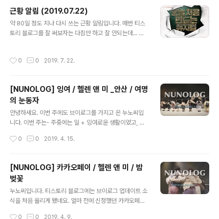
니다. 그런 카메라들을 제외하고 살짝 소개해보겠습니다.
근황 알림 (2019.07.22)
캐논 EOS Kiss III L 입니다. 바디 구매 이전에 따로 구매
글 내용
해두었던 50mm 1:1.8 II (구쩜팔) 렌즈를 장착하여 사용
약 80일 정도 지나 다시 쓰는 근황 알림입니다. 매번 티스
중입니다. 배터리팩 BP-200도 추가로 구입해서 장착했는
토리 블로그를 잘 써보자는 다짐만 하고 잘 안되는데... 그
데요. 배터리팩만 따로 구하기는 쉽지 않은데 운좋게 타이
때그때 업데이트를 하지는 않았지만, 그 대신 정리에 의미
밍이 맞아서 좋은 가격에 구매했어요. 제가 이번에 필름 사
가 있어서 계속 쓰기로 했어요. 1. 관극 정산 (2019.05.02
작성시간
0
0
2019. 7. 22.
진을 다시 ..
-07.21) 약 80일 사이에 관극했던 내용을 정산해봅니다.
뮤지컬 12회(6작품), 연극 8회(6작품) - 총 20회(12작품)
관극했습니다. 20회의 관극 중 8회는 혼자서 관람했습니
[NUNOLOG] 잉여 / 헬렌 앤 미 _안산 / 여명
다. 뮤지컬 '오늘 처음 만드는 뮤지컬' - 2회 (2019.05.0
의 눈동자
2, 05.19) 연극 '존버' - 1회 (2019.05.03) 어린이 과학
글 내용
뮤지컬 '우리 동네 도깨비' - 1회 (2019.05.06) 뮤지컬
안녕하세요. 이번 주에도 브이로그를 가지고 온 누노씨입
'반고흐와 해바라기 소년' - 1회 (2019.05.12) 연극 '뜨
니다. 이번 주는- 주중에는 일 + 잉여로운 생활이었고, 주
거..
말에는 공연과 함께 했습니다. 토요일에는 극단 걸판 뮤지
작성시간
0
0
2019. 4. 15.
컬 '헬렌 앤 미'의 안산 공연, 일요일에는 뮤지컬 '여명의 눈
동자'를 보았습니다. ※ 브이로그 영상
[NUNOLOG] 카카오페이 / 헬렌 앤 미 / 밤
벚꽃
글 내용
누노씨입니다. 티스토리 블로그에는 브이로그 업데이트 소
식을 처음 올리게 됐네요. 얼마 전에 신청했던 카카오페이
QR결제 키트가 도착했어요. 그리고 지난 주에는 뮤지컬
작성시간
0
0
2019. 4. 9.