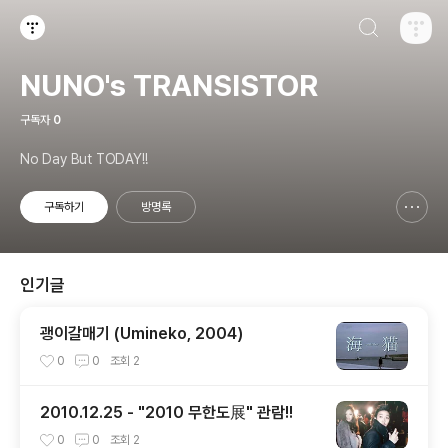
검색하기
티스토리
NUNO's TRANSISTOR
구독자
0
No Day But TODAY!!
구독하기
방명록
신고하기 레이어
열기
인기글
괭이갈매기 (Umineko, 2004)
0
0
조회
2
2010.12.25 - "2010 무한도展" 관람!!
0
0
조회
2