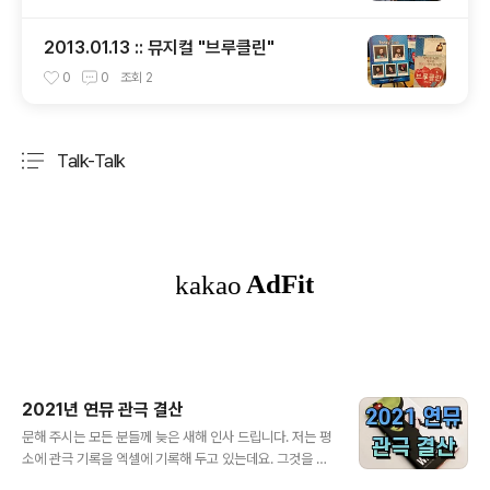
2013.01.13 :: 뮤지컬 "브루클린"
0
0
조회
2
Talk-Talk
분류 전체보기
주요 글 목록
2021년 연뮤 관극 결산
글 내용
문해 주시는 모든 분들께 늦은 새해 인사 드립니다. 저는 평
소에 관극 기록을 엑셀에 기록해 두고 있는데요. 그것을 토
대로 한 해 동안 얼마나 관극을 했는지 결산을 합니다. ​ 20