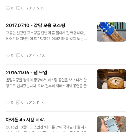
려 약 3개월 만에 포스팅하게 되었습니다. (얽) 01. 파르페
영상의 퀄리티를 좀 더 높일 수 있지 않았을까 하는 후회(?)
작성시간
0
0
2018. 6. 15.
마리의 공연에 두 번 다녀왔습니다. 장소는 클럽 FF, 카페
도 좀 했어요. 그만큼 최근에 가장 많이 쓰고 있는 렌즈가
비러스윗사운드였습니다. 02. 맥도날드 해피밀 장난감이
되었습니..
리락쿠마였고 1차와 2차 제품 모두 득템했습니다. 03. 오
2017.07.10 - 잡담 모음 포스팅
뚜기에서 쫄면 컨셉의 '진짜 쫄면'을 출시했기에 먹어보았
글 내용
습니다. 제 입맛에 잘 맞았습니다. 04. 네 물론 카페에서 잉
그동안 밀렸던 포스팅을 한번에 좀 몰아서 할까 합니다,, 1.
여 놀이하는 것은 꾸준히 하고 있고요. 05. 철지난 봄 꽃 사
에어기타 지난번에 포스팅했던 '에어기타'를 갖고 노는 것
진들이네요. (...) 06. 알리 익스프레스에서 테이블 삼각대
에 푹 빠졌습니다. 가방 속에 항상 휴대하고 다니며, 시간과
를 구입했습니다. 아주 고정이 잘 되거나 튼튼하다고 하기
공간이 허락하는 대로 꺼내서 쳐보곤 합니다. 물론 타인에
작성시간
0
0
2017. 7. 10.
는 ..
게 소음으로 방해되지 않도록 이어폰은 항상 지참하고 있
습니다.에어기타의 튜닝은 정음이 아닙니다. 물론 상대적
으로 각 코드간의 음 차이는 맞습니다만, 튜닝할 수 없는 악
2016.11.06 - 팸 모임
기와의 협연은 어렵습니다. C코드를 기준으로 설명 드리자
글 내용
면, C코드와 그 아래의 B코드 사이의 어느 지점에 있는 음
올림픽공원 평화의 광장에서 버스킹 공연을 보고 나서 합
이 납니다. 따라서 기타나 우쿨렐레와 협연하려면 그 악기
정으로 건너갔습니다. 오래 전부터 재머스에서 공연을 즐
들을 약간 애매하게 낮추어 튜닝을 해줘야 합니다. 그래서
기며 형성된 모임이 하나 있습니다. 10여년을 인연이 계속
저는 우쿨렐레 한 대를 에어기타에 맞추어 튜닝했습니다.
이어온 그 모임에 모처럼 참석하기 위해서 간 것입니다. 시
작성시간
0
0
2016. 11. 7.
조만간 연주 영상을 한 번 찍..
간이 조금 남아서 스타벅스에서 아메리카노와 생크림 카스
테라를 냠냠. 합정 '제주돈사돈'에서 모였습니다. 당연히(?)
근고기(목살+삼겹살)를 주문하였습니다. 잘 구워서 청양
아이폰 4s 사용 시작.
고추를 썰어넣은 멜젓에 찍어 먹으면 참 맛있습니다. 제주
글 내용
돈사돈에서의 식사를 마친 후 디저트를 먹기 위해 카페 '앤
2016년 10월이고 조만간 '아이폰 7'이 국내발매 될 시기