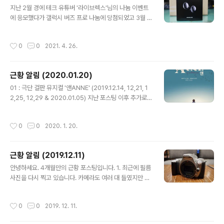
글 내용
클럽하우스는 기존 사용자가 보유한 연락처를 기반으로 보
지난 2월 경에 테크 유튜버 '라이브렉스'님의 나눔 이벤트
내주는 초대장을 받아야 가입이 가능한데, 초대장이 무한
에 응모했다가 갤럭시 버즈 프로 나눔에 당첨되었고 3월 9
정이 아니기 때문에 최우선 순위에 있지 않은 이상 일찍 초
일에에 배송받았습니다. 설레는 마음으로 택배 박스를 개
대받기는 힘들겠더군요. 저도 가입 후에야 그걸 알게 됐어
봉하여 갤럭시 버즈 프로를 꺼내 보았습니다. 제가 받은 갤
작성시간
0
0
2021. 4. 26.
요. 또한, 초대해준 사람..
럭시 버즈 프로의 색상은 팬텀 블랙이었습니다. 팬텀 바이
올렛이었어도 좋았겠지만, 아무래도 블랙 색상이 무난하긴
할 것 같습니다. :) (좀 더 가까이에서 사진을 찍어 보았습니
근황 알림 (2020.01.20)
다.) ​저는 기존에 애플 에어팟 2세대를 사용 중이었습니다.
글 내용
아이폰을 사용하고 있다 보니 궁합이 아주 잘 맞았죠. 갤럭
01 : 극단 걸판 뮤지컬 '앤ANNE' (2019.12.14, 12,21, 1
시 버즈 프로도 아이폰에서 사용이 가능하긴 하지만, 그 기
2,25, 12,29 & 2020.01.05) 지난 포스팅 이후 추가로
능이 제한적입니다. 갤럭시 버즈 앱에서는 현재 버즈 라이
극단 걸판 뮤지컬 '앤ANNE'를 5회 더 관극했습니다. 그래
브까지만 지원합니다. 버즈 프로는 지원하지 않을 수 있다
서 이번 시즌 관극 수는 총 8회가 되었습니다. 특히 이번에
작성시간
0
0
2020. 1. 20.
는 이야기를 듣기도 했어요..
는 크리스마스에도 관극을 하게 됐어요. 마침 럭키드로우
이벤트가 있어서 응모했는데, 빨강 머리 앤 컬러링북에 당
첨되었습니다. 방구석에 있던 색연필 세트를 찾았는데, 아
근황 알림 (2019.12.11)
직 시작은 못했습니다. 지난 시즌과 마찬가지로 이번에도
글 내용
총막공까지 보고 왔습니다. 총막공이니만큼 공연 후에 배
안녕하세요. 4개월만의 근황 포스팅입니다. 1. 최근에 필름
우님들 한 분이라도 더 뵙고 싶어서 퇴근길 인사를 드렸어
사진을 다시 찍고 있습니다. 카메라도 여러 대 들였지만 그
요. 앤에 출연하셨던 배우님들 모두 다음에 또 좋은 작품으
중에서 쓰지 못하는 것들은 폐기 처분하려고 따로 모아 두
로 많이 뵙고 싶어요. 총막공 커튼콜 영상 링크합니다...
었고, 사용 가능한 일부 기종 중에서 화각이 겹치는 등의 이
작성시간
0
0
2019. 12. 11.
유로 활용도가 떨어지는 것들은 지인에게 나눔했거나 나눔
예정입니다. 디지털 바디들도 영입했지만 곧 방출 예정입