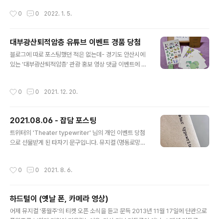
21년 한 해 동안 총 27 작품(뮤지컬 22작품, 창작가무극/
작성시간
0
0
2022. 1. 5.
연극 각 2작품씩, 음악극 1작품)을 오프라인 관극했습니다.
공연을 보러 간 것은 49회인데, 뮤지컬 토크콘서트가 1회
있습니다. 이는 관극 수에 포함시키지 않았습니다. 1. 작품
대부광산퇴적암층 유튜브 이벤트 경품 당첨
별 결산 2021년에 가장 많이 관극했던 작품은 총 11회를
글 내용
본, 뮤지컬 〈명동로망스〉입니다. 개막 전부터 저는 여러번
블로그에 따로 포스팅했던 적은 없는데- 경기도 안산시에
볼 거라 예상을 하긴 했는데, 공연 기간이 연장됨에 따라 추
있는 '대부광산퇴적암층' 관광 홍보 영상 댓글 이벤트에 응
가로 더 간 회차들이 더해지게 되어... 단일 시즌으로 제가
모하여 당첨되어 경품을 받게 되었습니다. 제가 응모했던
가장 많이 본 작품이 되었습니다. 두번째로 많이 본 ..
컨텐츠는 홍보 뮤직비디오와 VR 컨텐츠였습니다. ​ 대부광
작성시간
0
0
2021. 12. 20.
산퇴적암층 로고송 뮤직비디오를 알게된 것은, 제가 좋아
하는 송영미 배우님께서 출연하셨다는 소식을 들었기 때문
입니다. 뮤지컬 배우이신 송영미, 이한별, 정문길 배우님이
2021.08.06 - 잡담 포스팅
출연하시고 보조출연(공룡)으로 홍보송 작사/작곡가님들
글 내용
도 함께 하셨습니다. 영상에 리액션 댓글을 달면 추첨을 통
트위터의 'Theater typewriter' 님의 개인 이벤트 당첨
해 대부광산 굿즈(엽서, 스티커, 그립톡, 키링, 리유저블 컵)
으로 선물받게 된 타자기 문구입니다. 뮤지컬 〈명동로망스〉
와 제로웨이스트 키트를 증정하는 이벤트가 있었습니다. ​
의 넘버 〈명동로망스〉의 가사 중 '나 살아있는 지금 이 순간
뮤직비디오를 보면 대부광산퇴적암층의 주소지를 외우게
붙잡지 않으면 이또한 지나가리라'를 부탁드렸는데요. 살
작성시간
0
0
2021. 8. 6.
되는 매직이 열립니다. 경기도 안산시 단..
짝 아쉽게도 마지막 한 글자가 빠졌습니다. 하지만 이것도
감사하고, 이 상태로도 예쁘네요. 조만간 새로 타이핑해서
이미지를 올려주신다고 하니 더욱 감사하지요. 올려주실
하드털이 (옛날 폰, 카메라 영상)
예정인 이미지는 트위터/페이스북/유튜브 채널의 헤더 이
글 내용
미지로 사용할 예정입니다. 뮤지컬 〈이토록 보통의〉가 오는
어제 뮤지컬 '풍월주'의 티켓 오픈 소식을 듣고 문득 2013년 11월 17일에 단관으로