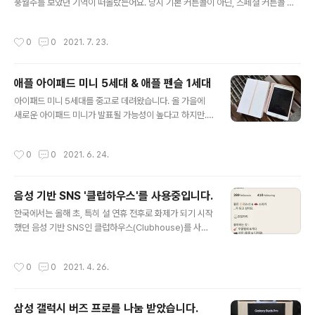
9월 14일에 개막합니다. 원래 9월 11일에 개막 예정이었
풍월주를 보았던 기억이 떠올랐는어요. 당시 기본 커튼콜이 아닌, 스페셜 커튼콜 부
지만 며칠 늦춰졌습니다. 제가 이 작품의 초연 못사지만, 많
분만 영상으로 찍었던 기억이 났습니다. 단관이고 자리는 아주 뒤쪽이었으며, 당시
은 분들이 극찬하시는 작품이라 기대가 큽니다. 좋아하는
촬영했던 것은 '아이폰 5'였습니다. 당시 블로그에 포스팅하면서 영상을 올렸었지만,
작성시간
0
0
2021. 7. 23.
배우님들이 캐스팅..
개인 유튜브 채널에 올릴 생각은 못했었네요. ​ 공연이 끝나고 단관 멤버들이 다같이
'뻐꾸기'라는 주점에서 뒤풀이를 하는데 그날 공연에 '열'이로 출연하셨던 정상윤 배
우님이 살짝 들리셔서 잠시 함께 사진도 찍어주셨던 추억이 있습니다. :) 2013.11.18
애플 아이패드 미니 5세대 & 애플 펜슬 1세대
- [Culture/Musical&Play] - 2013.11.17 :: 뮤지컬 2013.11.17 :: 뮤지컬 동숭
글 내용
아..
아이패드 미니 5세대를 중고로 데려왔습니다. 올 가을에
새로운 아이패드 미니가 발표될 가능성이 높다고 하지만...
홈버튼이 있는 기기가 익숙하고, 일단 지금 사용하기 위해
서는 대안이 없었지요. 애매한 안드로이드 태블릿을 구매
작성시간
0
0
2021. 6. 24.
하느니, 현재 사용중인 아이폰과의 연동 등을 고려하여 구
매하게 되었습니다. ​ 골드 색상이고, 가장 기본 모델인 Wi-
Fi 64GB 모델입니다. 외부에서 휴대하며 사용하기에는
음성 기반 SNS '클럽하우스'를 사용중입니다.
셀룰러 모델이 훨씬 좋은 것은 알고 있지만, 제 활동 반경이
글 내용
나 활용 범위를 고려했을 때 굳이 셀룰러 모델까지는 필요
한국에서는 올해 초, 특히 설 연휴 전후로 화제가 되기 시작
가 없다고 판단하였습니다. 애플케어플러스가 적용되어 있
했던 음성 기반 SNS인 클럽하우스(Clubhouse)를 사용
기 때문에 2022년 7월까지 서비스 지원을 받을 수 있습니
중입니다. 저도 설 연휴를 기점으로 쓰기 시작해서 약 2개
다. 내년 봄-여름 즈음에 리퍼 한 번 받으면 되겠네요. ​ 가볍
월이 좀 넘는 시간 동안 하고 있습니다. 음성을 통해 실시간
작성시간
0
0
2021. 4. 26.
게 휴대하면서 주로 영..
으로 대화를 나눌 수 있다는 것에 매력을 느껴서 시작한 이
들이 많았고, 저 역시 그랬습니다. 그리고 여러 유명인들이
실시간으로 말하는 것을 듣거나, 운이 좋으면 대화도 나눌
삼성 갤럭시 버즈 프로를 나눔 받았습니다.
수 있다는 부분에서 신규 유입이 많았던 것으로 보입니다.