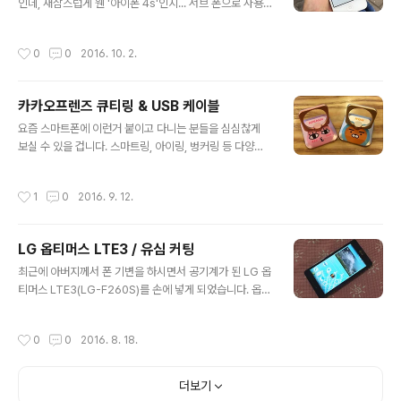
트러사이트'에 갔습니다. 다른 멤버들은 모임할 때 여기에
인데, 새삼스럽게 웬 '아이폰 4s'인지... 서브 폰으로 사용
몇 번 왔던 모양인데, 저는 오랜만에 참석을 해서 이곳은 처
하고 있던 옵티머스 LTE3는 접어두고, 그보다 더 구형인
음이었습니다. 다양한 원두의 드립 커피와 디저트를 즐길
아이폰 4s(일명 잡스폰)를 구하게 되었습니다. 어차피 메
작성시간
0
0
2016. 10. 2.
수 있습니다. 앤트러사이트에서 적당..
인 폰은 아이폰 6s이고, 옵티머스 LTE3은 6s와 화면 크
기도 거의 같습니다. 그저 예전의 작은 폰이 그립기도 해서
한 번 바꿔 보았습니다. 그리고, 아이폰 3GS 이후 나온 아
카카오프렌즈 큐티링 & USB 케이블
이폰의 디자인 중에 4/4s 디자인만 써 본 적이 없습니다.
글 내용
아이폰이 가장 많이 알려지며 전세계적으로 인기를 얻기
요즘 스마트폰에 이런거 붙이고 다니는 분들을 심심찮게
시작할 때가 그 시기였는데도 말이지요. 저는 아이폰 3GS
보실 수 있을 겁니다. 스마트링, 아이링, 벙커링 등 다양하
를 쓰고 있었고, 애매한 시기에 구입했기에 4s가 국내 발매
게 불리고 있는데, 판매업체에 따라 상품명이 조금씩 다릅
되었을 때에도 약정에 묶여 있었습니다. 약정 종료 후 반년
니다. 이것은 '카카오프렌즈 큐티링'입니다. 애인님은 어피
작성시간
1
0
2016. 9. 12.
..
치를, 저는 후드라이언을 쓰게 되었습니다. 큐티링 개봉 전
의 모습입니다. 구입하시기 전에 포장 전면에 붙어있는 카
카오프렌즈 정품 홀로그램 스티커를 꼭 확인하세요. 저는
LG 옵티머스 LTE3 / 유심 커팅
애인님에게 선물을 받았습니다. 으어 좋군요! 큐티링을 꺼
글 내용
내서 후면에 붙은 필름을 먼저 떼어냅니다. 그리고- 스마트
최근에 아버지께서 폰 기변을 하시면서 공기계가 된 LG 옵
폰 케이스 뒷면에 붙입니다. 폰 기종이나 사용자의 편의에
티머스 LTE3(LG-F260S)를 손에 넣게 되었습니다. 옵티
따라 붙이는 위치는 직접 조정하시면 됩니다. 이렇게 큐티
머스 LTE3는 마이크로 유심을 사용합니다. 제가 사용하는
링을 붙이고 나니 왠지 든든해진 느낌이 듭니다. 귀여움은
유심은 아이폰에 쓰는 나노 유심, 베가레이서에 쓰는 일반
작성시간
0
0
2016. 8. 18.
덤입니다. 다음은! 라이언 캐릭터가 ..
유심이 있습니다. 아이폰에 쓰는 나노 유심은 따로 바꿔 끼
우며 쓸 의미가 없고, 베가레이서에 쓰는 일반 유심을 사용
해보기로 했습니다. 유심을 사용하려면 커팅을 해야 하는
더보기
데, 유심 커터를 구입하여 직접 자르거나 통신사 대리점에