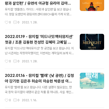
랑과 살인편' / 유연석 이규형 유리아 김아선
넘나들 수 있는 헤르메스는 오르페우스에게 조언을 해주는
글 내용
김현진 외
동시에 작품 전체를 이끌어가는 나레이터 역할을 합니다. ​
뮤지컬 '젠틀맨스 가이드 : 사랑과 살인편'을 보고 왔습니
조명이 모두 들어와 있는 상태에서 배우들과 연주자들이
다. 정말 오랜만에 광림아트센터 BBCH홀에 가게 되었네
무대에 오른 후에 공연이 시작됩니다. 1막/2막이 끝날 때를
요. ​ 몬티 나바로라는 남자가 돌아가신 어머니의 유품을 보
작성시간
0
0
2022. 1. 28.
제외하고는 암전 없이 대부분의 배우들과 연주자들이 그대
다가 어머니가 막대한 부를 가진 귀족 ‘다이스퀴스’ 가문의
로 무대 위에 머무르는, ..
사람이었음을 알게 된 동시에 자신 앞에 8명의 다이스퀴스
상속 후보들이 있음을 알게 됩니다. 그리고 한사람씩 제거
2022.01.19 - 뮤지컬 '미드나잇:액터뮤지션'
(!)하기 시작하는데…(생략) ​ 다른 것들은 일단 제쳐두고(라
첫공 / 조훈 김동현 전성민 김혜미 고예일 홍
고는 했지만, 실제로는 다이스퀴스가 거의 다 하는 극이
글 내용
성원 김병무 조재철
라...) 이규형 배우님이 연기하는 다이스퀴스(멀티 포지션
뮤지컬 '미드나잇:액터뮤지션' 첫 공연을 보고 왔습니다. 지
으로 상속 후보들을 모두 연기함) 배역이 정말 대단했습니
난 시즌에는 자첫자막했지만, 이번에는 개막일에 보게 되
다. 이렇게 주인공을 박박(!) 갈아넣는 극이라니 ㅋㅋ 한번
었네요. 처음에는 뒤쪽(7열) 통로석을 잡았었는데, 나중에
작성시간
0
0
2022. 1. 28.
은 앞으로 넘어지면서 무릎을 쿵! 하고 바닥에 심하게 부딪
취켓 잡아서 많이 전진(3열)했습니다. 공연장이 작고 객석
혀서 엄청 아플텐데도 그..
도 열 수가 많지 않아서 뒤쪽에서 보더라도 거리가 그리 멀
지 않아 보일 듯합니다. ​ 캐스팅 보드를 아예 밖에 붙인건
2022.01.16 - 뮤지컬 '빨래' (낮 공연) / 김청
정말 잘한 일인 듯합니다. 눈 내린 기념(?)으로 캐스팅 보드
아 강기헌 김은주 허순미 이승헌 박준성 이태
밑 공간에 눈오리 8마리를 밑에 놓은 것은 어느 분의 아이
글 내용
오 박도연
디어인지는 모르겠지만, 귀엽습니다. ㅋㅋ 예그린씨어터는
뮤지컬 '빨래'를 보고 왔습니다. 다른 설명이 필요없는, 한
로비라 부르긴 좀 그렇고, 공연장 입구 계단부터 객석 입구
국 창작 뮤지컬의 대명사 같은 작품 중 하나죠. 사실 개인적
까지 이어지는 좁은 복도 밖에 없습니다. 거기서 북적이며
으로 그다지 선호하던 작품은 아니어서(그럼에도 불구하고
작성시간
0
0
2022. 1. 16.
캐스팅 보드를 보고 사진까지 찍는 것은 완전 헬이 되겠죠.
내용과 넘버들을 거의 다 알고 있음) 잘 보지 않고 있었는데
관객이 많은 날이..
요. 좋아하는 배우님(주인할매 역의 김은주 배우님!)이 출