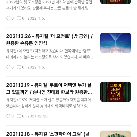
김지훈 이경욱
볼 거라 예상을 하긴 했는데, 공연 기간이 연장됨에 따라 추
2022년의 첫 포스팅은 2021년 마지막 날에 관극한 공연
가로 더 간 회차들이 더해지게 되어... 단일 시즌으로 제가
후기가 되었네요. 방문해 주시는 모든 분들의 한 해가 빛나
가장 많이 본 작품이 되었습니다. 두번째로 많이 본 ..
길 바랍니다. 지난 관극 때와는 선관귀신/아저씨 역(유성재
작성시간
0
0
2022. 1. 5.
배우님님), 요시다/처녀귀신 역(김지훈 배우님)만 다르고
그 외의 다른 배역들이 같습니다. 조금 이른 시각에 대학로
에 도착했기에, 잠시 담소에서 공연 시작을 기다렸습니다.
2021.12.26 - 뮤지컬 '더 모먼트' (밤 공연) /
플러스씨어터에서 공연 중인 작품의 캐스팅보드와 MD 부
원종환 손유동 임진섭
스는 모두 이곳 담소에 있습니다. ​ 태화해웅의 멋짐 폭발도,
글 내용
나영옥희의 시원시원한 노래와 귀여움도, 보라가네코의 체
뮤지컬 〈더 모먼트〉 자첫하고 왔습니다. 한쪽에서는 '명로'
인지 후 미처 정돈되지 못했던 한 그룹 뻗친 머리카락 조차
페어라고도 불리는 캐스팅으로 보게 되었습니다. 세 배우
재밌었어요. 그런데 공연중에 제 뒷자리에서 소곤거리며
님들을 모두 좋아하는데 한 자리에 모였다? 이거는 안 볼
작성시간
0
0
2022. 1. 5.
대화하시던 두 분은 재미없었습니다. 뒤돌아 보고 난 이후
수가 없는 거죠. 네네. 마침 12/24(금)~12/26(일) 공연 기
부터는 조용해져서 다시 재..
간 동안 재관람 더블 적립을 해주어서 첫 관람 관객도 재관
람 카드를 발급받을 수 있었습니다. 실험 노트, 라이카산장
2021.12.19 - 뮤지컬 '쿠로이 저택엔 누가 살
방명록 컨셉의 두 가지 재관람 카드 중 선택할 수 있습니다.
고 있을까?' / 송나영 진태화 한보라 원종환
찍어주는 스탬프나 재관람 혜택은 동일하네요. ​ 2020년을
글 내용
김남호 이경욱
살고 있는 남자(남우)가 사랑하는 여자(지혜)로부터 갑자기
뮤지컬 〈쿠로이 저택엔 누가 살고 있을까?〉 자첫을 이제야
이별 통보를 받게 되는데, 둘이 했던 약속(싸우고 헤어지게
했습니다. 심하게 많이 늦어서 이제 막바지로 향하고 있는
되더라도 2월 29일에 산장에서 한 번은 꼭 만나자는)이 있
시점에야 보게 되었네요. 이 날 공연은 티몬 전관행사인 '마
작성시간
0
0
2021. 12. 20.
어서 그 산장으로 가게 되는데- 거기서 2032년을 살고..
감임박'으로 진행되었습니다. 이번 주 공연 기간에 제작사
에서 증정하는 딱지 세트 외에도, 티몬 전관행사 사은품으
로 ‘쿠로이 저택 귀신 성불템’인 단팥죽도 함께 받았습니다.
2021.12.18 - 뮤지컬 '스핏파이어 그릴' (낮
그러고 보니 동지가 머지않았군요! 이것은 쿠로이와는 관