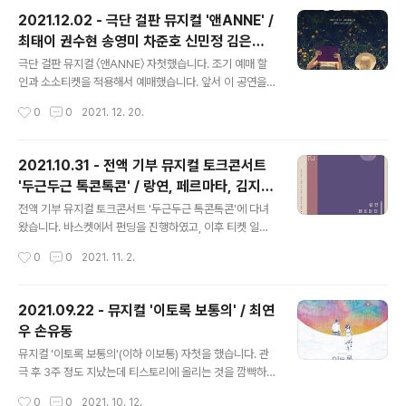
입니다. 뮤지컬 배우이신 송영미, 이한별, 정문길 배우님이
2021.12.02 - 극단 걸판 뮤지컬 '앤ANNE' /
출연하시고 보조출연(공룡)으로 홍보송 작사/작곡가님들
최태이 권수현 송영미 차준호 신민정 김은주
도 함께 하셨습니다. 영상에 리액션 댓글을 달면 추첨을 통
글 내용
김유진 권정수 조흠
해 대부광산 굿즈(엽서, 스티커, 그립톡, 키링, 리유저블 컵)
극단 걸판 뮤지컬 〈앤ANNE〉 자첫했습니다. 조기 예매 할
와 제로웨이스트 키트를 증정하는 이벤트가 있었습니다. ​
인과 소소티켓을 적용해서 예매했습니다. 앞서 이 공연을
뮤직비디오를 보면 대부광산퇴적암층의 주소지를 외우게
소개했던 포스트에서 언급했듯이- 공교롭게도 2018, 20
작성시간
0
0
2021. 12. 20.
되는 매직이 열립니다. 경기도 안산시 단..
19 시즌에 이어 2021 시즌에도 같은 날짜인 12월 2일에
자첫을 하게 되었습니다. ​ 이번 시즌에는 특히 기존캐보다
뉴캐의 비율이 높아서 과연 어떨지 기대와 걱정이 동시에
2021.10.31 - 전액 기부 뮤지컬 토크콘서트
밀려왔었습니다. 앤1, 앤2, 다이애나, 길버트는 완전히 새
'두근두근 톡콘톡콘' / 랑연, 페르마타, 김지
로운 배우들로만 캐스팅되었을 정도니까요. 지난 4월 안산
글 내용
훈, 이찬렬
공연에서 이미 첫 선을 보인 바 있습니다만, 기존에 앤1을
전액 기부 뮤지컬 토크콘서트 '두근두근 톡콘톡콘'에 다녀
연기해왔던 송영미 배우님의 앤3으로의 변신도 기대와 걱
왔습니다. 바스켓에서 펀딩을 진행하였고, 이후 티켓 일반
정이 함께 있었지요. 이번에 전체적으로 연출에 변화를 준
판매가 이루어졌는데요. 저는 펀딩에는 참여하지 못하고
작성시간
0
0
2021. 11. 2.
흔적들도 역력했습니다. 이 작품을 오래 봐오신 분들에게
일반 티켓으로 보게 되었습니다. 기부를 위한 좋은 취지의
서 이런 요소들이 다소 ..
공연이었습니다. ​ 출연진은 랑연 배우님, 페르마타(원근영,
조은진, 정다운, 홍나현, 이랑서 배우님), 김지훈 배우님, 이
2021.09.22 - 뮤지컬 '이토록 보통의' / 최연
찬렬 배우님이었습니다. 배우님들이 불러주는 여러 뮤지컬
우 손유동
넘버들과 이야기로 가득했던 공연이었습니다. 대개는 익숙
글 내용
한 작품의 넘버들이었지만, 다소 생소한 작품의 넘버도 일
뮤지컬 '이토록 보통의'(이하 이보통) 자첫을 했습니다. 관
부 있었습니다. ​ 랑연 배우님도 오랜만에 보고, 완전체 페르
극 후 3주 정도 지났는데 티스토리에 올리는 것을 깜빡하
마타의 모습을 처음 만나볼 수 있는 기회였습니다. 그리고
는 바람에 이제야 포스팅합니다. 앞서 프리뷰 기간도 있었
작성시간
0
0
2021. 10. 12.