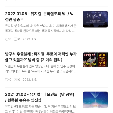
니다. 앤을 처음 봤을 때의 저 역시 비슷하게 리액션했던 기
한 번 뛸 것 같네요. :) 혹시라도 SKON의 객석 정보를 모르
억이 나서요. ..
는 분들이 계시다면- SKON은 0열이 존재하며 1열과의
앞뒤 간격이 다른 객석들보다는 살짝 더 떨어져 있습니다.
2022.01.05 - 뮤지컬 '은하철도의 밤' / 박
하지만 단차가 없습니다. 2열(실질적 3열)부터 그 뒤로는
정원 윤승우
단차가 괜찮은 편입니다. 이번에 제가 본 회차에는 자리가
글 내용
2열이어서 자리가 나름 괜찮았습니다. 한 두 열 정도 뒤에
​뮤지컬 ‘은하철도의 밤’ 자첫 했습니다. 미야자와 겐지가 쓴
서 봤으면 좀 더 편안한 시야로 볼 수 있는게 많았겠지만,
동명의 동화를 원작으로 하는 창작 뮤지컬입니다. 창작 초
거리가 가까운만큼 집중해서 보기에는 더 좋은 면도 있었
연 작품을 보는 것은 늘 즐겁죠. ​ 어려서 아버지를 잃고 홀
작성시간
0
0
2022. 1. 9.
습니다. 낮 공연이라 극 초반에는 로딩이 덜 된 듯 조금 삐
로 살아가던 조반니는 늘 친구들에게 따돌림을 받고 지냅
걱..
니다. 하지만 단 한 친구, 캄파넬라만큼은 언제나 조반니의
편이 되어줍니다. 조반니와 캄파넬라가 은하철도를 타고
방구석 우쿨렐레 : 뮤지컬 '쿠로이 저택엔 누가
우주(!)를 여행하는 이야기입니다. 이렇게 상상력을 다양하
살고 있을까?' 넘버 중 〈기계의 원리〉
게 동원하는 작품을 보다 보면 저 역시도 상상력에 자극을
글 내용
받기도 하고, 특히 어렸을 때 여러 시간과 장소에서 느꼈던
오랜만에 우쿨렐레 연주 영상입니다. 올해 첫 연주 영상이
것들이 떠오릅니다. 명확하진 않지만, 흐릿하게 상상되는
기도 하네요. ​ 뮤지컬 '쿠로이 저택엔 누가 살고 있을까?' 넘
풍경과 공기의 느낌까지요. ​ 공연을 보면서 굳이 남캐가 아
버 중에서 〈기계의 원리〉입니다. 노래 부르는 부분은 제외
작성시간
0
0
2022. 1. 5.
니어도 되겠다는 생각이 계속 들었습니다. 원작에서도 조
하고 반주 부분만 연습하는 영상입니다. ​ '해웅'이 고장난
반니를 제외하면 다른 주요..
풍금을 고치면서 쿠로이 저택의 지박령 '옥희'에게 기계의
원리는 비슷하다는 설명을 하는 장면에 나오는 곡입니다.
2021.01.02 - 뮤지컬 '더 모먼트' (낮 공연)
배경으로 깔리는 노래는 작년 초에 혜화로운공연생활에서
/ 원종환 손유동 임진섭
온라인콜에서 이 장면을 시연했던 영상의 사운드입니다.
글 내용
(※ 원본 영상 링크 https://youtu.be/uLZjUloQPIk ) ​ ​ ​ ​ ​
뮤지컬 〈더 모먼트〉 자둘 했습니다. 딱 지난 주 일요일에 보
※ 연주 영상 ​ https://youtu.be/UHCDrnWYuG0
고 난 후, 이 날 출연했던 배우님들이 혜화로운공연생활에