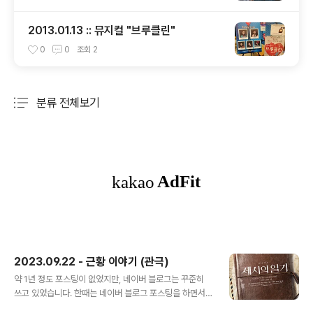
2013.01.13 :: 뮤지컬 "브루클린"
0
0
조회
2
분류 전체보기
주요 글 목록
2023.09.22 - 근황 이야기 (관극)
글 내용
약 1년 정도 포스팅이 없었지만, 네이버 블로그는 꾸준히
쓰고 있었습니다. 한때는 네이버 블로그 포스팅을 하면서
동일한 내용으로 이곳에 함꼐 업로드하기도 했지만, 언젠