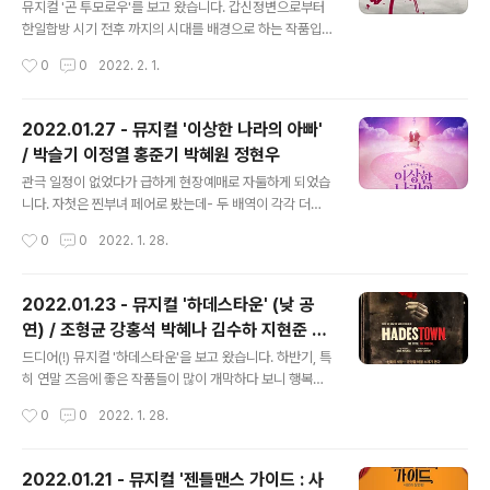
않았던 예스24 디자인 티켓봉투를 이번에 받았어요. (커튼
뮤지컬 '곤 투모로우'를 보고 왔습니다. 갑신정변으로부터
콜 영상 스크린샷들입니다. 커튼콜데이 이벤트를 진행중이
한일합방 시기 전후 까지의 시대를 배경으로 하는 작품입
라 촬영이 가능했습니다.) ​ ​ ​ 비지터, 맨, 우먼 모두 자첫 때
니다. 혜화로운공연생활의 공부방송에 출연했던 페어(최재
작성시간
0
0
2022. 2. 1.
와 다른 배우님들이어서 당연하겠지만 느낌이 확 달랐습니
웅, 김재범, 박영수 배우님)로 보았습니다. ​ 저는 초연을 보
다. 가장 크게 보이는 ..
지 못해서 그 당시에는 어땠는지 모르는데요. 초연과 재연
의 가장 큰 설정의 차이는- 초연에는 실제 김옥균을 암살했
2022.01.27 - 뮤지컬 '이상한 나라의 아빠'
던 홍종우가 등장하였으나, 재연은 홍종우를 가장한 가상
/ 박슬기 이정열 홍준기 박혜원 정현우
의 인물인 한정훈이 등장하는 것이라고 합니다. ​ 전체적으
글 내용
로 1막은 다소 산만한 연출이 이어지기에(근데 그 와중에
관극 일정이 없었다가 급하게 현장예매로 자둘하게 되었습
넘버는 좋음) 관객이 받아들이기에 따라 한편으로는 지루
니다. 자첫은 찐부녀 페어로 봤는데- 두 배역이 각각 더블
해 할 수도 있고, 실제로 1막 후 인터미션 때 돌아간 관객들
이기 때문에 찐부녀 페어가 있다는 것은 아닌 페어도 있고,
작성시간
0
0
2022. 1. 28.
도 일부 있었다는 말을 전해 들은 적도 있습니다. 저는 그
각각의 배우가 크로스되는 페어도 있다는 것! 이번 관극은
산만함이 구한말 조선의 혼돈을 ..
그 크로스페어 중 한 페어의 막공인데다가 스페셜 커튼콜
도 있었습니다. ​ 예전에 김리 배우님이 본인의 채널 '김리와
2022.01.23 - 뮤지컬 '하데스타운' (낮 공
함께하리'에서 열었던 ‘미스뮤지컬’ 컨텐츠로 처음 보고 응
연) / 조형균 강홍석 박혜나 김수하 지현준 이
원하게 되면서 유튜브 영상으로 쭈욱 봐왔던 박슬기 배우
글 내용
지숙 이아름솔 박가람 외
님이 무대에 선 모습을 보는 순간, 너무 좋으면서도 아쉬움
드디어(!) 뮤지컬 '하데스타운'을 보고 왔습니다. 하반기, 특
이 몰려왔습니다. 나라는 사람은 왜, 도대체 왜! 슭앤2를 못
히 연말 즈음에 좋은 작품들이 많이 개막하다 보니 행복한
봤냐는 것이죠. 앤 공연은 이미 다 끝났고, 그 시즌의 앤은
비명을 질렀었죠. 다른 좋은 작품들도 많이 못 보고 보내기
작성시간
0
0
2022. 1. 28.
다시 오지 않지요. 도도새는 후회 안하면 된다고 말해줬지
도 했는데, 특히나 하데스타운은 공연 기간이 길다고 여유
만.. ㅠㅠ ​ 찐부녀 ..
(?)부리다가 결국 해를 넘겨서 보게 되고 말았네요. 그리스
신화에 나오는 오르페우스와 에우리디케 이야기를 현대적
2022.01.21 - 뮤지컬 '젠틀맨스 가이드 : 사
으로 재구성한 작품입니다. 천국, 지상, 지옥까지 마음대로