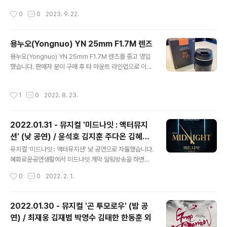
가부터 네이버도 겨우겨우 쓰는 수준이 되어버렸네요. ㅋ
작성시간
0
0
2023. 9. 22.
ㅋㅋ 뮤지컬/연극 공연은 꾸준히 보고 있습니다. 너무 지난
관극 이야기를 쓰기에는 너무 방대하고, 이번 달(9월)에 본
공연들을 나열해 보겠습니다. 9월 13일(수) - 뮤지컬 [제
용누오(Yongnuo) YN 25mm F1.7M 렌즈
시의 일기] 2023.09.13 - 뮤지컬 '제시의 일기' / 안유진
글 내용
김찬호 임찬민 뮤지컬 [제시의 일기]를 보고 왔습니다. 일
용누오(Yongnuo) YN 25mm F1.7M 렌즈를 중고 영입
제 강점기에 독립운동가였던 안우조/최선화 부부의 좌충우
했습니다. 판매자 분이 구매 후 타 마운트 라인업으로 이전
돌 육... blog.naver.com 9월 14일(목) - 뮤지컬 [인사이
하시는 바람에 사용하지 않으셔서 거의 새 것에 가까운 상
드 윌리엄] 2023.09.14 - 뮤지컬 '인사이드 윌..
태였습니다. ​ 파나소닉 25mm F1.7 카피 모델이고 외장은
작성시간
1
0
2022. 8. 23.
플라스틱(마운트부는 금속)이지만 만듦새가 나쁘지 않습니
다. 파나소닉 20mm F1.7 팬케이크 렌즈에 비해 사이즈가
상당히 크지만, 이너포커스이고 STM 덕분에 초점잡을 때
2022.01.31 - 뮤지컬 '미드나잇 : 액터뮤지
매우 조용합니다. 바디의 전원을 켜고 끌 때는 작동음이 나
션' (낮 공연) / 윤석호 김지훈 주다온 김혜미
긴 하지만, 촬영에 지장을 주지는 않을 듯하네요. 제가 갖고
글 내용
고예일 정민석 김수종 이정수
있는 바디들 중 파나소닉 GX7에 마운트한 모습입니다. 앞
뮤지컬 ‘미드나잇 : 액터뮤지션’ 낮 공연으로 자둘했습니다.
서 말씀 드렸듯이 사이즈가 좀 큽니다. 구형 14-42mm 번
혜화로운공연생활에서 미드나잇 개막 알림방송을 하면서
들 렌즈와 사이즈가 거의 비슷하며 필터 구경도 52mm로
만원의 행복을 오픈했을 때 겨우겨우 하나 잡은 회차입니
작성시간
0
0
2022. 2. 1.
동일..
다. 그리고 공연을 본 지금은? 잡길 잘했다는 생각이 들었
습니다. (약간의 찝찝함도 있는데 그건 맨 아래에..) ​ 개막일
이후 처음 갔더니 캐스팅보드 바탕이 바뀌어 있었습니다.
2022.01.30 - 뮤지컬 '곤 투모로우' (밤 공
플레이어1 김혜미, 플레이어2 고예일 배우님들을 제외하
연) / 최재웅 김재범 박영수 김태한 한동훈 외
고 모두 다른 캐스팅이었습니다. 개막일에는 미처 나오지
글 내용