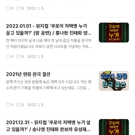
공부방송에 출연하신 것을 보았고 내친 김에 타임세일로
작성시간
0
0
2022. 1. 5.
자리를 잡게 되었습니다. 그리고 그날과 같은 페어였어요.
마침 이번 회차에는 배우님들의 공연 사진으로 제작한 포
토카드를 증정하는 회차였습니다. ​ 작품의 기본 설정에 대
2022.01.01 - 뮤지컬 '쿠로이 저택엔 누가
한 내용은 자첫 포스트를 참조하세요. :) 2022.01.05 -
살고 있을까?' (밤 공연) / 홍나현 진태화 양서
[Culture/Musical&Play] - 2021.12.26 - 뮤지컬 '더
글 내용
윤 원종환 김남호 황두현
모먼트' (밤 공연) / 원종환 손유동 임진섭 이번에는 우블 1
한 해의 마지막 날과 다음 해의 첫 날에 같은 작품을 관극하
열에서 보았습니다. 시야 제한이 다소 있으나, 중앙이나 뒤
긴 처음이었습니다. 쿠로이 공연 100회를 기념하는 약속
쪽에서 보는 것과 다른 앵글로 볼 수 있다는 매력이 있는 자
반지 이벤트 첫 날이기도 했어요. 100회는 1/4(화) 공연이
작성시간
0
0
2022. 1. 5.
리였습니다. 무대 높이가 객석과 차이가 없어 목..
고 약속 반지, 커튼콜, 럭키 드로우 이벤트가 모두 겹치는
날입니다. ​ 이날 낮 공연을 본 지인이 대만족하고 돌아갔다
는 연락을 받고 기분이 좋은 상태에서 봐서 그런지 더 즐겁
2021년 연뮤 관극 결산
게 볼 수 있었습니다. 특히 오늘은 진태화 배우님의 생일이
글 내용
문해 주시는 모든 분들께 늦은 새해 인사 드립니다. 저는 평
어서 마이크 테스트 시간에 인스타 라이브 방송도 잠시 하
소에 관극 기록을 엑셀에 기록해 두고 있는데요. 그것을 토
셨고, 공연 전 객석 안내 멘트도 하셨어요. 공연 내내 전체
대로 한 해 동안 얼마나 관극을 했는지 결산을 합니다. ​ 20
적으로 텐션도 높아 보였습니다. 그리고- 쿠로이 개막 후
21년 한 해 동안 총 27 작품(뮤지컬 22작품, 창작가무극/
그동안 나현옥희를 보지 못해서 내심 안타까워 하다가, 드
작성시간
0
0
2022. 1. 5.
연극 각 2작품씩, 음악극 1작품)을 오프라인 관극했습니다.
디어 보게 되어 기뻤습니다. 참고로 11월 한 달 동안 무관극
공연을 보러 간 것은 49회인데, 뮤지컬 토크콘서트가 1회
이었습니다. ..
있습니다. 이는 관극 수에 포함시키지 않았습니다. 1. 작품
2021.12.31 - 뮤지컬 '쿠로이 저택엔 누가 살
별 결산 2021년에 가장 많이 관극했던 작품은 총 11회를
고 있을까?' / 송나영 진태화 한보라 유성재
본, 뮤지컬 〈명동로망스〉입니다. 개막 전부터 저는 여러번
글 내용