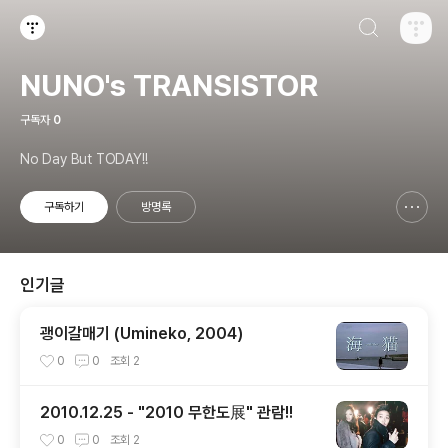
검색하기
티스토리
NUNO's TRANSISTOR
구독자
0
No Day But TODAY!!
구독하기
방명록
신고하기 레이어
열기
인기글
괭이갈매기 (Umineko, 2004)
0
0
조회
2
2010.12.25 - "2010 무한도展" 관람!!
0
0
조회
2