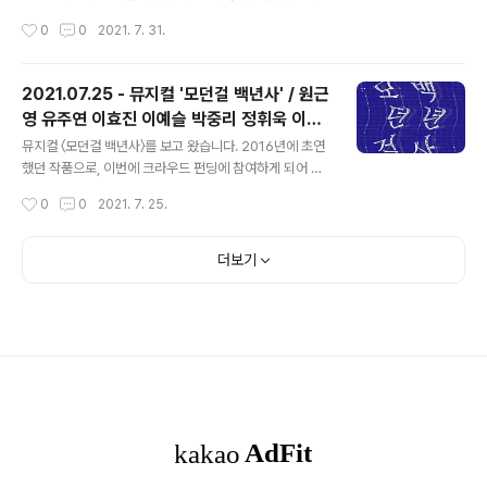
은 분들이 극찬하시는 작품이라 기대가 큽니다. 좋아하는
도, 꼭 한 번은 가야겠다는 생각을 갖고 있었는데... 그래도
작성시간
0
0
2021. 7. 31.
배우님들이 캐스팅..
막공 주간 전에 볼 수 있어 다행이었네요. 제가 본 캐스팅은
위의 사진과 같습니다. :) ​ 뮤지컬 '비틀쥬스'는 이번이 라이
센스 초연인 작품입니다. 기술적인 문제로 개막이 다소 미
2021.07.25 - 뮤지컬 '모던걸 백년사' / 원근
루어지기도 했는데요. 그만큼 무대 장치, 조명 등 볼거리가
영 유주연 이효진 이예슬 박중리 정휘욱 이진
많습니다. 그리고 특히, 리디아 역의 홍나현/장민제 배우는
글 내용
시 고종승
신예 배우들이기도 하죠. (물론 홍나현 배우님은 완전 신예
뮤지컬 〈모던걸 백년사〉를 보고 왔습니다. 2016년에 초연
라 부르기는 어렵겠지만, 이런 큰 공연은 정식으로 처음이
했던 작품으로, 이번에 크라우드 펀딩에 참여하게 되어 보
긴 하니...) 주인공 비틀쥬스 역의 유준상 배우님을 비롯하
게 되었습니다. 제가 좋아하는 배우님들 중 한 분인 원근영
작성시간
0
0
2021. 7. 25.
여 다른 배우님들의 캐릭터(바바라&아담, 찰스&델리아)들
배우님이 참여하셔서 알게된 펀딩이었습니다. ​ 1920년대
도 상당히 ..
의 신여성 나경희(원근영 배우님 분)와 2020년대의 이화
영(유주연 배우님 분)이 '인형의 집'이라는 희곡을 매개로
더보기
연결되는 이야기입니다. 나경희가 '인형의 집'을 번역하고,
이화영은 대학 연극동아리에서 이 작품을 접하게 되지요.
(타임워프물 같은 것은 아니고...) 100년의 시간이 흘렀어
도 이 땅에서 여성으로써의 삶이 고되고 힘들다는 공통점
으로 연결되는 것입니다. ​ 어쩌다 보니 운좋게 맨 앞 열(1열
은 비워져 있고, 2열이었습니다)에서 보게 되었는데요. 배
우님들을 가까이에..