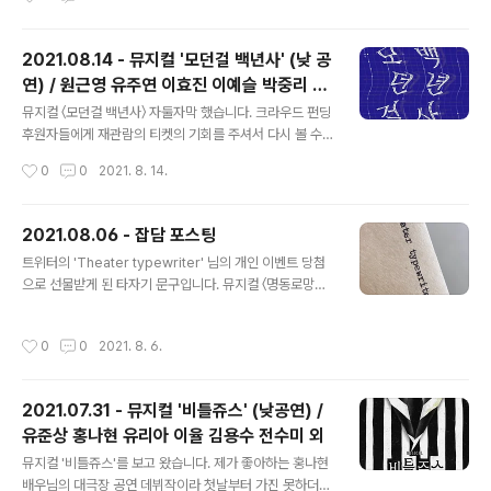
처음 뵈었던 김지훈, 이찬렬 배우님의 매력도 느끼고 올 수
지만 이제야 자첫을 한 이유는... 여러 이유가 있었지만, 마
있었던, 꽤 만족스러운 ..
음의 여유가 좀 없었던 듯 합니다. 한 달 넘게 관극이 없었
으니까요. ​ 이보통 초연 못사지만 이보통을 그리워하는 분
2021.08.14 - 뮤지컬 '모던걸 백년사' (낮 공
들의 찬사와 영업 덕분에 관심을 갖고 기다렸습니다. 마침
연) / 원근영 유주연 이효진 이예슬 박중리 정
좋아하는 배우님들이 여럿 나오시기도.. 그래서 8월 초에
글 내용
휘욱 이진시 고종승
혜공(혜화로운공연생활) 선예매를 통해 예매해두었습니다.
뮤지컬 〈모던걸 백년사〉 자둘자막 했습니다. 크라우드 펀딩
혜공은 이번 시즌 이보통의 공식 홍보 채널이기도 합니다. ​
후원자들에게 재관람의 티켓의 기회를 주셔서 다시 볼 수
이날(9/22, 추석 연휴 마지막 날) 회차는 낮공연 한 회차만
있었습니다. 통상적으로 대학로 소극장 주말 공연은 오후
작성시간
0
0
2021. 8. 14.
있었습니다. 제이 역에 최연우 배우님, 은기 역에 손유동 배
3시/7시에 하는 경우가 많지만, 러닝타임이 길지 않아서인
우님이었어요..
지 마티네가 있는 평일처럼 낮 공연이 오후 4시에 열렸습
니다. ​ 공연장이 작아서 배우님들을 가까이에서 볼 수 있다
2021.08.06 - 잡담 포스팅
는 것이 좋았습니다. 재관람이다 보니 배우님들의 디테일
글 내용
트위터의 'Theater typewriter' 님의 개인 이벤트 당첨
이나, 첫 관극 때 미처 놓쳤었던 작은 대사들까지 알아챌 수
으로 선물받게 된 타자기 문구입니다. 뮤지컬 〈명동로망스〉
있었어요. ​ 그리고 미투 확산의 시기에 나는 뭘 하고 있었는
의 넘버 〈명동로망스〉의 가사 중 '나 살아있는 지금 이 순간
지, 피해자들과의 연대에 적극적이었는지, 잘못된 것들을
붙잡지 않으면 이또한 지나가리라'를 부탁드렸는데요. 살
바로 잡기 위한 노력은 커녕 침묵하고만 있지는 않았는지...
작성시간
0
0
2021. 8. 6.
짝 아쉽게도 마지막 한 글자가 빠졌습니다. 하지만 이것도
보다 더 냉정하게 제 자신을 돌아볼 수 있는 기회가 되었습
감사하고, 이 상태로도 예쁘네요. 조만간 새로 타이핑해서
니다. ​ ​ ​ ※ ..
이미지를 올려주신다고 하니 더욱 감사하지요. 올려주실
2021.07.31 - 뮤지컬 '비틀쥬스' (낮공연) /
예정인 이미지는 트위터/페이스북/유튜브 채널의 헤더 이
유준상 홍나현 유리아 이율 김용수 전수미 외
미지로 사용할 예정입니다. 뮤지컬 〈이토록 보통의〉가 오는
글 내용
9월 14일에 개막합니다. 원래 9월 11일에 개막 예정이었
뮤지컬 '비틀쥬스'를 보고 왔습니다. 제가 좋아하는 홍나현
지만 며칠 늦춰졌습니다. 제가 이 작품의 초연 못사지만, 많
배우님의 대극장 공연 데뷔작이라 첫날부터 가진 못하더라