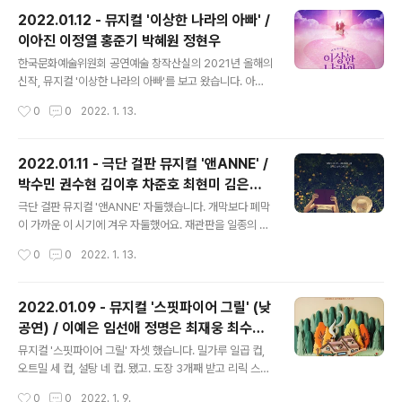
연을 하시는데 무대에 서신 모습을 한번 쯤은 꼭 보아야 하
2022.01.12 - 뮤지컬 '이상한 나라의 아빠' /
지 않겠습니까? 그 덕분에 이번에 작품과 화해(!)도 많이 한
이아진 이정열 홍준기 박혜원 정현우
것 같아요. :) ​ 흔히 연뮤덕들이 주로 보는 작품의 공연장과
글 내용
는 공기가 많이 달랐습니다. 공연장에 가기 전에 많은 것을
한국문화예술위원회 공연예술 창작산실의 2021년 올해의
먼저 내려놓았습니다. 이를테면 관크라거나, 혹은 관크라
신작, 뮤지컬 '이상한 나라의 아빠'를 보고 왔습니다. 아니
거나, 또는 관크 같은 것? 그렇게 내려놓고 나니 한결 마음
이미 2022년인데 무슨 올해의 신작이냐 하시면 음... 제가
작성시간
0
0
2022. 1. 13.
편히 공연을 볼 수 있었습니다만- 넘버를 흥얼흥얼 따라 부
창작산실 신작들을 본 경험에 따르면 보통은 그 해 하반기
르는 것까..
에 했던 걸로 기억하는데요. 시국이 하수상하여 신작 발표
및 공연이 지난 해 부터는 좀 늦어졌던 것으로 사료됩니다.
2022.01.11 - 극단 걸판 뮤지컬 '앤ANNE' /
뮤지컬 '인사이드 윌리엄'과 '쿠로이 저택엔 누가 살고 있을
박수민 권수현 김이후 차준호 최현미 김은주
까?' 역시 창작산실 2020년 올해의 신작이었지만 2021
글 내용
김유진 류승현 조흠
년 초에 공연했거든요. 이 얘긴 여기까지 하고.. ​ 평소에 이
극단 걸판 뮤지컬 '앤ANNE' 자둘했습니다. 개막보다 폐막
아진 배우님을 참 좋아하는데, 아버지인 이정열 배우님과
이 가까운 이 시기에 겨우 자둘했어요. 재관판을 일종의 굿
부녀 역할이라니 이건 놓칠 수 없죠. 공연을 이미 보신 다른
즈로 만들어 버리는.. 그래도 가급적 일정을 잡아 보려고 노
작성시간
0
0
2022. 1. 13.
분들의 후기들 중에 펑펑 울고 나왔다는 이야기들을 봐서
력(!)해보겠습니다. ​ 이번에 박수민 앤1을 처음 보았는데,
어떨까 궁..
독특한 매력에 호감을 느꼈습니다. 제가 이제껏 보았던 네
명의 앤1 중에서 가장 노선이 다르게 느껴졌어요. 저는 이
2022.01.09 - 뮤지컬 '스핏파이어 그릴' (낮
런 이상함(?)을 굉장히 좋아하는 듯합니다. ㅋㅋ 그리고 류
공연) / 이예은 임선애 정명은 최재웅 최수형
승현 길버트도 처음 보았는데, 까불까불한 것보다는 좀 소
글 내용
민채원 허채윤
프트한 느낌의 길버트였습니다. ​ 오늘 앤을 처음 보는 듯한
뮤지컬 '스핏파이어 그릴' 자셋 했습니다. 밀가루 일곱 컵,
분들이 주변에 좀 계셨는데, 공연 보는 중에는 왜 저러시나
오트밀 세 컵, 설탕 네 컵. 됐고. 도장 3개째 받고 리릭 스티
싶었지만- 돌아와서 생각해보니 그분들이 좀 부러워졌습
커(3종 중 택1)와 할인권을 받았습니다. 아마 조만간 솔플
작성시간
0
0
2022. 1. 9.