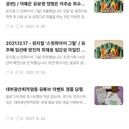
공연) / 이예은 유보영 정명은 이주순 최수형
계없는(정말?)데... ​ 플러스씨어터 옆 지상 건물(1층에 편의
글 내용
이일진 허채윤
점이 있는)의 2층에 '담소'라는 장소가 마련되어 있습니다.
뮤지컬 〈스핏파이어 그릴〉 자둘했습니다. 전날 밤 공연으로
플러스씨어터에서 공연하는 작품의 당일 캐스팅보드가 이
자첫 후 다음 날 낮 공연으로 자둘을 하는 것은 익숙한 경험
곳에 설치되어 있고, MD 부스 및 로비로 활용되고 있습니
은 아니지만 즐거웠습니다. 티켓을 받고 바로 재관 카드를
작성시간
0
0
2021. 12. 20.
다. (플러스씨어터 공연장 내 로비가 없음) 카페처럼 테이
만들었습니다. 최소 자셋은 할 예정이라... ​ 자첫 때 캐스팅
블과 의자들이 마련되..
중 두 배역(에피, 방문객)을 제외하고는 모두 다른 배우님
들이었습니다. 같은 배역의 다른 배우들의 다른 스타일과
2021.12.17 - 뮤지컬 '스핏파이어 그릴' / 유
디테일을 보며 즐기는 것은 새삼스럽지만 언제나 즐겁지
주혜 임선애 방진의 최재웅 임강성 이일진 허
요. 다만, 에피 역의 이일진 배우님은 더블이신 민채원 배우
글 내용
채윤
님의 사정으로 인해 당분간 원캐로 무대에 오르십니다. 올
뮤지컬 〈스핏파이어 그릴〉 자첫했습니다. 초연 이후 14년
한 해 보았던 작품들을 돌아보면, 각자 상황은 달랐지만 더
만에 재연으로 온 작품입니다. 초연 못사지만, 동호회 공연
블인 배역의 한 배우의 사정으로 인해 다른 한 배우가 일정
덕분에 어떤 작품인지 알게 되었고 매력을 느꼈으며 그때
작성시간
0
0
2021. 12. 20.
기간 원캐스트로 무대에 올랐던 공연들이 몇 있었네요. ​ 저
부터 다시 정식 공연이 올라오길 기다려왔습니다. ​ 초연과
의 취향을 다시 ..
가장 달라진 점이 있다면 제작사가 바뀌었다는 것입니다.
라이센스 작품이라 여건에 따라 제작사가 바뀔 가능성이
대부광산퇴적암층 유튜브 이벤트 경품 당첨
없지 않죠. 아무튼 그래서인지 번역부터 상당히 다르고(기
글 내용
블로그에 따로 포스팅했던 적은 없는데- 경기도 안산시에
본적인 의미는 다르지 않으나), 특히 넘버 가사는.. 초연 때
있는 '대부광산퇴적암층' 관광 홍보 영상 댓글 이벤트에 응
조정은 배우의 성대도 갈아넣었었다는 작품이라 하니 소화
모하여 당첨되어 경품을 받게 되었습니다. 제가 응모했던
하기 쉽지 않다고는 생각하는데, 더 소리를 내기 어렵게 가
컨텐츠는 홍보 뮤직비디오와 VR 컨텐츠였습니다. ​ 대부광
사가 쓰여졌다는 생각이 짙게 남았습니다. ​ 다양한 연령대
작성시간
0
0
2021. 12. 20.
산퇴적암층 로고송 뮤직비디오를 알게된 것은, 제가 좋아
의 여성 캐릭터를 한 무대에서 만날 수 있는 흔치 않은 작품
하는 송영미 배우님께서 출연하셨다는 소식을 들었기 때문
이라는 것이 가장 큰 매력입니..