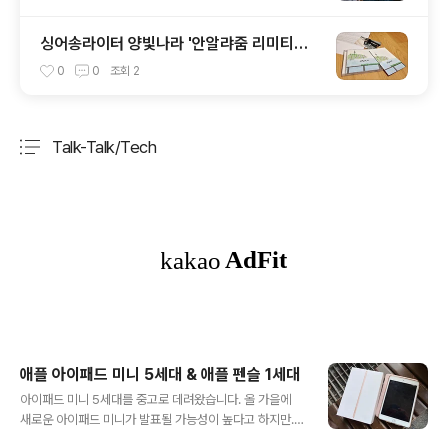
싱어송라이터 양빛나라 '안알랴줌 리미티드
에디션 30'
0
0
조회
2
Talk-Talk/Tech
분류 전체보기
주요 글 목록
애플 아이패드 미니 5세대 & 애플 펜슬 1세대
글 내용
아이패드 미니 5세대를 중고로 데려왔습니다. 올 가을에
새로운 아이패드 미니가 발표될 가능성이 높다고 하지만...
홈버튼이 있는 기기가 익숙하고, 일단 지금 사용하기 위해