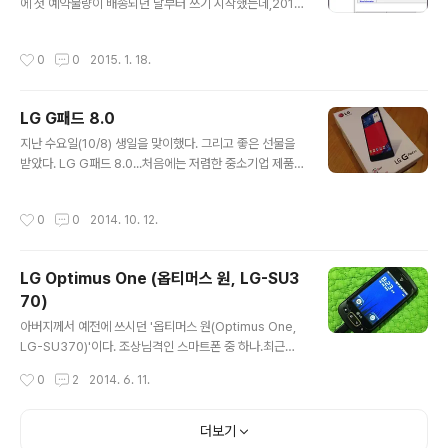
쓸 수 있습니다. 어안 렌즈를 아이폰 5 전면 카메라에 부착
에 첫 예약물량이 배송되던 날부터 쓰기 시작했는데,2013
한 모습. 폰 화면으로 대략적인 화각을 가늠해볼 수 있습니
년 여름에 슬립버튼 내부 함몰이 생기는 바람에 무상리퍼
다. 후면 카메라에 부착한 모습입니다.아이폰 카메라는 상
를 받았습니다.그 시기에 슬립버튼 함몰 증상으로 리퍼를
작성시간
0
0
2015. 1. 18.
단 좌측으로 ..
받았다는 다른 분들의 사례를 본 적도 있습니다. 이제는 배
터리에 문제가 생겼습니다. 배터리는 소모품이죠. 보증기
간도 길지 않습니다.물론 리퍼받은 폰이라서 2년은 채 되
LG G패드 8.0
지 않겠지만, 1년 반은 쓴 셈이니...게다가 추위에 취약해서
글 내용
몹시 추운 날에는 갑자기 제멋대로 꺼지기도 했습니다. 기
지난 수요일(10/8) 생일을 맞이했다. 그리고 좋은 선물을
존에 사용하던 배터리 성능을 체크해 보았습니다. 사용한
받았다. LG G패드 8.0...처음에는 저렴한 중소기업 제품
유틸리티는 '아이백업봇(iBackupBot)'입니다.아이백업
을 생각했는데, 선물해주시는 그분께서 기왕 쓸 거 괜찮은
봇을 실행하면 이런 화면이 뜹니다. 우측 화면에 있는 'Mo
걸로 하라며 이것으로 선택을... :)구성은 단출하다. 박스를
작성시간
0
0
2014. 10. 12.
re Information'..
열면 G패드 본체, 출전/데이터 겸용 케이블 & 어댑터, 1장
짜리 설명서(라기 보다는 가벼운 지침서 정도). 전원을 켜
면 기본적인 언어 및 접근성 설정부터 시작한다. 바로바로
LG Optimus One (옵티머스 원, LG-SU3
설정을 마친 후에... 과정 사진은 찍지 않았지만, 네이X 앱
70)
스토어를 설치한 후에 프린세스 메이커부터 받는... (퍽!) 선
글 내용
물받고 기분이 좋았는지, 새로운 기기에 대한 설렘 때문인
아버지께서 예전에 쓰시던 '옵티머스 원(Optimus One,
지... 저 시간까지 잠들지 않고 만지작거렸음을 인증.iOS가
LG-SU370)'이다. 조상님격인 스마트폰 중 하나.최근에
아닌 안드로이드 기기라서 어색할까봐 걱정했는데, 지난..
KT 선불 유심을 쓰게 되면서 내가 전에 쓰던 아이폰 3GS
작성시간
0
2
2014. 6. 11.
에 며칠 써보다가 이 폰을 한 번 써보게 됐다.진저브레드가
아닌 프로요(2.2) 상태였다. 일단 LG에서 공식적으로 지
원하는 드라이버 및 유틸을 통해 진저브레드로 업데이트했
더보기
다.공식적으로 진저브레드(안드로이드 2.3)까지 지원되지