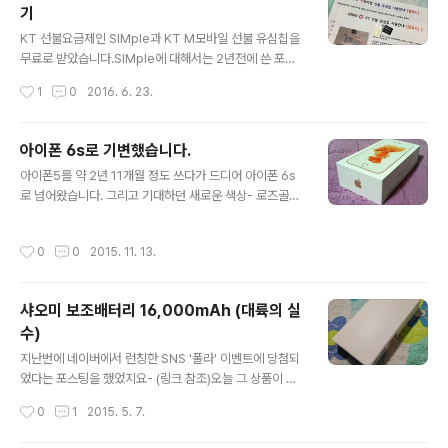
기
되어 있고 모델명도 나와 있지 않으나, 블루투스 페어링시
글 내용
U8로 표시됩니다.보통은 뽑기 기계에서 어렵지 않게 볼 수
KT 선불요금제인 SIMple과 KT M모바일 선불 유심칩을
있는 제품입니다. 저 역시 그런 제품을 중고로운 평화나라
무료로 받았습니다.SIMple에 대해서는 2년전에 쓴 포스
를 통해 구했습니다. 구성품은 단순합니다. 박스를 열어 내
트가 있으니 참조하세요. http://transistor.tistory.co
작성시간
1
0
2016. 6. 23.
용물을 꺼내 보면..
m/571 KT M모바일 선불 유심도 작년에 받은 적이 있는
데, 당시에는 따로 포스팅을 하지 않았습니다.작년에는 2
만원이 충전된 유심(60일 기한)을 받았고, 이번에는 1만원
아이폰 6s로 기변했습니다.
이 충전된 유심(30일 기한)을 받았습니다.개통된 날짜는 6
글 내용
아이폰5를 약 2년 11개월 정도 쓰다가 드디어 아이폰 6s
월 14일이고, 1주일만인 6월 21일에 택배로 수령하였습니
로 넘어왔습니다. 그리고 기대하던 새로운 색상- 로즈골드.
다. M모바일 유심은 이제 약 3주 남짓 남은 거네요. 서랍에
아이폰5는 32GB 모델이 있었으나, 현재 아이폰은 16/6
짱박혀 있던 구형 3G 폰을 꺼내서 유심을 장착하였으나,번
4/128GB 모델로 나오고 있습니다. 32GB가 없어진 이유
호 등록을 할 수 없다고 해서 통신사 직영점을 찾아갔습니
작성시간
0
0
2015. 11. 13.
는 아직도 모르겠어요. 일단 박스부터 열어봅니다. 폰 이외
다. 유심 이동이 제한되어 있는 폰이라고 나온다더군요..
의 구성품들입니다. 설명서와 유심슬롯 핀, 라이트닝 케이
블, 충전용 어댑터, 이어팟이 있습니다.이어팟은 이전 아이
샤오미 보조배터리 16,000mAh (대륙의 실
폰에서 쓰던 것이 외관만 좀 낡았을 뿐, 아직도 쌩쌩해서 그
수)
냥 쓰고- 새것은 개봉하지 않고 그대로 둘 생각입니다. 폰
글 내용
을 살펴 봅니다. 사진에는 얼룩 비슷한 것이 보이는데, 후면
지난번에 네이버에서 런칭한 SNS '폴라' 이벤트에 당첨되
필름 붙이다가 기포가 낀 것입니다.전면 액정 보호 필름 붙
었다는 포스팅을 했었지요- (링크 참조)오늘 그 상품이 도
일 때 먼지 안끼게 하려고 너무 집중해서 붙이고 나서 기운
착했습니다. 중국에서 꽤 잘 만들었기에 '대륙의 실수'라 불
작성시간
0
1
2015. 5. 7.
이 빠졌는지 후..
리는 샤오미 보조 배터리입니다.그런데 뭔가 수상합니다.
박스가 생각보다 크더군요. 일단 박스를 열었습니다. 간단