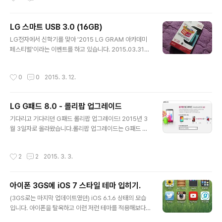
는 경품 수령 후에 간단하게 리뷰하겠습니다- :)
저 iPod이라는 이름이 특히 반갑다. 최근의 iOS와는 달리,
폰에서 직접 이름을 바꿀 수 없다. 아이튠즈와 연결해서 바
LG 스마트 USB 3.0 (16GB)
꿔야 한다. 본연의 임무를 수행하기 위해 음악 파일을 동기
글 내용
화. 동기화 중에는 다른 작업을 할 수 없다. 이것마저도 정
LG전자에서 신학기를 맞아 '2015 LG GRAM 아카데미
겹네. 그래놓고는... 왜 트위터 앱을 받은 것이냐- ㅋㅋ #인
페스티벌'이라는 이벤트를 하고 있습니다. 2015.03.31까
생은고통 ---------------------------------------
지 LG 노트북, 일체형 PC, 모니터, G패드 등을 구매하고
-------------------..
그 시리얼 번호를 온라인으로 입력하면 신청할 수 있어요.
작성시간
0
0
2015. 3. 12.
저는 G패드를 갖고 있고, 사은품 수령 이력이 없는 제품이
라 신청이 가능했습니다. 이벤트 대상 제품 중에서 가장 가
격이 낮아서인지 사은품도 조촐하긴 하지만, 모르고 그냥
LG G패드 8.0 - 롤리팝 업그레이드
넘어갔으면 아쉬울 뻔했네요. 신청 후 3주 이내에 발송한
글 내용
다고 공지되어 있으나, 생각보다 빨리 왔어요. 1주일도 채
기다리고 기다리던 G패드 롤리팝 업그레이드! 2015년 3
걸리지 않았습니다. 스마트 USB라는 건 도대체 어찌 쓰는
월 3일자로 올라왔습니다.롤리팝 업그레이드는 G패드 계
물건인고 하니... 뒷면을 보니 앞뒤로 움직일 수 있게 되어
열 중에서는 8.3 구글플레이 에디션 이후 처음입니다.이번
있어요. 평소에는 고정되어 있고, 버튼을 살짝 누르면 움직
롤리팝 업그레이드는 G패드 8.0 Wi-Fi 버전입니다. LTE
작성시간
2
2
2015. 3. 3.
일 수 있..
버전도 곧 나올 것 같군요. (통신사 검수도 있으니 좀 늦을
수도)G패드 7.0은 잘 모르겠으나, 10.1은 확실히 업그레이
드 될 듯합니다. ※ 2015.03.31 추가 내용 : G패드 7.0/1
아이폰 3GS에 iOS 7 스타일 테마 입히기.
0.1(Wi-Fi) 모델의 롤리팝 업그레이드 소식이 있습니다.
글 내용
다운로드 센터 - http://www.lgmobile.co.kr/lgmobil
(3GS로는 마지막 업데이트였던) iOS 6.1.6 상태의 모습
e/front/download/retrieveDownloadMain.dev 다
입니다. 아이폰을 탈옥하고 이런 저런 테마를 적용해보다
운로드 센터를 보시면 G패드 8.0도 롤리팝 지원 기종에 포
가 iOS 7스타일의 테마가 있다는 것을 알고 적용했습니다.