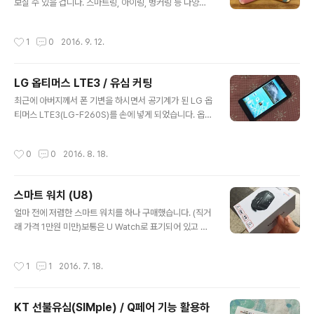
시작할 때가 그 시기였는데도 말이지요. 저는 아이폰 3GS
보실 수 있을 겁니다. 스마트링, 아이링, 벙커링 등 다양하
를 쓰고 있었고, 애매한 시기에 구입했기에 4s가 국내 발매
게 불리고 있는데, 판매업체에 따라 상품명이 조금씩 다릅
되었을 때에도 약정에 묶여 있었습니다. 약정 종료 후 반년
니다. 이것은 '카카오프렌즈 큐티링'입니다. 애인님은 어피
작성시간
1
0
2016. 9. 12.
..
치를, 저는 후드라이언을 쓰게 되었습니다. 큐티링 개봉 전
의 모습입니다. 구입하시기 전에 포장 전면에 붙어있는 카
카오프렌즈 정품 홀로그램 스티커를 꼭 확인하세요. 저는
LG 옵티머스 LTE3 / 유심 커팅
애인님에게 선물을 받았습니다. 으어 좋군요! 큐티링을 꺼
글 내용
내서 후면에 붙은 필름을 먼저 떼어냅니다. 그리고- 스마트
최근에 아버지께서 폰 기변을 하시면서 공기계가 된 LG 옵
폰 케이스 뒷면에 붙입니다. 폰 기종이나 사용자의 편의에
티머스 LTE3(LG-F260S)를 손에 넣게 되었습니다. 옵티
따라 붙이는 위치는 직접 조정하시면 됩니다. 이렇게 큐티
머스 LTE3는 마이크로 유심을 사용합니다. 제가 사용하는
링을 붙이고 나니 왠지 든든해진 느낌이 듭니다. 귀여움은
유심은 아이폰에 쓰는 나노 유심, 베가레이서에 쓰는 일반
작성시간
0
0
2016. 8. 18.
덤입니다. 다음은! 라이언 캐릭터가 ..
유심이 있습니다. 아이폰에 쓰는 나노 유심은 따로 바꿔 끼
우며 쓸 의미가 없고, 베가레이서에 쓰는 일반 유심을 사용
해보기로 했습니다. 유심을 사용하려면 커팅을 해야 하는
스마트 워치 (U8)
데, 유심 커터를 구입하여 직접 자르거나 통신사 대리점에
글 내용
부탁하는 방법이 있습니다. 하지만 유심 하나 자르겠다고
얼마 전에 저렴한 스마트 워치를 하나 구매했습니다. (직거
커터를 구입하긴 조금 그래서 직접 잘라보기로 했습니다.
래 가격 1만원 미만)보통은 U Watch로 표기되어 있고 U
작년에 KT M 모바일에서 받아 쓰고 난 해지 유심인 마이
8, U80 등 모델명이 적혀 있는 것이 진품이라 합니다.중국
크로 유심을 참고하여 사이즈를 맞추어 가위로 직접 잘랐
여기저기에서 같은 모양의 박스, 제품을 만들어내는 바람
작성시간
1
1
2016. 7. 18.
습니다. 혹시나 자르다가 잘못..
에 현재로서는 진품/가품 여부의 의미는 없어졌다고 합니
다.제품이 한글을 지원하느냐 아니냐의 차이는 있으나, 한
글 지원 제품이라 하여도 진품이라고 장담할 수도 없다고
KT 선불유심(SIMple) / Q페어 기능 활용하
하네요. 이 제품은 U Watch가 아닌 Smart Watch라고만