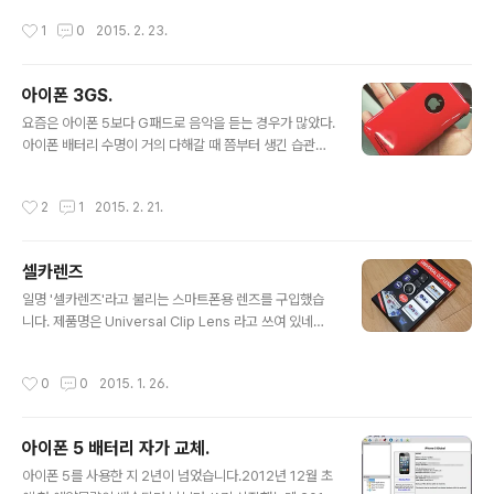
함되어 ..
물론 아이폰은 탈옥이 되어 있어야 합니다. (탈옥에 관한 내
작성시간
1
0
2015. 2. 23.
용은 다른 블로그나 웹사이트에도 많이 있으니 패스)아래
의 링크로 들어가면 iOS 7 스타일의 테마를 받고 적용하는
방법이 친절하게 설명하고 있으니 그대로 따라 하면 됩니
아이폰 3GS.
다. >> iOS 7 스타일 테마 받기 iOS 7 스타일의 테마를
글 내용
적용한 모습입니다.월페이퍼도 위의 링크로 가면 해당 페
요즘은 아이폰 5보다 G패드로 음악을 듣는 경우가 많았다.
이지에서 받을 수 있습니다.
아이폰 배터리 수명이 거의 다해갈 때 쯤부터 생긴 습관이
다. 근데 휴대하면서 음악 감상용으로 쓰기에 G패드는 크
기가 좀 부담스럽긴 하다. 지금은 겨울이라 패딩 앞주머니
작성시간
2
1
2015. 2. 21.
에 넣고 다녀서 괜찮지만, 이제 계절이 바뀌면 좀 불편할 수
있겠다는 생각도 들었고, 그래서- 아이팟 터치 2.5세대 or
3세대를 구하려고 하다가, 아이폰&아이패드 사용자 모임
셀카렌즈
카페 장터에 아이폰 3GS 16GB 블랙 모델이 싸게 올라온
글 내용
것이 있어서 구입했다. 판매자가 DFU 초기화를 하는 과정
일명 '셀카렌즈'라고 불리는 스마트폰용 렌즈를 구입했습
에서 유심을 찾지 못해 활성화를 시키지 못하고 있던 상태
니다. 제품명은 Universal Clip Lens 라고 쓰여 있네요.
였는데, 나에게 사용하지 않는 유심이 있어서 직거래 장소
인터넷에서 손쉽게 구매할 수 있습니다. 그 중에서도 가장
에서 만나서 내가 직접 활성화시켰다. 케이블은 없었고, 박
저렴한 것으로 골라서 구매했습니다. (배송료 포함 8천원
작성시간
0
0
2015. 1. 26.
스에 있던 어댑터는 사..
이내) 구성품은 집게, 어안 렌즈, 광각+접사 렌즈, 각 렌즈
를 덮을 수 있는 캡, 파우치입니다.사진에서 집게에 부착되
어 있는 것이 어안 렌즈이고, 그보다 조금 작은 것이 광각
아이폰 5 배터리 자가 교체.
+접사 렌즈입니다.광각 렌즈는 단독으로 집게에 장착할 수
글 내용
없기 때문에 따로 쓰지 못하고 접사 렌즈와 연결했을 때만
아이폰 5를 사용한 지 2년이 넘었습니다.2012년 12월 초