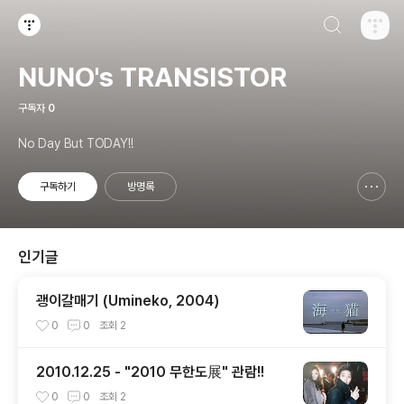
검색하기
티스토리
NUNO's TRANSISTOR
구독자
0
No Day But TODAY!!
구독하기
방명록
신고하기 레이어
열기
인기글
괭이갈매기 (Umineko, 2004)
0
0
조회
2
2010.12.25 - "2010 무한도展" 관람!!
0
0
조회
2