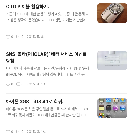
한 설명서가 들어있습니다. 중국어로만 쓰여 있어서 뭐라
OTG 케이블 활용하기.
는지는 잘 모르겠지만-그냥 숫자를 보면서 '이 항목은 이거
글 내용
최근에 OTG에 대한 관심이 생기고 있고, 좀 더 활용해 보
고 저 항목은 그거고' 하면서 대략 알아볼 수는 있긴 하네
고 싶은 생각이 들었습니다.OTG 관련 기기는 지난번에 G
요. 뚜둥- 근데 얘 왜 이렇게 길고 무거운거죠? 그리고 기본
패드 사은품으로 얻게 된 USB 메모리가 처음이었습니다.
제공되는 케이블은 왜 이리 짧은거죠? ㅋㅋ 아아- 이것은 1
(참조 링크) 얼마 전에 구형 디지털 카메라(올림푸스 뮤 82
0,400mAh가 아닌, 16,000mAh 제품인 것이었던 것이
작성시간
0
0
2015. 5. 6.
0) 한 대가 생겼습니다.디카가 생긴 김에 멀티 메모리카드
었던 것이었습니다. (이건 예상치 못했던 #개이득) 반대 쪽
리더도 하나 구입했습니다. (소개는 하지않고 패스할게요)
에는 보호 필름이..
멀티 메모리카드 리더를 구입한 이유는 이것 때문입니다.
SNS '폴라(PHOLAR)' 베타 서비스 이벤트
올림푸스 구형 디카는 xD 픽처카드를 사용하기 때문이지
당첨.
요.따로 xD 카드 전용 리더를 구입하는 것보다는 가지고
글 내용
있는 다른 메모리를 함께 사용할 수 있는 멀티 리더가 나을
네이버에서 새롭게 선보이는 사진/동영상 기반 SNS '폴라
듯해서입니다.xD 메모리 사용 디카는 단종된 상태라서 그
(PHOLAR)' 이벤트에 당첨되었습니다.이벤트 기간 동안
런지, 지원하는 메모리 리더의 종류가 생각보다 많지 않습
포스트 하나 이상만 올리면 자동 응모되는 것이었더군요.
작성시간
0
0
2015. 4. 13.
니다. 이 포스트의 주인공..
추첨을 총해 50명에게는 삼성 갤럭시 S6, 500명에게는
샤오미 보조배터리(10400mAh)를 경품으로 하는 이벤트
였습니다.당첨자 정보 확인 및 입력 기간은 12일까지였고,
아이폰 3GS - iOS 4.1로 회귀.
정보 취합 후 안내 메일이 곧 올 듯 하네요. 현재 폴라는 안
글 내용
아이폰 3GS를 처음 구입했던 용도로 쓰기 위해서 iOS 4.
드로이드 앱으로만 만날 수 있습니다.저는 폰은 아이폰을
1로 회귀했다.애플이 3GS에게만큼은 꽤 관대한 편. SHS
쓰지만, 안드로이드 기기(G패드)도 쓰고 있어서 베타 테스
H 백업이 없어도 4.1은 인증이 되다니.iOS 6을 출시했을
트도 해보고 이벤트도 참여할 수 있었습니다.iOS는 4월 중
당시, 가장 오랫동안 OS 업데이트가 되었던 기종이기도 하
순에 발표한다고 하니 곧 만날 수 있겠네요. 샤오미 배터리
작성시간
0
0
2015. 3. 16.
다. (생명연장의 꿈)오랜만에 보는 아이콘 디자인들, 특히