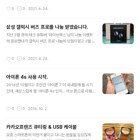
서는 대안이 없었지요. 애매한 안드로이드 태블릿을 구매
작성시간
0
0
2021. 6. 24.
하느니, 현재 사용중인 아이폰과의 연동 등을 고려하여 구
매하게 되었습니다. ​ 골드 색상이고, 가장 기본 모델인 Wi-
Fi 64GB 모델입니다. 외부에서 휴대하며 사용하기에는
삼성 갤럭시 버즈 프로를 나눔 받았습니다.
셀룰러 모델이 훨씬 좋은 것은 알고 있지만, 제 활동 반경이
글 내용
나 활용 범위를 고려했을 때 굳이 셀룰러 모델까지는 필요
지난 2월 경에 테크 유튜버 '라이브렉스'님의 나눔 이벤트
가 없다고 판단하였습니다. 애플케어플러스가 적용되어 있
에 응모했다가 갤럭시 버즈 프로 나눔에 당첨되었고 3월 9
기 때문에 2022년 7월까지 서비스 지원을 받을 수 있습니
일에에 배송받았습니다. 설레는 마음으로 택배 박스를 개
다. 내년 봄-여름 즈음에 리퍼 한 번 받으면 되겠네요. ​ 가볍
봉하여 갤럭시 버즈 프로를 꺼내 보았습니다. 제가 받은 갤
작성시간
0
0
2021. 4. 26.
게 휴대하면서 주로 영..
럭시 버즈 프로의 색상은 팬텀 블랙이었습니다. 팬텀 바이
올렛이었어도 좋았겠지만, 아무래도 블랙 색상이 무난하긴
할 것 같습니다. :) (좀 더 가까이에서 사진을 찍어 보았습니
아이폰 4s 사용 시작.
다.) ​저는 기존에 애플 에어팟 2세대를 사용 중이었습니다.
글 내용
아이폰을 사용하고 있다 보니 궁합이 아주 잘 맞았죠. 갤럭
2016년 10월이고 조만간 '아이폰 7'이 국내발매 될 시기
시 버즈 프로도 아이폰에서 사용이 가능하긴 하지만, 그 기
인데, 새삼스럽게 웬 '아이폰 4s'인지... 서브 폰으로 사용
능이 제한적입니다. 갤럭시 버즈 앱에서는 현재 버즈 라이
하고 있던 옵티머스 LTE3는 접어두고, 그보다 더 구형인
브까지만 지원합니다. 버즈 프로는 지원하지 않을 수 있다
아이폰 4s(일명 잡스폰)를 구하게 되었습니다. 어차피 메
작성시간
0
0
2016. 10. 2.
는 이야기를 듣기도 했어요..
인 폰은 아이폰 6s이고, 옵티머스 LTE3은 6s와 화면 크
기도 거의 같습니다. 그저 예전의 작은 폰이 그립기도 해서
한 번 바꿔 보았습니다. 그리고, 아이폰 3GS 이후 나온 아
카카오프렌즈 큐티링 & USB 케이블
이폰의 디자인 중에 4/4s 디자인만 써 본 적이 없습니다.
글 내용
아이폰이 가장 많이 알려지며 전세계적으로 인기를 얻기
요즘 스마트폰에 이런거 붙이고 다니는 분들을 심심찮게