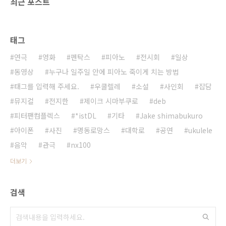
최근 포스트
태그
연극
영화
펜탁스
피아노
전시회
일상
동영상
누구나 일주일 안에 피아노 죽이게 치는 방법
태그를 입력해 주세요.
우쿨렐레
소설
사인회
잡담
뮤지컬
전지한
제이크 시마부쿠로
deb
피터팬컴플렉스
*istDL
기타
Jake shimabukuro
아이폰
사진
명동로망스
대학로
공연
ukulele
음악
관극
nx100
더보기
검색