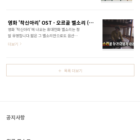
OST) ..
영화 '착신아리' OST - 오르골 벨소리 (타브 악보 첨부)
영화 '착신아리'에 나오는 휴대전화 벨소리는 정
말 유명합니다.짧은 그 벨소리만으로도 음산한
기운을 불러오는 듯하죠. 얼마 전 방송했던 무한
더보기
도전 '무도 공개수배'에서도 이 벨소리가 등장했
는데요.방송을 보고 나서 저도 벨소리를 그걸로
바꿨습니다. 그리고 우쿨렐레로 연주해봤습니
다. 음산한 기운은 없는 듯. (타브 악보 첨부 + 코
목록 더보기
드와 함께 있는 악보 추가) ※ 악기 - Namuai
NUT-3000 / Aquila SuperNylgut strings※
촬영 - Apple iPhone 6s※ 편집 - iMovie &
Daum Pot Encoder
공지사항