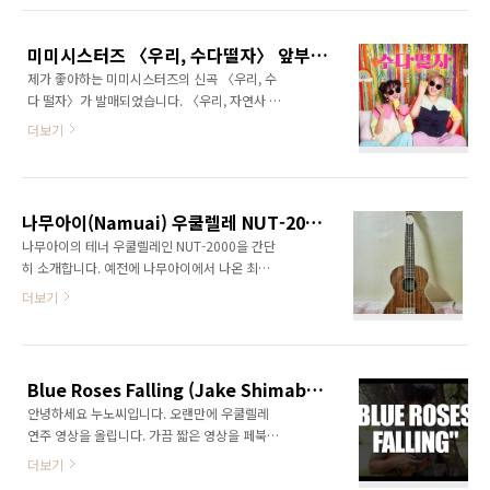
풍금을 고치면서 쿠로이 저택의 지박령 '옥희'에
게 기계의 원리는 비슷하다는 설명을 하는 장면
미미시스터즈 〈우리, 수다떨자〉 앞부분 우쿨렐레 커버
에 나오는 곡입니다. 배경으로 깔리는 노래는 작
제가 좋아하는 미미시스터즈의 신곡 〈우리, 수
년 초에 혜화로운공연생활에서 온라인콜에서 이
다 떨자〉가 발매되었습니다. 〈우리, 자연사 하
장면을 시연했던 영상의 사운드입니다. (※ 원본
자〉, 〈우리, 다 해먹자〉에 이은 위로 캠페인
영상 링크 https://youtu.be/uLZjUloQPIk ) ​ ​ ​ ​
더보기
시리즈 3번째 곡입니다. :) ​ 완전히는 아니고, 앞
​ ※ 연주 영상 ​
부분(1절)만 우쿨렐레로 커버해보았습니다. 노
https://youtu.be/UHCDrnWYuG0
래는 못하니까 그냥 코드만 쳤어요... ㅋㅋ ​ ​
나무아이(Namuai) 우쿨렐레 NUT-2000
나무아이의 테너 우쿨렐레인 NUT-2000을 간단
히 소개합니다. 예전에 나무아이에서 나온 최초
의 테너 모델이었던 NUT-3000 을 지원받았던
더보기
적이 있었습니다. 그런데 작년 6월에 브릿지가
파손되는 일이 있었습니다. 일상적으로 보관중
에 그렇게 되어 당황했었지요. 자세한 이야기를
하기에는 길어져서 그냥 간단히, NUT-3000의
Blue Roses Falling (Jake Shimabukuro cover)
대체품으로 받게 되었다는 정도로만 설명하겠습
안녕하세요 누노씨입니다. 오랜만에 우쿨렐레
니다. NUT-2000은 NUT-3000의 하위 모델입
연주 영상을 올립니다. 가끔 짧은 영상을 페북이
니다. 리버스 바나나 헤드, 언밸런스 디자인의 브
나 인스타에 올리기는 했지만, 블로그에는 약 1
릿지 등 기본적인 디자인은 기존 상위 모델과 크
더보기
년여만이네요. 예전에도 가끔씩 커버했던, Jake
게 다르지 않습니다. Vertech 픽업이 장착된 상