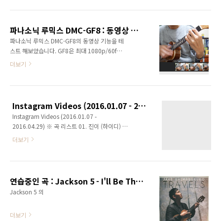
Shimabukuro의 을 연주했습니다. 시간이 지나
태로 수령하였습니다. 마스터 볼륨, 마이크 볼륨,
며 그의 연주도 조금씩 바뀌고 있어서, 최근에 본
피에조 볼륨을 조절할 수 있습니다. 마이크 볼륨
영상 버전을 따라해봤습니다. 이제 막 연습을 하
과 피에조 볼륨을 연주자가 적절히 블렌딩하여..
파나소닉 루믹스 DMC-GF8 : 동영상 테스트
기 시작했기에, 앞으로 계속해서 디테일을 잡아
파나소닉 루믹스 DMC-GF8의 동영상 기능을 테
가야 할 듯합니다. Namuai NUT-3000 &
스트 해보았습니다. GF8은 최대 1080p/60fps
D'Addario EJ65T Panasonic DMC-GF8 /
까지 촬영할 수 있고, MP4 또는 AVCHD 형식으
더보기
Lumix G Vario 1:3.5-5.6/12-32 ASPH.
로 저장됩니다. TV로 영상을 보기 위해서는 고화
MEGA O.I.S
질의 AVCHD로 촬영하는 것이 좋고, 블로그나
SNS 등에 다양하게 활용하기 위해서는 MP4로
촬영하는 것이 적합합니다. 특히 GF8 사용자들
Instagram Videos (2016.01.07 - 2016.04.29)
중 Wi-Fi 기능을 많이 쓰시는 분이라면 아시겠지
Instagram Videos (2016.01.07 -
만, AVCHD 형식으로 촬영한 영상은 Wi-Fi로 스
2016.04.29) ※ 곡 리스트 01. 진이 (하이디) -
마트폰에 전송할 수 없으니 참고하시기 바랍니
ukulele / 2016.01.0702. Heroes (David
다. 1. 사진과 동일한 방법으로 동영상을 스마트
더보기
Bowie) - live video & ukulele /
폰으로 전송합니다. (링크) 2. 카메라 롤(사진첩)
2016.01.1203. Ziggy Stardust (David
에 영상이 잘 전송되었는지 확인합니다. 3. 스마
Bowie) - ukulele / 2016.01.1504. Starman -
트폰으로 촬영하는 동영상처럼 활용할 수 있습
solo (David Bowie) - ukulele, Namuai NUT-
니다. (편집, 공유 등) ..
연습중인 곡 : Jackson 5 - I'll Be There (Jake Shimabukuro ver.)
3000 test / 2016.01.2105. Blue Roses
Jackson 5 의
Falling (Jake Shimabukuro) - ukulele,
Vertech UK-3PM pickup test /
더보기
2016.01.2506. 오르골 벨소리 (영화 '착신아리'