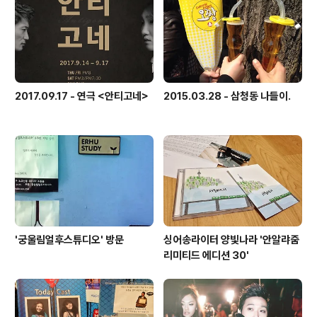
2017.09.17 - 연극 <안티고네>
2015.03.28 - 삼청동 나들이.
'궁울림얼후스튜디오' 방문
싱어송라이터 양빛나라 '안알랴줌
리미티드 에디션 30'