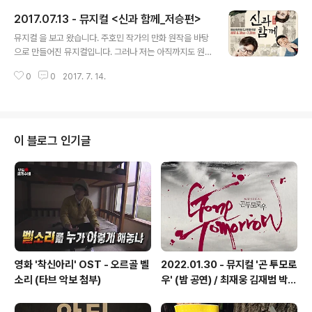
나서 검색해보니 있었더군요. 사진 올리신 분이 있어서 알
2017.07.13 - 뮤지컬 <신과 함께_저승편>
았습니다. 도대체 왜 못 찾은걸까요... 암튼! 제가 본 캐스팅
글 내용
은 이렇습니다. 곽선영 배우님을 보기 위해서였죠. 1차 팀
뮤지컬 을 보고 왔습니다. 주호민 작가의 만화 원작을 바탕
공연은 현재 매진이어서, 이제 또 보고 싶어도 못봅니다. 엉
으로 만들어진 뮤지컬입니다. 그러나 저는 아직까지도 원
엉. 2007년 뮤지컬 단관 갔다가 공연 후 단체사진을 제 카
작 만화를 본 적이 없습니다. 하지만 공연을 보고 나니 원작
메라로 찍었는데, 배우님들 부분만 크롭해두었던 사진입니
0
0
2017. 7. 14.
만화를 보고 싶어졌습니다. 이날 캐스팅은 작년 봄에 에서
다. 이때 곽선영 배우님을 처음 보고 홀딱 반해버렸습니다.
윤동주 역을 맡았던 박영수 배우가 '진기한' 변호사 역, 개
이듬해에 에 ..
인적으로 매우 좋아하는 정원영 배우가 '김자홍' 역이었습
니다. 사람이 죽으면 그 영혼은 저승으로 가게 되는데, 염라
대왕(금승훈 분)을 포함한 7명의 신들에게 재판을 받게 된
이 블로그 인기글
다는 세계관을 전제로 하고 있습니다. 신들은 악행을 한 인
간들에게 형벌을 내리는 것을 기본으로 하지만, 지정보살
(김백현 분)은 인간들에게도 구원의 기회를 줘야 한다고 여
겨 변호사들을 육성합니다. 김자홍(39세, 비혼 남성)이라
는 사람이 연일 계속되는 야..
영화 '착신아리' OST - 오르골 벨
2022.01.30 - 뮤지컬 '곤 투모로
소리 (타브 악보 첨부)
우' (밤 공연) / 최재웅 김재범 박영
수 김태한 한동훈 외