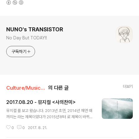
로그 정보
NUNO's TRANSISTOR
No Day But TODAY!!
구독하기
더보기
Culture/Musical&Play
의 다른 글
2017.08.20 - 뮤지컬 <사의찬미>
글 내용
뮤지컬 를 보고 왔습니다. 2013년 초연, 2014년 재연 때
까지는 라는 제목이었다가 2015년부터 로 제목이 바뀌었
습니다. 제목에서 보면 알 수 있듯이 윤심덕에 대한 이야기
0
0
2017. 8. 21.
이고, 그의 묘한 행적에 상상력을 덧붙인 작품입니다. 캐스
팅보드 사진을 찍고 싶었으나 찾지 못했습니다. 공연 보고